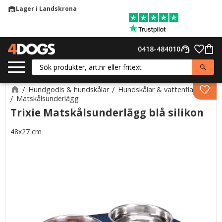
Lager i Landskrona
warehouse
Meny
Favor
0418-484010
support_agent
Kund
Hundgodis & hundskålar
Hundskålar & vattenflaskor
Lägg 
Matskålsunderlägg
Trixie Matskålsunderlägg blå silikon
48x27 cm