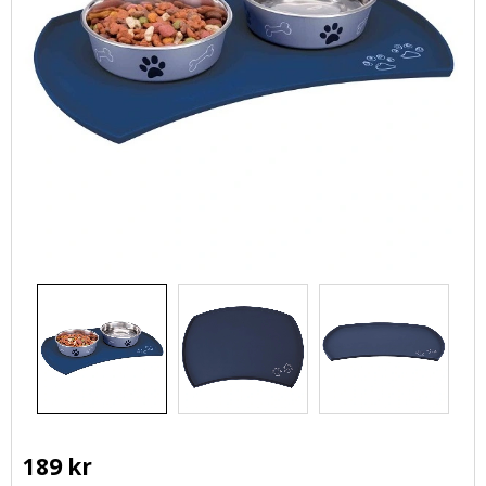
189
kr