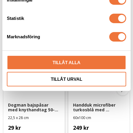
y
c
k
Statistik
e
Senaste besökta produkter
s
Marknadsföring
v
a
l
TILLÅT ALLA
TILLÅT URVAL
Dogman bajspåsar 
Handduk microfiber 
med knythandtag 50-
turkosblå med 
pack - Lime
tassbrodyr - 2-pack
22,5 x 28 cm
60x100 cm
29
kr
249
kr