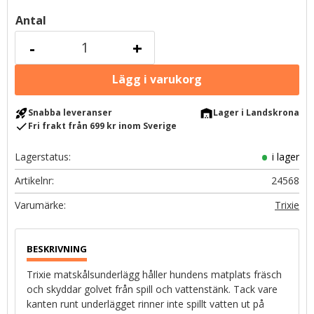
Antal
-
+
rocket_launch
warehouse
Snabba leveranser
Lager i Landskrona
check
Fri frakt från 699 kr inom Sverige
Lagerstatus
i lager
Artikelnr
24568
Trixie
Trixie matskålsunderlägg håller hundens matplats fräsch
och skyddar golvet från spill och vattenstänk. Tack vare
kanten runt underlägget rinner inte spillt vatten ut på