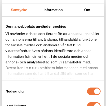
Samtycke
Information
Om
Andra köpte även
Denna webbplats använder cookies
Vi använder enhetsidentifierare för att anpassa innehållet
och annonserna till användarna, tillhandahålla funktioner
för sociala medier och analysera vår trafik. Vi
vidarebefordrar även sådana identifierare och annan
information från din enhet till de sociala medier och
annons- och analysföretag som vi samarbetar med.
Dessa kan i sin tur kombinera informationen med annan
information som du har tillhandahållit eller som de har
Hundskål rostfri anti-
4Dogs Belöningsgodis 
samlat in när du har använt deras tjänster.
glid 2800 ml
Lamm ca 100 g
S
Gummerad undersida
Torkat hundgodis utan tillsatser, ursprung EU
Nödvändig
a
109
kr
49
kr
m
t
Inställningar