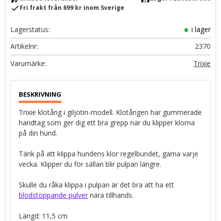
check
Fri frakt från 699 kr inom Sverige
Lagerstatus
i lager
Artikelnr
2370
Trixie
Trixie klotång i giljotin-modell. Klotången har gummerade
handtag som ger dig ett bra grepp när du klipper klorna
på din hund.
Tänk på att klippa hundens klor regelbundet, gärna varje
vecka. Klipper du för sällan blir pulpan längre.
Skulle du råka klippa i pulpan är det bra att ha ett
blodstoppande pulver
nära tillhands.
Längd: 11,5 cm