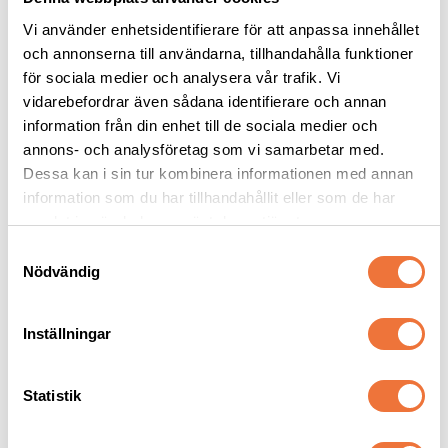
Vi använder enhetsidentifierare för att anpassa innehållet
och annonserna till användarna, tillhandahålla funktioner
för sociala medier och analysera vår trafik. Vi
vidarebefordrar även sådana identifierare och annan
Trixie Tandvårdsset 
Hundbädd Fluffy rund - 
för hund
ljusgrå 70 cm
information från din enhet till de sociala medier och
En dubbelsidig tandborste, två fingertandborstar och tandkräm med mintsmak
Diameter 70 cm, höjd 20 cm
annons- och analysföretag som vi samarbetar med.
Dessa kan i sin tur kombinera informationen med annan
79
kr
459
kr
information som du har tillhandahållit eller som de har
samlat in när du har använt deras tjänster.
S
Nödvändig
a
m
Senaste besökta produkter
t
Inställningar
y
c
k
Statistik
e
s