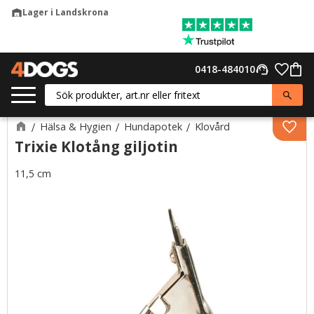
Lager i Landskrona
warehouse
Meny
Favor
0418-484010
support_agent
Kund
Hälsa & Hygien
Hundapotek
Klovård
Lägg 
Trixie Klotång giljotin
11,5 cm