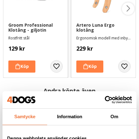
Groom Professional 
Artero Luna Ergo 
Klotång - giljotin
klotång
Rostfritt stål
Ergonomisk modell med inbyggd fjäder
129
kr
229
kr
Andra köpte även
Samtycke
Information
Om
Denna webbplats använder cookies