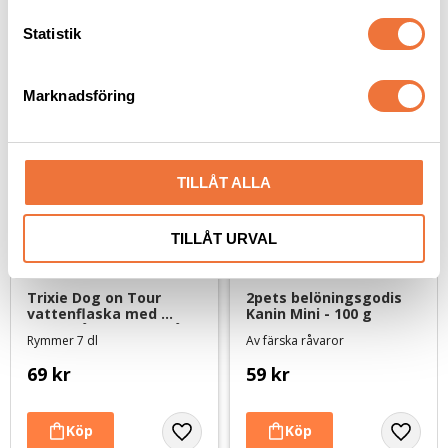
c
k
Statistik
Senaste besökta produkter
e
s
Marknadsföring
v
a
l
TILLÅT ALLA
TILLÅT URVAL
Trixie Dog on Tour 
2pets belöningsgodis 
vattenflaska med 
Kanin Mini - 100 g
drickskål 700 ml - grå
Rymmer 7 dl
Av färska råvaror
69
kr
59
kr