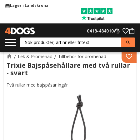
Lager i Landskrona
warehouse
Meny
Favor
0418-484010
support_agent
Kund
Lek & Promenad
Tillbehör för promenad
Lägg 
Trixie Bajspåsehållare med två rullar
- svart
Två rullar med bajspåsar ingår