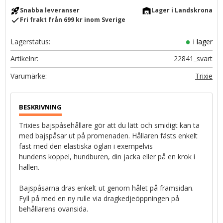
rocket_launch
warehouse
Snabba leveranser
Lager i Landskrona
check
Fri frakt från 699 kr inom Sverige
Lagerstatus
i lager
Artikelnr
22841_svart
Trixie
Trixies bajspåsehållare gör att du lätt och smidigt kan ta
med bajspåsar ut på promenaden. Hållaren fästs enkelt
fast med den elastiska öglan i exempelvis
hundens koppel, hundburen, din jacka eller på en krok i
hallen.
Bajspåsarna dras enkelt ut genom hålet på framsidan.
Fyll på med en ny rulle via dragkedjeöppningen på
behållarens ovansida.