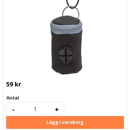
59
kr
Antal
-
+