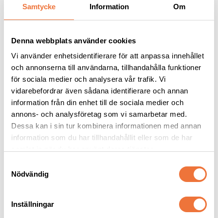
Andra köpte även
Samtycke
Information
Om
Denna webbplats använder cookies
Vi använder enhetsidentifierare för att anpassa innehållet
och annonserna till användarna, tillhandahålla funktioner
för sociala medier och analysera vår trafik. Vi
vidarebefordrar även sådana identifierare och annan
information från din enhet till de sociala medier och
annons- och analysföretag som vi samarbetar med.
Dessa kan i sin tur kombinera informationen med annan
4Dogs Belöningsgodis 
Rogz Utility ställbart 
information som du har tillhandahållit eller som de har
Lamm ca 100 g
hundhalsband med 
reflextråd - Turkos
samlat in när du har använt deras tjänster.
Torkat hundgodis utan tillsatser, ursprung EU
Finns i många storlekar
S
49
kr
69
kr
Nödvändig
a
m
t
Inställningar
y