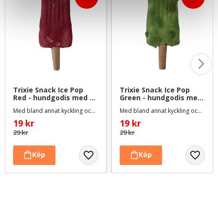
Trixie Snack Ice Pop 
Trixie Snack Ice Pop 
Red - hundgodis med 
Green - hundgodis med 
kycklingbröst
kycklingbröst
Med bland annat kyckling och blåbär, ca 55 g
Med bland annat kyckling och äpple, ca 55 g
19
kr
19
kr
29
kr
29
kr