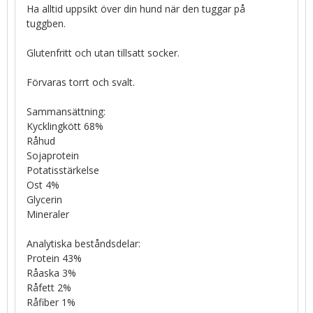
Ha alltid uppsikt över din hund när den tuggar på
tuggben.
Glutenfritt och utan tillsatt socker.
Förvaras torrt och svalt.
Sammansättning:
Kycklingkött 68%
Råhud
Sojaprotein
Potatisstärkelse
Ost 4%
Glycerin
Mineraler
Analytiska beståndsdelar:
Protein 43%
Råaska 3%
Råfett 2%
Råfiber 1%