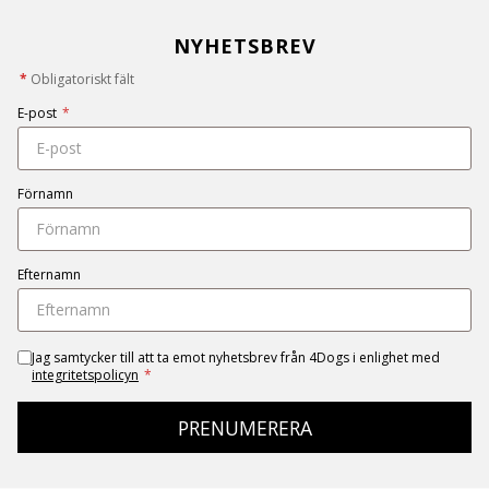
NYHETSBREV
*
Obligatoriskt fält
E-post
*
Förnamn
Efternamn
Jag samtycker till att ta emot nyhetsbrev från 4Dogs i enlighet med
integritetspolicyn
*
PRENUMERERA