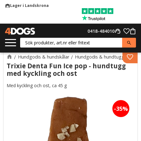
Lager i Landskrona
warehouse
Meny
Favor
0418-484010
support_agent
Kund
Hundgodis & hundskålar
Hundgodis & hundtugg
Lägg 
Trixie Denta Fun Ice pop - hundtugg
med kyckling och ost
Med kyckling och ost, ca 45 g
35
%