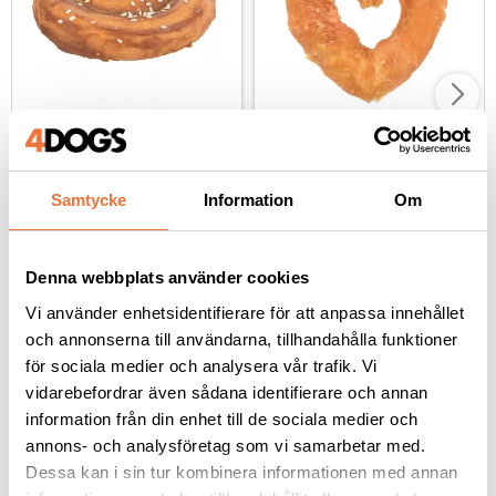
Denta Fun Kanelbulle - 
Denta Fun Chicken 
hundtugg av råhud och 
Heart - hundtugg med 
ankkött
torkad kyckling 70 g
Samtycke
Information
Om
Råhud med överdrag av ankkött
Ca 9,5x10 cm
35
kr
29
kr
Denna webbplats använder cookies
Vi använder enhetsidentifierare för att anpassa innehållet
och annonserna till användarna, tillhandahålla funktioner
för sociala medier och analysera vår trafik. Vi
Andra köpte även
vidarebefordrar även sådana identifierare och annan
information från din enhet till de sociala medier och
annons- och analysföretag som vi samarbetar med.
Dessa kan i sin tur kombinera informationen med annan