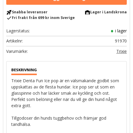
rocket_launch
warehouse
Snabba leveranser
Lager i Landskrona
check
Fri frakt från 699 kr inom Sverige
Lagerstatus
i lager
Artikelnr
91970
Trixie
Trixie Denta Fun Ice pop är en välsmakande godbit som
uppskattas av de flesta hundar. Ice pop ser ut som en
glasspinne och har läcker smak av kyckling och ost.
Perfekt som belöning eller när du vill ge din hund något
extra gott.
Tillgodoser din hunds tuggbehov och främjar god
tandhälsa.