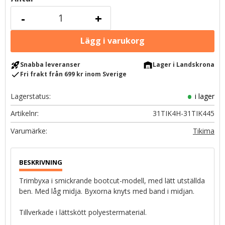
-
+
rocket_launch
warehouse
Snabba leveranser
Lager i Landskrona
check
Fri frakt från 699 kr inom Sverige
Lagerstatus
i lager
Artikelnr
31TIK4H-31TIK445
Tikima
Trimbyxa i smickrande bootcut-modell, med lätt utställda
ben. Med låg midja. Byxorna knyts med band i midjan.
Tillverkade i lättskött polyestermaterial.