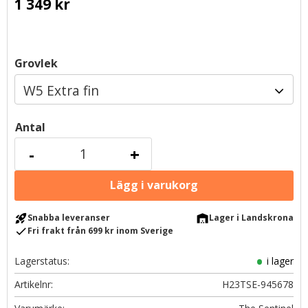
1 349
kr
Grovlek
Antal
-
+
rocket_launch
warehouse
Snabba leveranser
Lager i Landskrona
check
Fri frakt från 699 kr inom Sverige
Lagerstatus
i lager
Artikelnr
H23TSE-945678