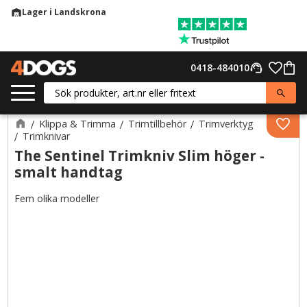
Lager i Landskrona
warehouse
Meny
Favor
0418-484010
support_agent
Kund
Klippa & Trimma
Trimtillbehör
Trimverktyg
Lägg 
Trimknivar
The Sentinel Trimkniv Slim höger -
smalt handtag
Fem olika modeller