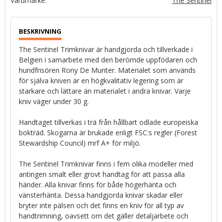
The Sentinel
The Sentinel Trimknivar är handgjorda och tillverkade i
Belgien i samarbete med den berömde uppfödaren och
hundfrisören Rony De Munter. Materialet som används
för själva kniven är en högkvalitativ legering som är
starkare och lättare än materialet i andra knivar. Varje
kniv väger under 30 g.
Handtaget tillverkas i trä från hållbart odlade europeiska
bokträd. Skogarna är brukade enligt FSC:s regler (Forest
Stewardship Council) mrf A+ för miljö.
The Sentinel Trimknivar finns i fem olika modeller med
antingen smalt eller grovt handtag för att passa alla
händer. Alla knivar finns för både högerhänta och
vänsterhänta. Dessa handgjorda knivar skadar eller
bryter inte pälsen och det finns en kniv för all typ av
handtrimning, oavsett om det gäller detaljarbete och