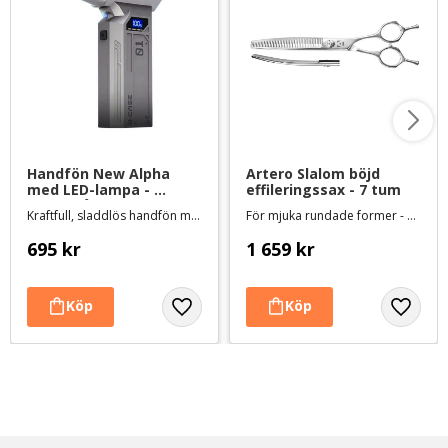
Handfön New Alpha 
Artero Slalom böjd 
med LED-lampa - 
effileringssax - 7 tum
silvergrå
Kraftfull, sladdlös handfön med fyra hastigheter och LED-belysning
För mjuka rundade former - 48 tänder
695
kr
1 659
kr