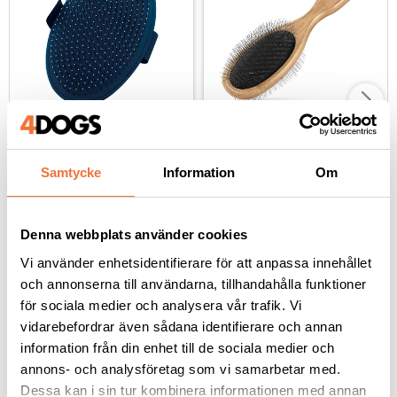
Show Tech 
Artero Nova Nature 
Terrierborste
Collection 
Samtycke
Information
Om
Borste/karda - 
Borste för sträva pälsar
Kan användas av både höger- och vänsterhänta
dubbelsidig
139
kr
279
kr
Denna webbplats använder cookies
Vi använder enhetsidentifierare för att anpassa innehållet
och annonserna till användarna, tillhandahålla funktioner
för sociala medier och analysera vår trafik. Vi
vidarebefordrar även sådana identifierare och annan
Andra köpte även
information från din enhet till de sociala medier och
annons- och analysföretag som vi samarbetar med.
Dessa kan i sin tur kombinera informationen med annan