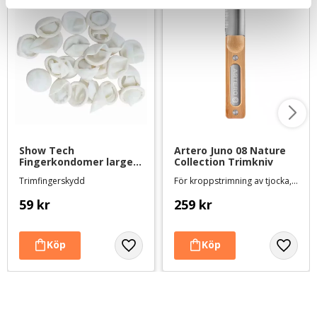
Show Tech 
Artero Juno 08 Nature 
Fingerkondomer large 
Collection Trimkniv
100-pack
Trimfingerskydd
För kroppstrimning av tjocka, sträva pälsar
59
kr
259
kr