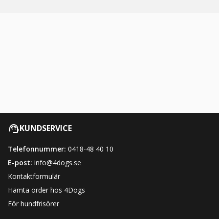
KUNDSERVICE
Telefonnummer:
0418-48 40 10
E-post:
info@4dogs.se
Kontaktformulär
Hämta order hos 4Dogs
För hundfrisörer