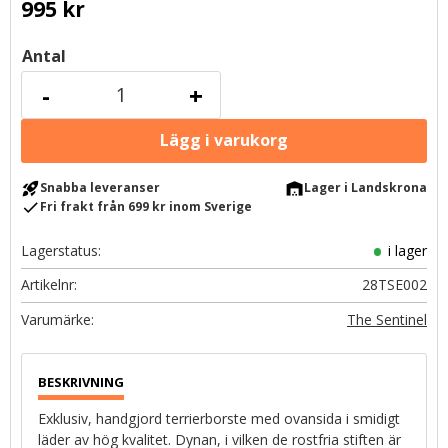
995
kr
Antal
-
+
rocket_launch
warehouse
Snabba leveranser
Lager i Landskrona
check
Fri frakt från 699 kr inom Sverige
Lagerstatus
i lager
Artikelnr
28TSE002
The Sentinel
Exklusiv, handgjord terrierborste med ovansida i smidigt
läder av hög kvalitet. Dynan, i vilken de rostfria stiften är