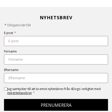
NYHETSBREV
*
Obligatoriskt fält
E-post
*
Förnamn
Efternamn
Jag samtycker till att ta emot nyhetsbrev från 4Dogs i enlighet med
integritetspolicyn
*
PRENUMERERA