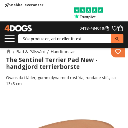
Snabba leveranser
rocket_launch
Meny
Favor
0418-484010
support_agent
Kund
Bad & Pälsvård
Hundborstar
Lägg 
The Sentinel Terrier Pad New -
handgjord terrierborste
Ovansida i läder, gummidyna med rostfria, rundade stift, ca
13x8 cm