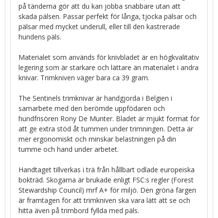
på tänderna gör att du kan jobba snabbare utan att
skada pälsen. Passar perfekt för långa, tjocka pälsar och
pälsar med mycket underull, eller till den kastrerade
hundens päls.
Materialet som används för knivbladet är en högkvalitativ
legering som är starkare och lättare än materialet i andra
knivar. Trimkniven väger bara ca 39 gram.
The Sentinels trimknivar är handgjorda i Belgien i
samarbete med den berömde uppfödaren och
hundfrisören Rony De Munter. Bladet är mjukt format för
att ge extra stöd åt tummen under trimningen. Detta är
mer ergonomiskt och minskar belastningen på din
tumme och hand under arbetet.
Handtaget tillverkas i trä från hållbart odlade europeiska
bokträd. Skogarna är brukade enligt FSC:s regler (Forest
Stewardship Council) mrf A+ för miljö. Den gröna färgen
är framtagen för att trimkniven ska vara lätt att se och
hitta även på trimbord fyllda med päls.