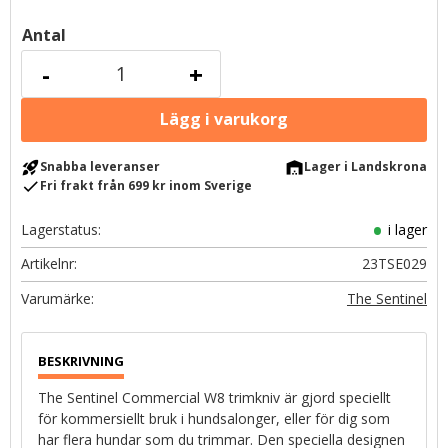
Antal
-
+
rocket_launch
warehouse
Snabba leveranser
Lager i Landskrona
check
Fri frakt från 699 kr inom Sverige
Lagerstatus
i lager
Artikelnr
23TSE029
The Sentinel
The Sentinel Commercial W8 trimkniv är gjord speciellt
för kommersiellt bruk i hundsalonger, eller för dig som
har flera hundar som du trimmar. Den speciella designen