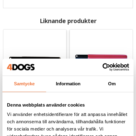
Liknande produkter
Samtycke
Information
Om
Show Tech Trimkniv 
Show Tech Trimkniv 
svart - fin
röd - fin
Denna webbplats använder cookies
För huvud, öron och detaljarbete
För finish och detaljarbeten
Vi använder enhetsidentifierare för att anpassa innehållet
99
kr
139
kr
och annonserna till användarna, tillhandahålla funktioner
för sociala medier och analysera vår trafik. Vi