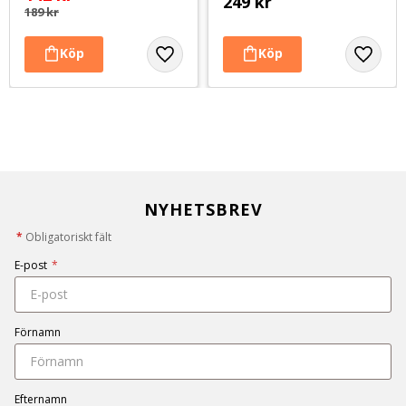
249
kr
189
kr
NYHETSBREV
*
Obligatoriskt fält
E-post
*
Förnamn
Efternamn