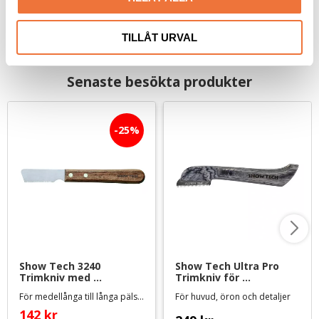
TILLÅT URVAL
Senaste besökta produkter
25
%
Show Tech 3240 
Show Tech Ultra Pro 
Trimkniv med 
Trimkniv för 
trähandtag - grov
högerhänta - extra fin
För medellånga till långa pälsar, samt mer krävande päls
För huvud, öron och detaljer
142
kr