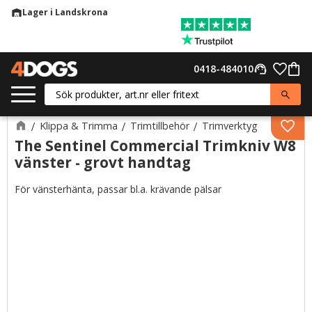
Lager i Landskrona
warehouse
Meny
Favor
0418-484010
support_agent
Kund
Klippa & Trimma
Trimtillbehör
Trimverktyg
Lägg 
The Sentinel Commercial Trimkniv W8
vänster - grovt handtag
För vänsterhänta, passar bl.a. krävande pälsar