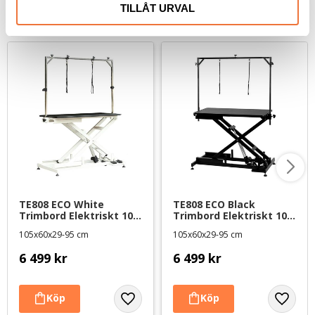
TILLÅT URVAL
Senaste besökta produkter
TE808 ECO White 
TE808 ECO Black 
Trimbord Elektriskt 105 
Trimbord Elektriskt 105 
cm - svart matta
cm - svart matta
105x60x29-95 cm
105x60x29-95 cm
6 499
kr
6 499
kr