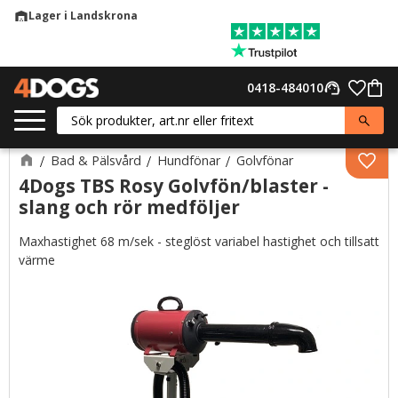
Lager i Landskrona
warehouse
Meny
Favor
0418-484010
support_agent
Kund
Bad & Pälsvård
Hundfönar
Golvfönar
Lägg 
4Dogs TBS Rosy Golvfön/blaster -
slang och rör medföljer
Maxhastighet 68 m/sek - steglöst variabel hastighet och tillsatt
värme