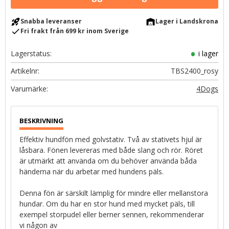
rocket_launch
warehouse
Snabba leveranser
Lager i Landskrona
check
Fri frakt från 699 kr inom Sverige
Lagerstatus
i lager
Artikelnr
TBS2400_rosy
4Dogs
Effektiv hundfön med golvstativ. Två av stativets hjul är
låsbara. Fönen levereras med både slang och rör. Röret
är utmärkt att använda om du behöver använda båda
händerna när du arbetar med hundens päls.
Denna fön är särskilt lämplig för mindre eller mellanstora
hundar. Om du har en stor hund med mycket päls, till
exempel storpudel eller berner sennen, rekommenderar
vi någon av