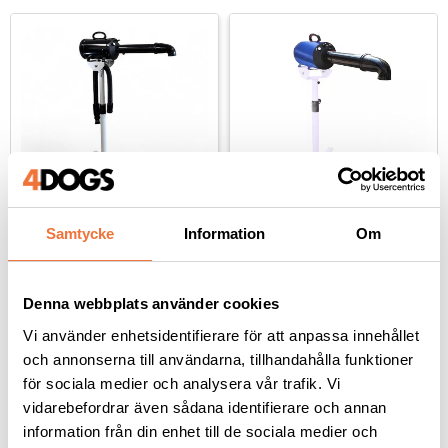
Samtycke
Information
Om
4Dogs TBS Black 
4Dogs TBS 
Golvfön/blaster - slang 
Golvfön/blaster 
och rör medföljer
mörkblå - slang och rör 
Maxhastighet 68 m/sek - steglöst variabel hastighet och tillsatt värme
Maxhastighet 68 m/sek - steglöst variabel hastighet och tillsatt värme
medföljer
Denna webbplats använder cookies
3 199
kr
3 199
kr
Vi använder enhetsidentifierare för att anpassa innehållet
och annonserna till användarna, tillhandahålla funktioner
för sociala medier och analysera vår trafik. Vi
vidarebefordrar även sådana identifierare och annan
information från din enhet till de sociala medier och