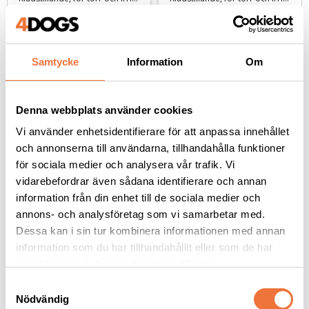
179
kr
169
kr
199
kr
Samtycke
Information
Om
Denna webbplats använder cookies
Andra köpte även
Vi använder enhetsidentifierare för att anpassa innehållet
och annonserna till användarna, tillhandahålla funktioner
för sociala medier och analysera vår trafik. Vi
vidarebefordrar även sådana identifierare och annan
information från din enhet till de sociala medier och
annons- och analysföretag som vi samarbetar med.
Dessa kan i sin tur kombinera informationen med annan
information som du har tillhandahållit eller som de har
samlat in när du har använt deras tjänster.
S
Tassarnas balsam 
4Dogs Belöningsgodis 
Nödvändig
a
Panthenol/Vitamin B5 - 
Vildsvin ca 100 g