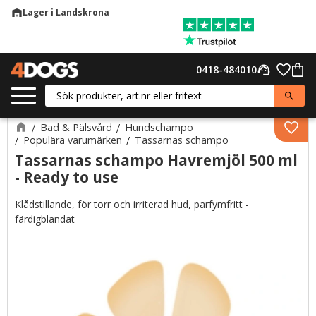
Lager i Landskrona
warehouse
Meny
Favor
0418-484010
support_agent
Kund
Bad & Pälsvård
Hundschampo
Lägg 
Populära varumärken
Tassarnas schampo
Tassarnas schampo Havremjöl 500 ml
- Ready to use
Klådstillande, för torr och irriterad hud, parfymfritt -
färdigblandat