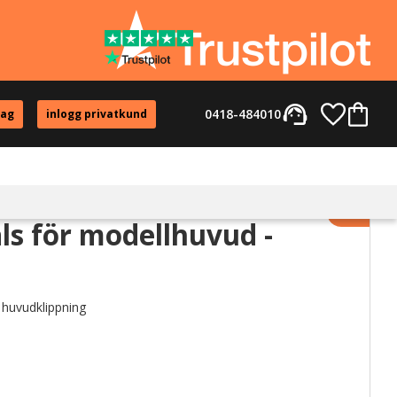
support_agent
Favorite
Kundvag
0418-484010
tag
inlogg privatkund
Lägg til
ls för modellhuvud -
 huvudklippning