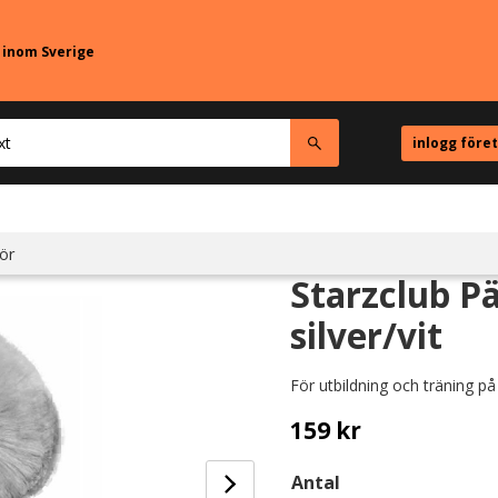
r inom Sverige
inlogg före
ör
Starzclub Pä
silver/vit
För utbildning och träning på
159
kr
Antal