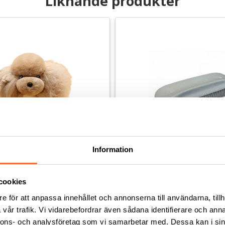
Liknande produkter
Information
cookies
Päls för modellhuvud - 
Artero Gummiborste 15 cm
e för att anpassa innehållet och annonserna till användarna, tillh
g och träning på huvudklippning
vår trafik. Vi vidarebefordrar även sådana identifierare och anna
nnons- och analysföretag som vi samarbetar med. Dessa kan i sin
99
kr