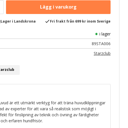
e
check
Lager i Landskrona
Fri frakt från 699 kr inom Sverige
i lager
89STA006
Starzclub
tarzclub
uvud är ett utmärkt verktyg för att träna huvudklippningar
d av experter för att vara så realistisk som möjligt i
ekt för finslipning av teknik och övning av färdigheter
 och erfaren hundfrisör.