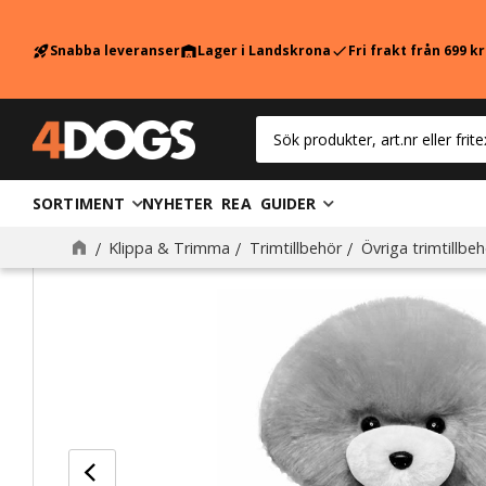
Snabba leveranser
Lager i Landskrona
Fri frakt från 699 k
rocket_launch
warehouse
check
SORTIMENT
NYHETER
REA
GUIDER
Klippa & Trimma
Trimtillbehör
Övriga trimtillbeh