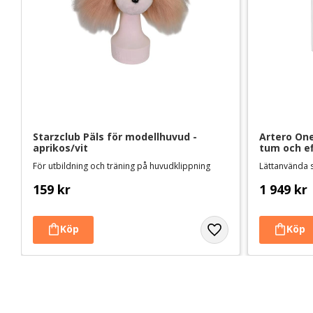
Starzclub Päls för modellhuvud - 
Artero One
aprikos/vit
tum och ef
För utbildning och träning på huvudklippning
Lättanvända 
159
kr
1 949
kr