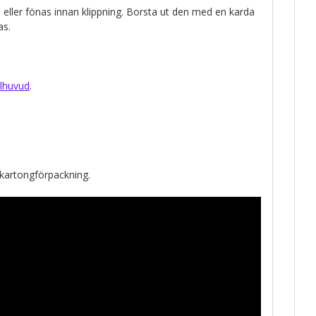
 eller fönas innan klippning. Borsta ut den med en karda
as.
lhuvud
.
 kartongförpackning.