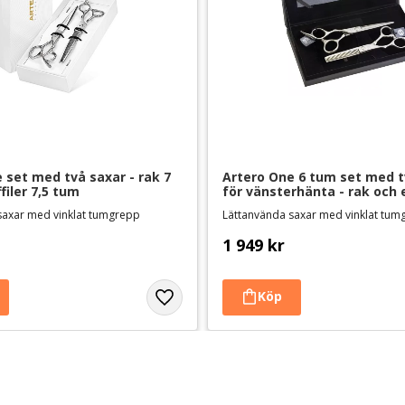
 set med två saxar - rak 7 
Artero One 6 tum set med t
filer 7,5 tum
för vänsterhänta - rak och e
saxar med vinklat tumgrepp
Lättanvända saxar med vinklat tu
1 949
kr