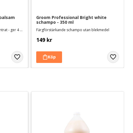
balsam 
Groom Professional Bright white 
schampo - 350 ml
Mycket effektiv balsamspray, koncentrat - ger 4 liter
Färgförstärkande schampo utan blekmedel
149
kr