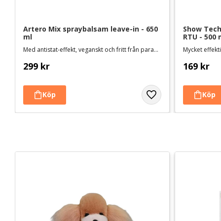
Artero Mix spraybalsam leave-in - 650 
Show Tech+
ml
RTU - 500 
Med antistat-effekt, veganskt och fritt från parabener och sulfater
Mycket effek
299
kr
169
kr