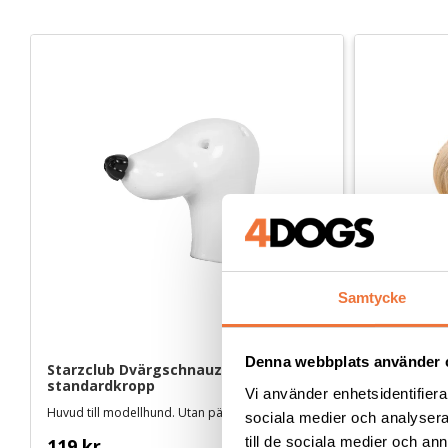
Samtycke
Denna webbplats använder 
Starzclub Dvärgschnauzer - Huvud för 
Starzclub 
standardkropp
aprikos
Vi använder enhetsidentifierar
Huvud till modellhund. Utan päls
För utbildnin
sociala medier och analysera 
till de sociala medier och a
119
kr
159
kr