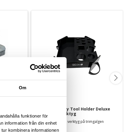
Om
Groom-X Handy Tool Holder Deluxe 
hållare för verktyg
andahålla funktioner för
För enkel och effektiv borttagning av pälsstrån från textilier mm.
Smart förvaring av verktyg på trimgalgen
n information från din enhet
 tur kombinera informationen
399
kr