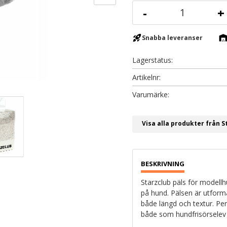
-
+
rocket_launch
warehous
Snabba leveranser
Lagerstatus
Artikelnr
Visa alla produkter från S
Starzclub päls för modellh
på hund. Pälsen är utforma
både längd och textur. Perf
både som hundfrisörselev