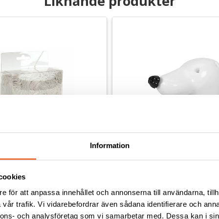
Liknande produkter
Information
cookies
Päls för modellhuvud - silver
Starzclub Dvärgschnauzer - 
standardkropp
e för att anpassa innehållet och annonserna till användarna, tillh
g och träning på huvudklippning
Huvud till modellhund. Utan päls
vår trafik. Vi vidarebefordrar även sådana identifierare och anna
nnons- och analysföretag som vi samarbetar med. Dessa kan i sin
119
kr