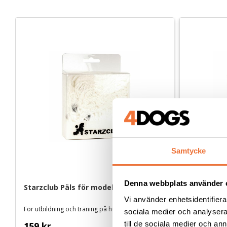
Samtycke
Denna webbplats använder 
Starzclub Päls för modellhuvud - vit
Starzclub 
Vi använder enhetsidentifierar
För utbildning och träning på huvudklippning
För utbildnin
sociala medier och analysera 
till de sociala medier och a
159
kr
159
kr