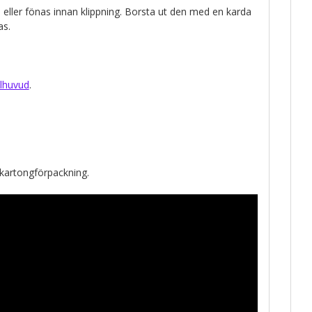
 eller fönas innan klippning. Borsta ut den med en karda
as.
lhuvud
.
 kartongförpackning.