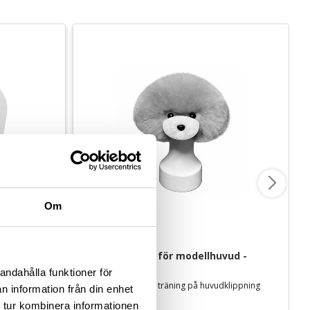
Om
Huvud för 
Starzclub Päls för modellhuvud - 
silver/vit
andahålla funktioner för
För utbildning och träning på huvudklippning
n information från din enhet
 tur kombinera informationen
159
kr