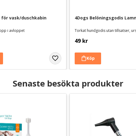
- för vask/duschkabin
4Dogs Belöningsgodis Lamm
topp i avloppet
Torkat hundgodis utan tillsatser, u
49
kr
Senaste besökta produkter