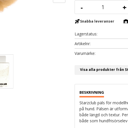
-
+
rocket_launch
warehous
Snabba leveranser
Lagerstatus
Artikelnr
Visa alla produkter från S
Starzclub päls för modellh
på hund. Pälsen är utforma
både längd och textur. Perf
både som hundfrisörselev