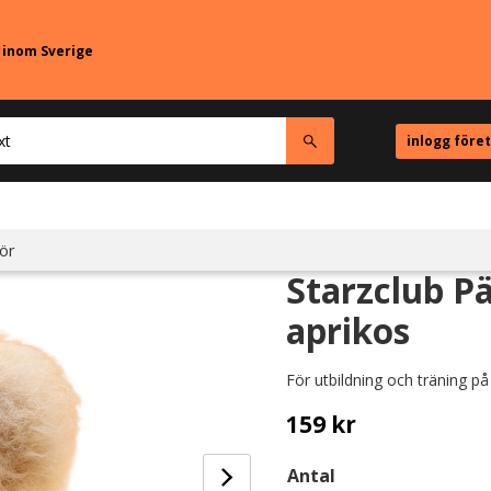
r inom Sverige
inlogg före
ör
Starzclub Pä
aprikos
För utbildning och träning på
159
kr
Antal