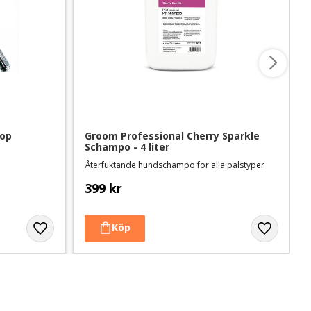
kop
Groom Professional Cherry Sparkle 
Schampo - 4 liter
Återfuktande hundschampo för alla pälstyper
399
kr