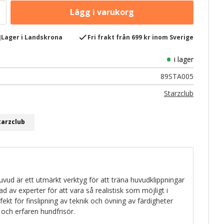
e
check
Lager i Landskrona
Fri frakt från 699 kr inom Sverige
i lager
89STA005
Starzclub
tarzclub
uvud är ett utmärkt verktyg för att träna huvudklippningar
d av experter för att vara så realistisk som möjligt i
ekt för finslipning av teknik och övning av färdigheter
 och erfaren hundfrisör.