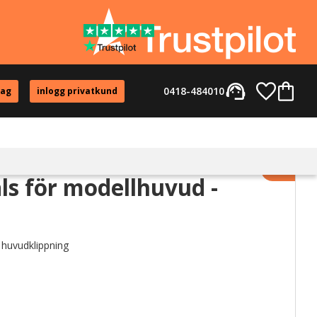
support_agent
Favorite
Kundvag
0418-484010
tag
inlogg privatkund
Lägg til
ls för modellhuvud -
 huvudklippning