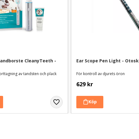
tandborste CleanyTeeth - 
Ear Scope Pen Light - Otos
borttagning av tandsten och plack
För kontroll av djurets öron
629
kr