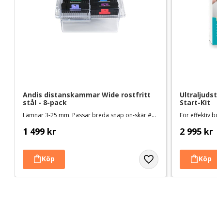
Andis distanskammar Wide rostfritt 
Ultraljuds
stål - 8-pack
Start-Kit
Lämnar 3-25 mm. Passar breda snap on-skär #10W, #30W, T-84 eller T-10
För effektiv 
1 499
kr
2 995
kr