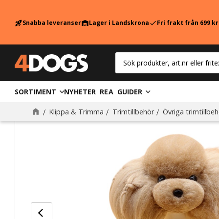
Snabba leveranser
Lager i Landskrona
Fri frakt från 699 k
rocket_launch
warehouse
check
SORTIMENT
NYHETER
REA
GUIDER
Klippa & Trimma
Trimtillbehör
Övriga trimtillbeh