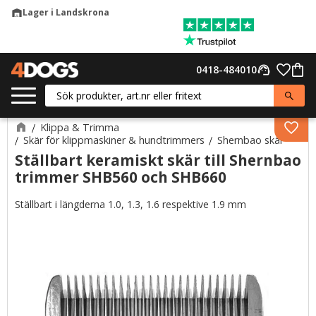
Lager i Landskrona
warehouse
Meny
Favor
0418-484010
support_agent
Kund
Klippa & Trimma
Lägg 
Skär för klippmaskiner & hundtrimmers
Shernbao skär
Ställbart keramiskt skär till Shernbao
trimmer SHB560 och SHB660
Ställbart i längderna 1.0, 1.3, 1.6 respektive 1.9 mm