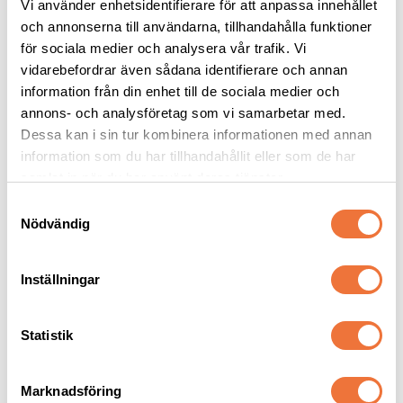
Vi använder enhetsidentifierare för att anpassa innehållet
och annonserna till användarna, tillhandahålla funktioner
för sociala medier och analysera vår trafik. Vi
Andis skär UltraEdge 
Wahl Distanskam snap-
#15
on för klippmaskin - 
vidarebefordrar även sådana identifierare och annan
orange #1, lämnar 13 
Snap on-skär - Lämnar 1,2 mm
Passar snap on-skär #30, #15 och #10
information från din enhet till de sociala medier och
mm
annons- och analysföretag som vi samarbetar med.
339
kr
109
kr
Dessa kan i sin tur kombinera informationen med annan
information som du har tillhandahållit eller som de har
samlat in när du har använt deras tjänster.
S
Nödvändig
a
Senaste besökta produkter
m
t
Inställningar
y
c
k
Statistik
e
s
Marknadsföring
v