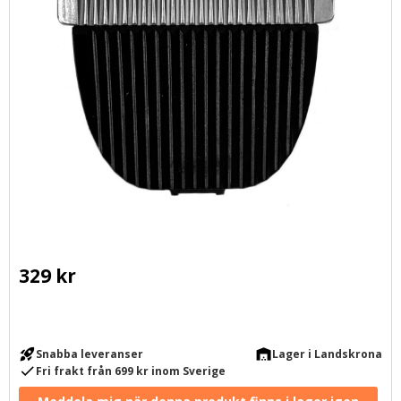
329
kr
rocket_launch
warehouse
Snabba leveranser
Lager i Landskrona
check
Fri frakt från 699 kr inom Sverige