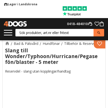
Lager i Landskrona
warehouse
Meny
Favor
0418-484010
support_agent
Kund
Bad & Pälsvård
Hundfönar
Tillbehör & Reservdelar
Lägg 
Slang till
Wonder/Typhoon/Hurricane/Pegase
fön/blaster - 5 meter
Reservdel - slang utan kopplingar/handtag