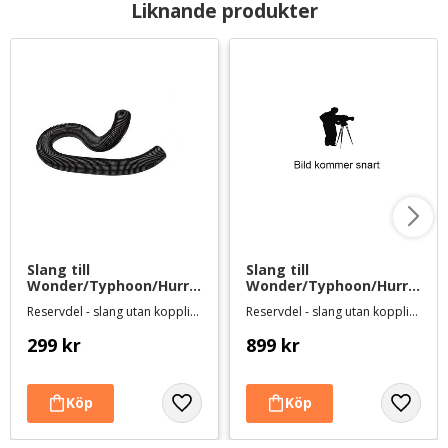
Liknande produkter
Slang till 
Slang till 
Wonder/Typhoon/Hurric
Wonder/Typhoon/Hurric
ane/Pegase 
ane/Pegase 
Reservdel - slang utan kopplingar/handtag
Reservdel - slang utan kopplingar/handtag
fön/blaster - 2 m
fön/blaster - 10 meter
299
kr
899
kr