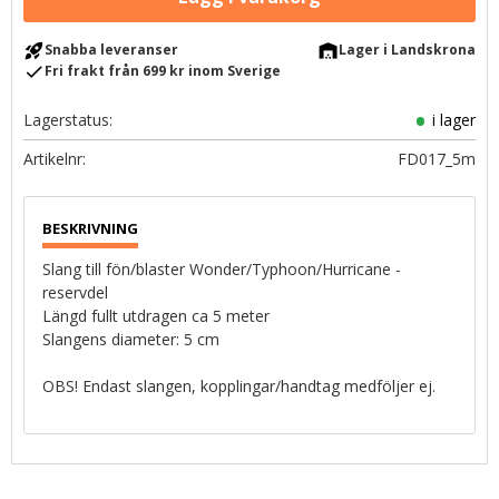
rocket_launch
warehouse
Snabba leveranser
Lager i Landskrona
check
Fri frakt från 699 kr inom Sverige
Lagerstatus
i lager
Artikelnr
FD017_5m
Slang till fön/blaster Wonder/Typhoon/Hurricane -
reservdel
Längd fullt utdragen ca 5 meter
Slangens diameter: 5 cm
OBS! Endast slangen, kopplingar/handtag medföljer ej.