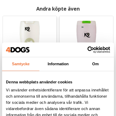
Andra köpte även
Samtycke
Information
Om
K9 Blackness schampo 
K9 Copperness 
- finns i tre storlekar
schampo - finns i tre 
Denna webbplats använder cookies
storlekar
För svarta pälsar
För rödbruna pälsar
Vi använder enhetsidentifierare för att anpassa innehållet
139
kr
139
kr
och annonserna till användarna, tillhandahålla funktioner
för sociala medier och analysera vår trafik. Vi
vidarebefordrar även sådana identifierare och annan
information från din enhet till de sociala medier och