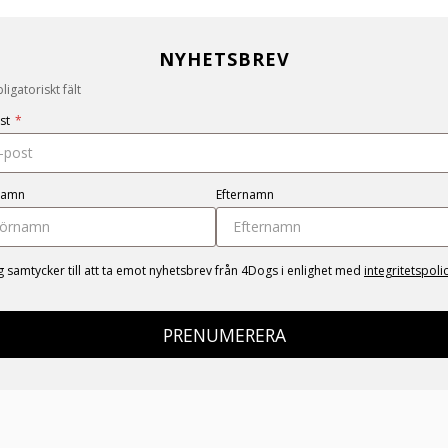
NYHETSBREV
igatoriskt fält
st
*
namn
Efternamn
g samtycker till att ta emot nyhetsbrev från 4Dogs i enlighet med
integritetspoli
PRENUMERERA