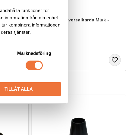
andahålla funktioner för
n information från din enhet
0FT
Show Tech Universalkarda Mjuk - 
Small
 tur kombinera informationen
deras tjänster.
Keramiskt snap on-skär Fine tooth - Lämnar 0,5 mm
14,5 x 7,5 cm
99
kr
Marknadsföring
TILLÅT ALLA