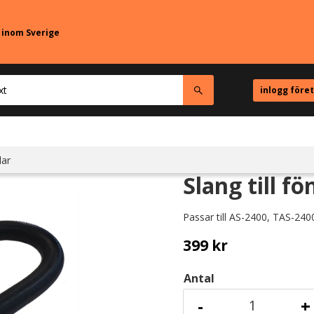
r inom Sverige
inlogg före
lar
Slang till fö
Passar till AS-2400, TAS-24
399
kr
Antal
-
+