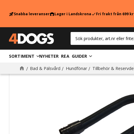
Snabba leveranser
Lager i Landskrona
Fri frakt från 699 k
rocket_launch
warehouse
check
SORTIMENT
NYHETER
REA
GUIDER
Bad & Pälsvård
Hundfönar
Tillbehör & Reservde