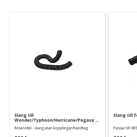
Slang till 
Slang till 
Wonder/Typhoon/Hurricane/Pegase 
fön/blaster - 2 m
Reservdel - slang utan kopplingar/handtag
Passar till V