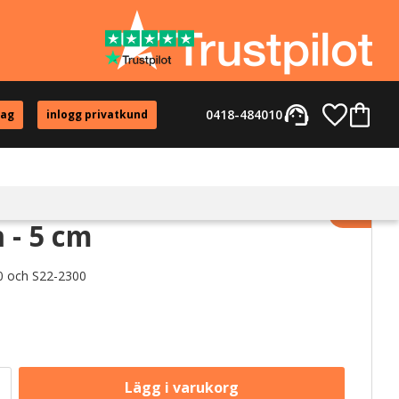
support_agent
Favorite
Kundvag
0418-484010
tag
inlogg privatkund
Lägg til
n - 5 cm
00 och S22-2300