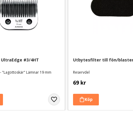
 UltraEdge #3/4HT
Utbytesfilter till fön/blaste
 - "Lagottoskär" Lämnar 19 mm
Reservdel
69
kr