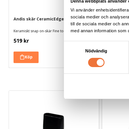
Denna webbplats använder 
Vi använder enhetsidentifierar
sociala medier och analysera 
Andis skär CeramicEdge #5FT
Andis skä
till de sociala medier och a
med annan information som du 
Keramiskt snap on-skär Fine tooth - Lämnar 6,3 mm
519
kr
549
kr
S
Nödvändig
a
m
t
y
c
k
e
s
v
a
l