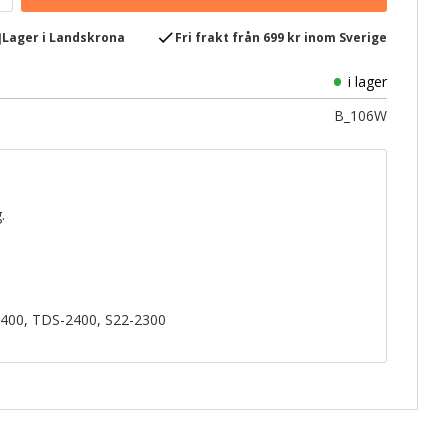
e
check
Lager i Landskrona
Fri frakt från 699 kr inom Sverige
i lager
B_106W
.
-2400, TDS-2400, S22-2300