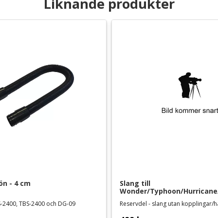
Liknande produkter
fön - 4 cm
Slang till 
Wonder/Typhoon/Hurricane
fön/blaster - 5 meter
BS-2400, TBS-2400 och DG-09
Reservdel - slang utan kopplingar/