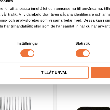
cookies
e för att anpassa innehållet och annonserna till användarna, tillh
vår trafik. Vi vidarebefordrar även sådana identifierare och anna
r CeramicEdge #4FT
Andis skär CeramicEdge #3
nnons- och analysföretag som vi samarbetar med. Dessa kan i sin
har tillhandahållit eller som de har samlat in när du har använt 
Keramiskt snap on-skär Fine tooth - Lämnar 9,5 mm
449
kr
Inställningar
Statistik
Senaste besökta produkter
TILLÅT URVAL