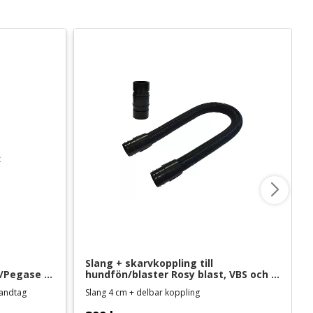
Slang + skarvkoppling till 
/Pegase 
hundfön/blaster Rosy blast, VBS och 
DG-09
handtag
Slang 4 cm + delbar koppling