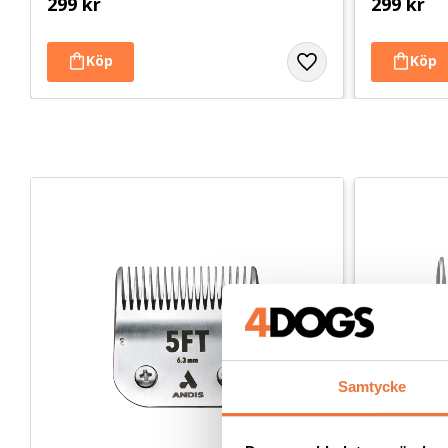
299
kr
299
kr
Samtycke