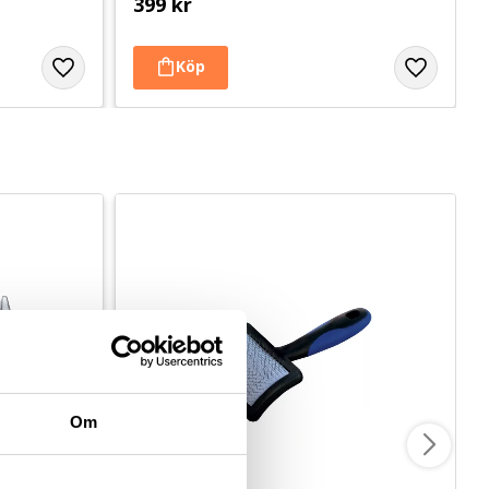
399
kr
Om