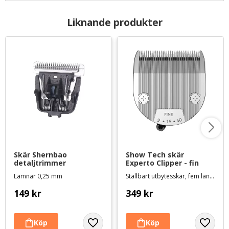
Liknande produkter
Skär Shernbao 
Show Tech skär 
detaljtrimmer
Experto Clipper - fin
Lämnar 0,25 mm
Ställbart utbytesskär, fem längder 0,25-2 mm
149
kr
349
kr