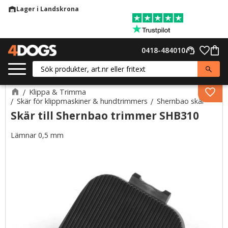
Lager i Landskrona
warehouse
Meny
Favor
0418-484010
support_agent
Kund
Klippa & Trimma
Lägg 
Skär för klippmaskiner & hundtrimmers
Shernbao skär
Skär till Shernbao trimmer SHB310
Lämnar 0,5 mm