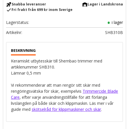
rocket_launch
warehouse
Snabba leveranser
Lager i Landskrona
check
Fri frakt från 699 kr inom Sverige
Lagerstatus
i lager
Artikelnr
SHB310B
Keramiskt utbytesskär till Shernbao trimmer med
artiklenummer SHB310.
Lämnar 0,5 mm
Vi rekommenderar att man rengör sitt skär med
rengöringsvätska för skär, exempelvis
Trimmercide Blade
Care
, efter varje användningstillfälle för att förlänga
livslängden på både skär och klippmaskin. Läs mer i vår
guide med
skötselråd för klippmaskiner och skär
.