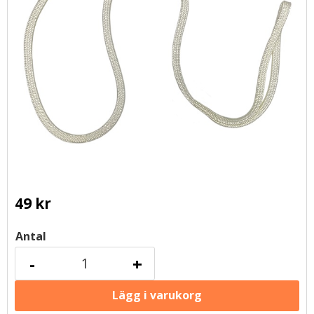
49
kr
Antal
-
+