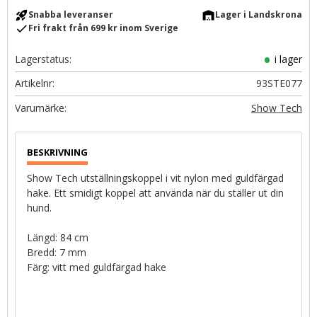
rocket_launch
warehouse
Snabba leveranser
Lager i Landskrona
check
Fri frakt från 699 kr inom Sverige
Lagerstatus
i lager
Artikelnr
93STE077
Show Tech
Show Tech utställningskoppel i vit nylon med guldfärgad
hake. Ett smidigt koppel att använda när du ställer ut din
hund.
Längd: 84 cm
Bredd: 7 mm
Färg: vitt med guldfärgad hake