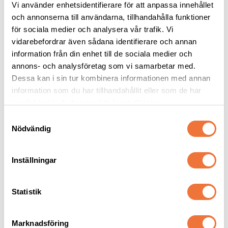
Vi använder enhetsidentifierare för att anpassa innehållet
och annonserna till användarna, tillhandahålla funktioner
för sociala medier och analysera vår trafik. Vi
Show Tech 
2pets belöningsgodis 
Nummerlappshållare 
Lamm - 100 g
vidarebefordrar även sådana identifierare och annan
med justerbart band
information från din enhet till de sociala medier och
15x13,5 cm
Av färska råvaror
annons- och analysföretag som vi samarbetar med.
99
kr
49
kr
Dessa kan i sin tur kombinera informationen med annan
information som du har tillhandahållit eller som de har
samlat in när du har använt deras tjänster.
S
Nödvändig
a
Senaste besökta produkter
m
t
Inställningar
y
c
k
Statistik
e
s
Marknadsföring