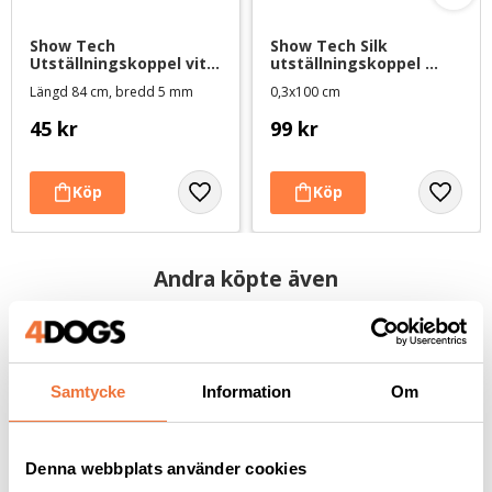
Show Tech 
Show Tech Silk 
Utställningskoppel vit 
utställningskoppel 
nylon med guldfärgad 
med halsögla - vit
Längd 84 cm, bredd 5 mm
0,3x100 cm
hake (5 mm)
45
kr
99
kr
Andra köpte även
Samtycke
Information
Om
Denna webbplats använder cookies