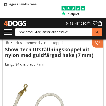
Lager i Landskrona
warehouse
Meny
Favor
0418-484010
support_agent
Kund
Lek & Promenad
Hundkoppel
Lägg 
Show Tech Utställningskoppel vit
nylon med guldfärgad hake (7 mm)
Längd 84 cm, bredd 7 mm