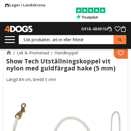
Lager i Landskrona
warehouse
Meny
Favor
0418-484010
support_agent
Kund
Lek & Promenad
Hundkoppel
Lägg 
Show Tech Utställningskoppel vit
nylon med guldfärgad hake (5 mm)
Längd 84 cm, bredd 5 mm