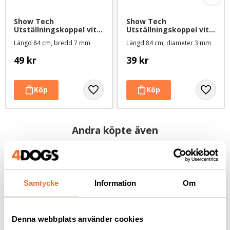
Show Tech 
Show Tech 
Utställningskoppel vit 
Utställningskoppel vit 
nylon med guldfärgad 
nylon med silverfärgad 
Längd 84 cm, bredd 7 mm
Längd 84 cm, diameter 3 mm
hake (7 mm)
hake (3 mm)
49
kr
39
kr
Andra köpte även
Samtycke
Information
Om
Denna webbplats använder cookies