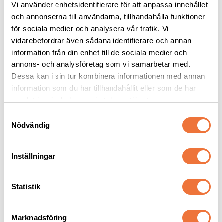
Vi använder enhetsidentifierare för att anpassa innehållet
och annonserna till användarna, tillhandahålla funktioner
för sociala medier och analysera vår trafik. Vi
Show Tech 
2pets belöningsgodis 
Nummerlappshållare 
Lamm - 100 g
vidarebefordrar även sådana identifierare och annan
med justerbart band
information från din enhet till de sociala medier och
15x13,5 cm
Av färska råvaror
annons- och analysföretag som vi samarbetar med.
99
kr
49
kr
Dessa kan i sin tur kombinera informationen med annan
information som du har tillhandahållit eller som de har
samlat in när du har använt deras tjänster.
S
Nödvändig
a
Senaste besökta produkter
m
t
Inställningar
y
c
k
Statistik
e
s
Marknadsföring