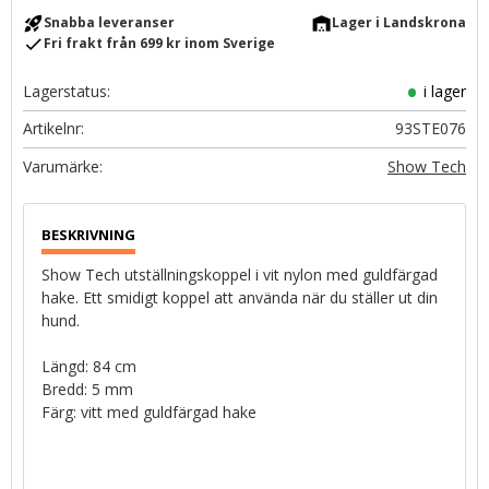
rocket_launch
warehouse
Snabba leveranser
Lager i Landskrona
check
Fri frakt från 699 kr inom Sverige
Lagerstatus
i lager
Artikelnr
93STE076
Show Tech
Show Tech utställningskoppel i vit nylon med guldfärgad
hake. Ett smidigt koppel att använda när du ställer ut din
hund.
Längd: 84 cm
Bredd: 5 mm
Färg: vitt med guldfärgad hake