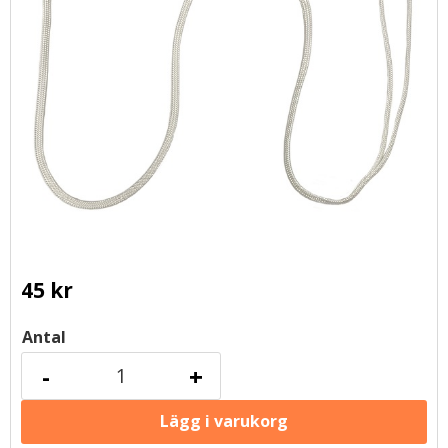
45
kr
Antal
-
+