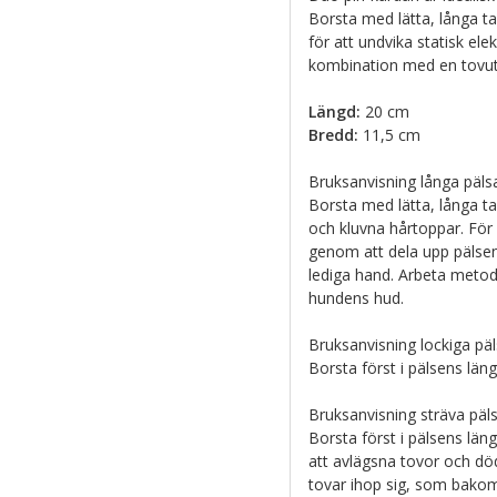
Borsta med lätta, långa t
för att undvika statisk ele
kombination med en tovut
Längd:
20 cm
Bredd:
11,5 cm
Bruksanvisning långa pälsa
Borsta med lätta, långa ta
och kluvna hårtoppar. För b
genom att dela upp pälsen
lediga hand. Arbeta metod
hundens hud.
Bruksanvisning lockiga päl
Borsta först i pälsens län
Bruksanvisning sträva päls
Borsta först i pälsens lä
att avlägsna tovor och dö
tovar ihop sig, som bako