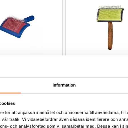
Tuffer Than Tangles 
Artero Maya böjd karda - 
normala stift - Large
Information
uka och böjda stift
179
kr
cookies
e för att anpassa innehållet och annonserna till användarna, tillh
vår trafik. Vi vidarebefordrar även sådana identifierare och anna
nnons- och analysföretag som vi samarbetar med. Dessa kan i sin