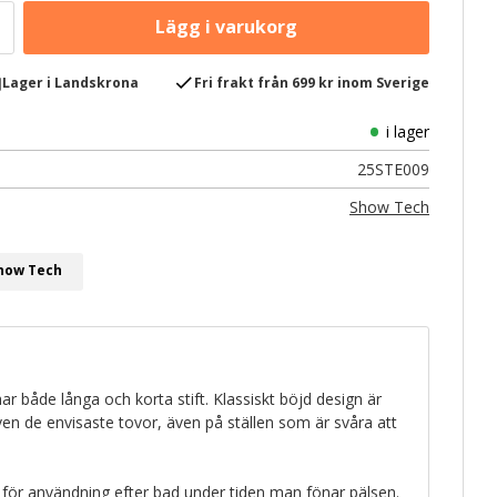
e
check
Lager i Landskrona
Fri frakt från 699 kr inom Sverige
i lager
25STE009
Show Tech
Show Tech
r både långa och korta stift. Klassiskt böjd design är
ven de envisaste tovor, även på ställen som är svåra att
 för användning efter bad under tiden man fönar pälsen.