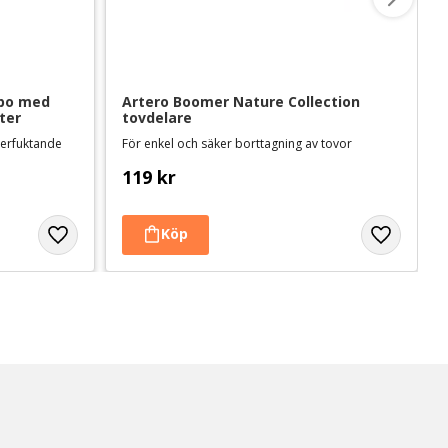
o med 
Artero Boomer Nature Collection 
iter
tovdelare
terfuktande
För enkel och säker borttagning av tovor
119
kr