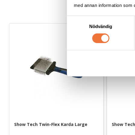
med annan information som du 
S
Nödvändig
a
m
t
y
c
k
e
s
v
a
l
Show Tech Twin-Flex Karda Large
Show Tech 