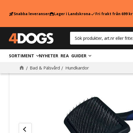
Snabba leveranser
Lager i Landskrona
Fri frakt från 699 k
rocket_launch
warehouse
check
SORTIMENT
NYHETER
REA
GUIDER
Bad & Pälsvård
Hundkardor