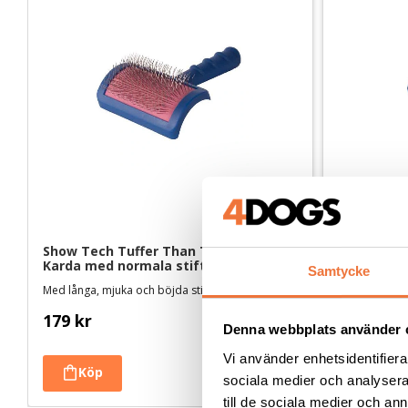
Show Tech Tuffer Than Tangles 
Show Tech 
Karda med normala stift - Medium
Karda med 
Samtycke
Med långa, mjuka och böjda stift
Med långa, mj
179
kr
209
kr
Denna webbplats använder 
Vi använder enhetsidentifierar
sociala medier och analysera 
till de sociala medier och a