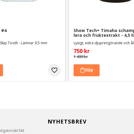
 #4
Show Tech+ Timaha schamp
lera och fruktextrakt - 4,5 l
 Skip Tooth - Lämnar 9,5 mm
Lyxigt, extra djuprengörande och å
750
kr
1 499
kr
NYHETSBREV
igatoriskt fält