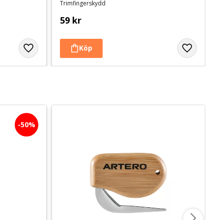
Trimfingerskydd
59
kr
50
%