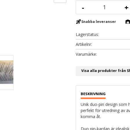
-
+
rocket_launch
warehous
Snabba leveranser
Lagerstatus
Artikelnr
Visa alla produkter från 
Unik duo-pin design som ha
perfekt för utredning av ä
komma åt.
Duo pin-kardan är idealisk