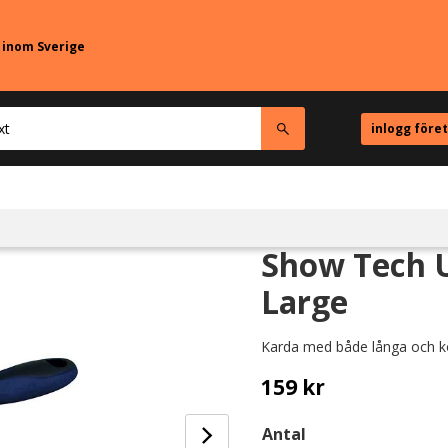
r inom Sverige
inlogg före
Show Tech U
Large
Karda med både långa och ko
159
kr
Antal