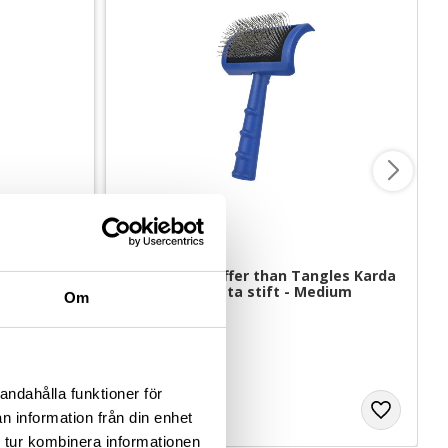
medium
Show Tech Tuffer than Tangles Karda 
med långa fasta stift - Medium
Om
Fast karda, idealisk för tovor som sitter nära huden
För lockiga pälsar
179
kr
andahålla funktioner för
n information från din enhet
 tur kombinera informationen