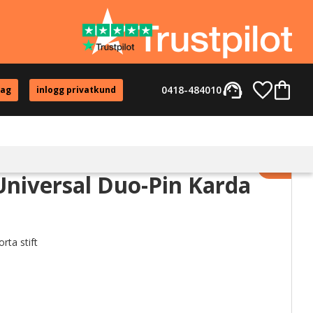
support_agent
Favorite
Kundvag
0418-484010
tag
inlogg privatkund
Lägg til
niversal Duo-Pin Karda
rta stift