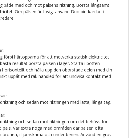
ag både med och mot pälsens riktning. Borsta långsamt
ktricitet. Om pälsen är tovig, använd Duo pin-kardan i
redare.
r:
g förbi hårtopparna för att motverka statisk elektricitet
ästa resultat borsta pälsen i lager. Starta i botten
 horisontellt och hålla upp den oborstade delen med din
iskt uppåt med rak handled för att undvika kontakt med
sar:
gdriktning och sedan mot riktningen med lätta, långa tag.
ar:
ngdriktning och sedan mot riktningen om det behövs för
d päls. Var extra noga med områden där pälsen ofta
m öronen, i ljumskarna och under benen. Använd en grov