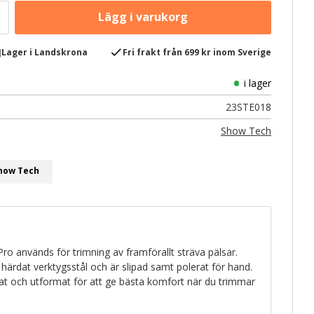
e
check
Lager i Landskrona
Fri frakt från 699 kr inom Sverige
i lager
23STE018
Show Tech
Show Tech
ro används för trimning av framförallt sträva pälsar.
v härdat verktygsstål och är slipad samt polerat för hand.
rat och utformat för att ge bästa komfort när du trimmar