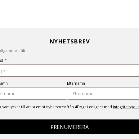
NYHETSBREV
igatoriskt fält
st
*
namn
Efternamn
g samtycker till att ta emot nyhetsbrev från 4Dogs i enlighet med
integritetspoli
PRENUMERERA