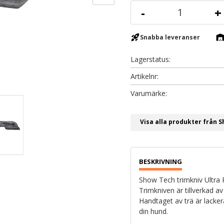
-
+
rocket_launch
warehous
Snabba leveranser
Lagerstatus
Artikelnr
Visa alla produkter från 
Show Tech trimkniv Ultra P
Trimkniven är tillverkad a
Handtaget av trä är lacke
din hund.