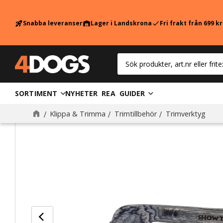
Snabba leveranser
Lager i Landskrona
Fri frakt från 699 k
rocket_launch
warehouse
check
SORTIMENT
NYHETER
REA
GUIDER
Klippa & Trimma
Trimtillbehör
Trimverktyg