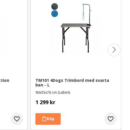
tion 
TM101 4Dogs Trimbord med svarta 
ben - L
90x55x76 cm (LxBxH)
1 299
kr