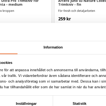
Ultra Pro Trimkniv för 
Artero Juno 03 Nature Collec
nta - medium
Trimkniv - fin
 av kroppen
För finish och detaljarbeten
259
kr
Information
Andra köpte även
cookies
e för att anpassa innehållet och annonserna till användarna, tillh
vår trafik. Vi vidarebefordrar även sådana identifierare och anna
nnons- och analysföretag som vi samarbetar med. Dessa kan i sin
har tillhandahållit eller som de har samlat in när du har använt 
Inställningar
Statistik