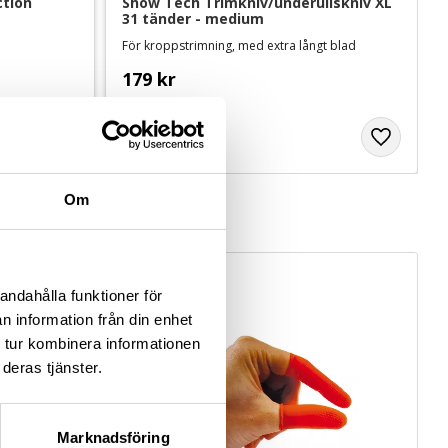
tion 
Show Tech Trimkniv/underullskniv XL 
31 tänder - medium
För kroppstrimning, med extra långt blad
179
kr
Om
andahålla funktioner för
n information från din enhet
 tur kombinera informationen
deras tjänster.
Marknadsföring