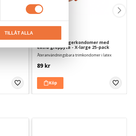
TILLÅT ALLA
 medium 
Show Tech Fingerkondomer med 
extra greppyta - X-large 25-pack
Återanvändningsbara trimkondomer i latex
89
kr