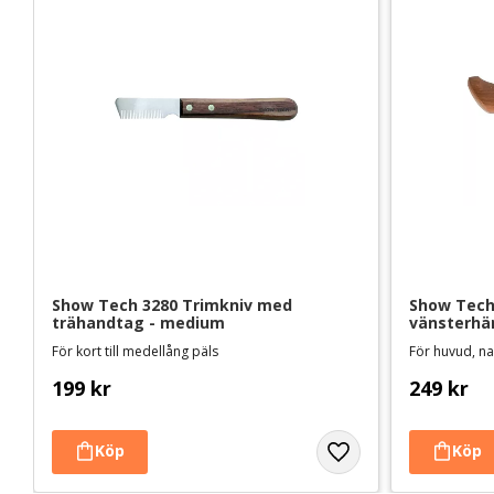
Show Tech 3280 Trimkniv med 
Show Tech 
trähandtag - medium
vänsterhän
För kort till medellång päls
För huvud, na
199
kr
249
kr