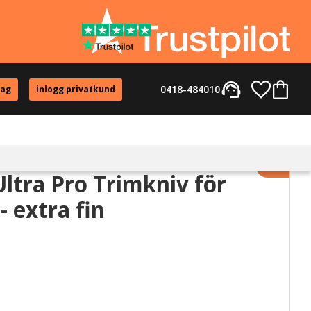
support_agent
Favorite
Kundvag
0418-484010
tag
inlogg privatkund
Lägg til
ltra Pro Trimkniv för
 extra fin