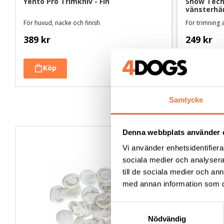
Yento Pro Trimkniv - Fin
Show Tech 
vänsterhä
För huvud, nacke och finish
För trimning
389
kr
249
kr
Samtycke
Denna webbplats använder 
Vi använder enhetsidentifierar
sociala medier och analysera 
till de sociala medier och a
med annan information som du 
S
Nödvändig
a