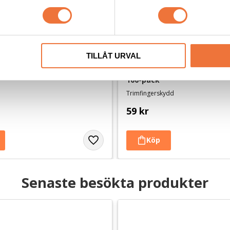
TILLÅT URVAL
 XS Röd
Show Tech Fingerkondomer
100-pack
Trimfingerskydd
59
kr
Senaste besökta produkter