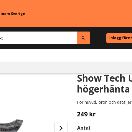
r inom Sverige
inlogg före
Show Tech U
högerhänta -
För huvud, öron och detaljer
249
kr
Antal