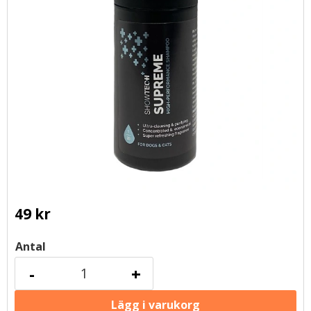
49
kr
Antal
-
+