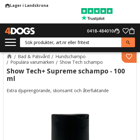
Lager i Landskrona
warehouse
Meny
Favor
0418-484010
support_agent
Kund
Bad & Pälsvård
Hundschampo
Lägg 
Populära varumärken
Show Tech schampo
Show Tech+ Supreme schampo - 100
ml
Extra djuprengörande, skonsamt och återfuktande