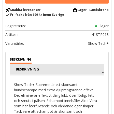
rocket_launch
warehouse
Snabba leveranser
Lager i Landskrona
check
Fri frakt från 699 kr inom Sverige
Lagerstatus
i lager
Artikelnr
41STP018
Show Tech+
BESKRIVNING
Show Tech+ Supreme är ett skonsamt
hundschampo med extra djuprengörande effekt.
Det eliminerar effektivt dålig lukt, överflödigt fett
och smuts i pälsen. Schampot innehåller Aloe Vera
som har återfuktande och vårdande egenskaper.
Tack vare att schampot är skonsamt och