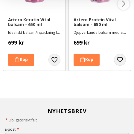
Artero Keratin Vital 
Artero Protein Vital 
balsam - 650 ml
balsam - 650 ml
Idealiskt balsam/inpackning för långa pälsar - ger tyngd
Djupverkande balsam med silkesprotein och havreextrakt
699
kr
699
kr
NYHETSBREV
*
Obligatoriskt fält
E-post
*