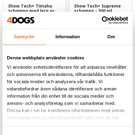
Show Tech+ Timaha 
Show Tech+ Supreme 
schampo med lera och 
schampo - 300 ml
fruktextrakt - 4,5 liter
Lyxigt, extra djuprengörande och återfuktande
Extra djuprengörande, skonsamt och återfuktande
750
kr
89
kr
1 499
kr
Samtycke
Information
Om
Denna webbplats använder cookies
Vi använder enhetsidentifierare för att anpassa innehållet
Andra köpte även
och annonserna till användarna, tillhandahålla funktioner
för sociala medier och analysera vår trafik. Vi
vidarebefordrar även sådana identifierare och annan
information från din enhet till de sociala medier och
annons- och analysföretag som vi samarbetar med.
Dessa kan i sin tur kombinera informationen med annan
information som du har tillhandahållit eller som de har
samlat in när du har använt deras tjänster.
S