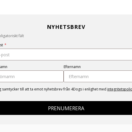
NYHETSBREV
igatoriskt fält
st
*
namn
Efternamn
g samtycker till att ta emot nyhetsbrev från 4Dogs i enlighet med
integritetspoli
PRENUMERERA