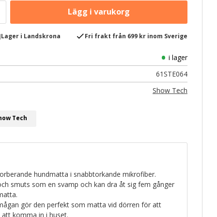
e
check
Lager i Landskrona
Fri frakt från 699 kr inom Sverige
i lager
61STE064
Show Tech
Show Tech
sorberande hundmatta i snabbtorkande mikrofiber.
och smuts som en svamp och kan dra åt sig fem gånger
matta.
ågan gör den perfekt som matta vid dörren för att
 att komma in i huset.