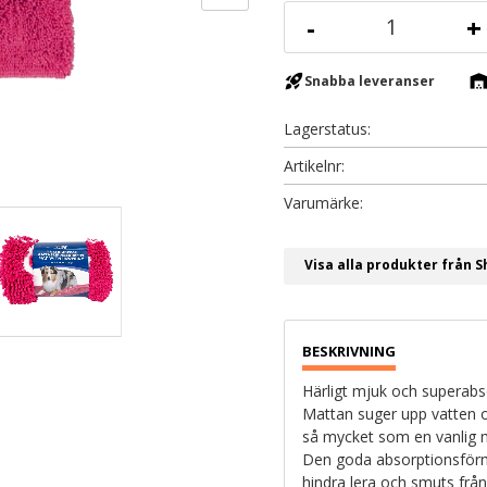
-
+
rocket_launch
warehous
Snabba leveranser
Lagerstatus
Artikelnr
Visa alla produkter från 
Härligt mjuk och superab
Mattan suger upp vatten 
så mycket som en vanlig 
Den goda absorptionsförm
hindra lera och smuts från