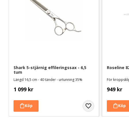
Shark 5-stjärnig effileringssax - 6,5 
Roseline 8
tum
Längd 16,5 cm - 40 tänder - urtunning 35%
För kroppskli
1 099
kr
949
kr