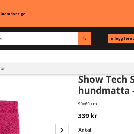
r inom Sverige
inlogg före
hör
Show Tech 
hundmatta -
90x60 cm
339
kr
Antal