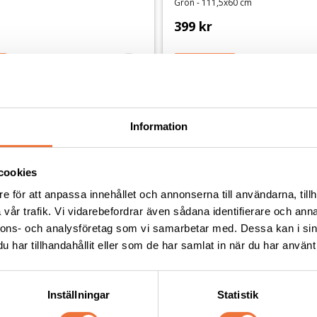
Grön - 111,5x60 cm
399
kr
Andra köpte även
Information
cookies
e för att anpassa innehållet och annonserna till användarna, tillh
vår trafik. Vi vidarebefordrar även sådana identifierare och anna
nnons- och analysföretag som vi samarbetar med. Dessa kan i sin
har tillhandahållit eller som de har samlat in när du har använt 
Inställningar
Statistik