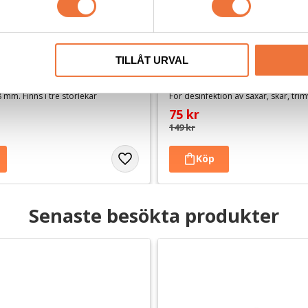
TILLÅT URVAL
ly Brunmelerad - Vita 
Disicide Desinficerande Wip
pack
 mm. Finns i tre storlekar
75
kr
149
kr
Senaste besökta produkter