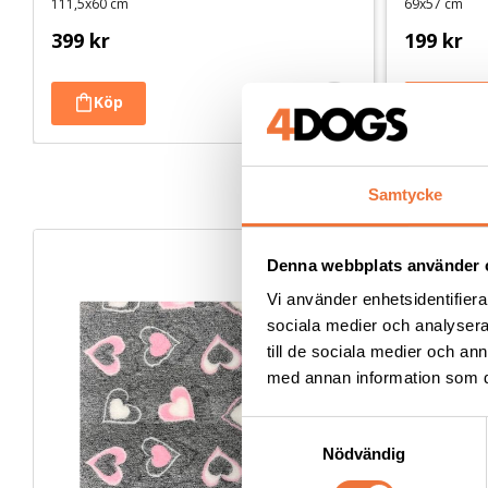
111,5x60 cm
69x57 cm
399
kr
199
kr
Samtycke
Denna webbplats använder 
Vi använder enhetsidentifierar
sociala medier och analysera 
till de sociala medier och a
med annan information som du 
S
Nödvändig
a
m