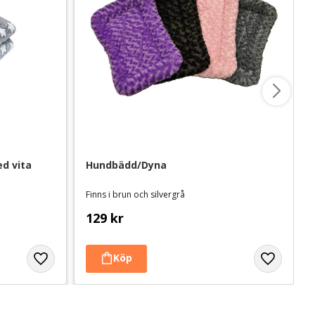
d vita 
Hundbädd/Dyna
Finns i brun och silvergrå
129
kr