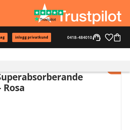
support_agent
Favorite
Kundvag
0418-484010
tag
inlogg privatkund
Lägg til
Superabsorberande
 Rosa