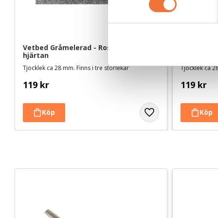
t
y
c
k
Vetbed Gråmelerad - Rosa/vita 
Vetbed Kel
hjärtan
tassar
e
s
Tjocklek ca 28 mm. Finns i tre storlekar
Tjocklek ca 28
v
119
kr
119
kr
a
l