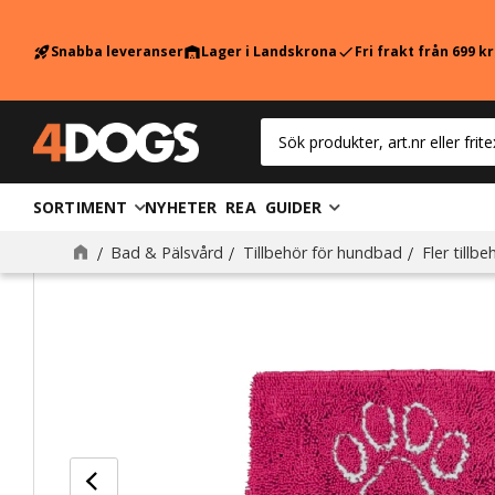
Snabba leveranser
Lager i Landskrona
Fri frakt från 699 k
rocket_launch
warehouse
check
SORTIMENT
NYHETER
REA
GUIDER
Bad & Pälsvård
Tillbehör för hundbad
Fler tillbe