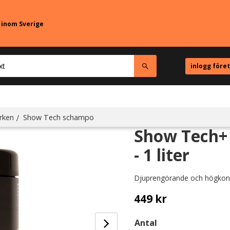
r inom Sverige
inlogg före
rken
Show Tech schampo
Show Tech+ 
- 1 liter
Djuprengörande och högkon
449
kr
Antal