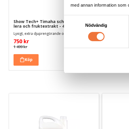
med annan information som du 
S
Show Tech+ Timaha schampo med 
Show Tech
Nödvändig
a
lera och fruktextrakt - 4,5 liter
schampo -
m
Lyxigt, extra djuprengörande och återfuktande
Extra djupren
t
750
kr
119
kr
y
1 499
kr
c
k
e
s
v
a
l