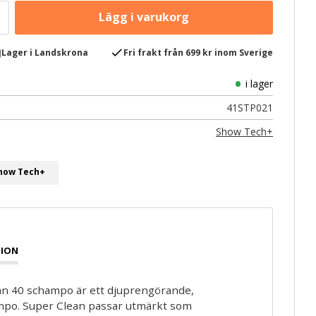
e
check
Lager i Landskrona
Fri frakt från 699 kr inom Sverige
i lager
41STP021
Show Tech+
Show Tech+
ION
n 40 schampo är ett djuprengörande,
po. Super Clean passar utmärkt som