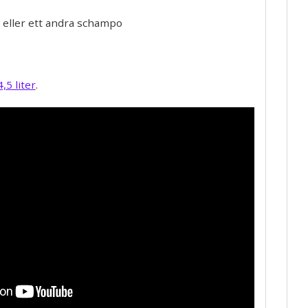
 eller ett andra schampo
4,5 liter
.