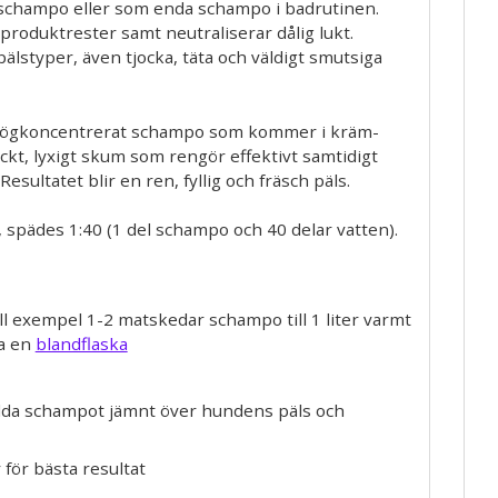
schampo eller som enda schampo i badrutinen.
 produktrester samt neutraliserar dålig lukt.
 pälstyper, även tjocka, täta och väldigt smutsiga
 högkoncentrerat schampo som kommer i kräm-
ockt, lyxigt skum som rengör effektivt samtidigt
esultatet blir en ren, fyllig och fräsch päls.
spädes 1:40 (1 del schampo och 40 delar vatten).
ll exempel 1-2 matskedar schampo till 1 liter varmt
na en
blandflaska
dda schampot jämnt över hundens päls och
 för bästa resultat