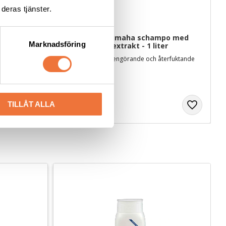
deras tjänster.
 schampo 
Show Tech+ Timaha schampo med 
Marknadsföring
lera och fruktextrakt - 1 liter
rat
Lyxigt, extra djuprengörande och återfuktande
559
kr
TILLÅT ALLA