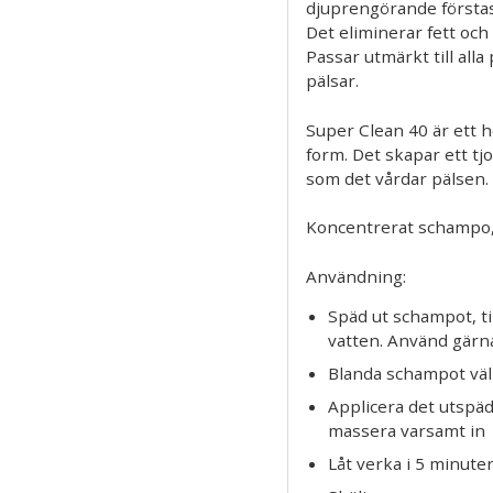
djuprengörande första
Det eliminerar fett och
Passar utmärkt till alla
pälsar.
Super Clean 40 är ett
form. Det skapar ett tj
som det vårdar pälsen. R
Koncentrerat schampo, 
Användning:
Späd ut schampot, ti
vatten. Använd gär
Blanda schampot väl
Applicera det utspä
massera varsamt in
Låt verka i 5 minuter