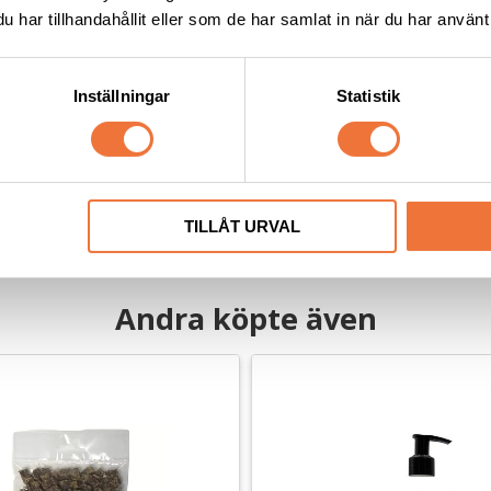
har tillhandahållit eller som de har samlat in när du har använt 
+ Pure Coat Degreasing 
Show Tech+ Super Clean 40
Inställningar
Statistik
 300 ml
- 4,5 liter
görande för feta pälsar
Djuprengörande och högkoncentre
675
kr
1 349
kr
TILLÅT URVAL
Andra köpte även