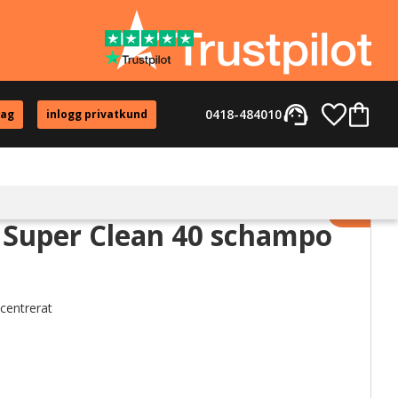
support_agent
Favorite
Kundvag
0418-484010
tag
inlogg privatkund
Lägg til
Super Clean 40 schampo
centrerat