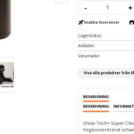
-
+
rocket_launch
warehous
Snabba leveranser
Lagerstatus
Artikelnr
Visa alla produkter från 
BESKRIVNING
INFORMAT
Show Tech+ Super Clea
högkoncentrerat scham