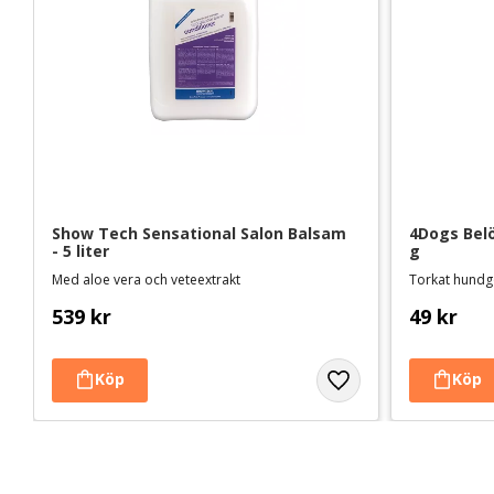
Show Tech Sensational Salon Balsam 
4Dogs Belö
- 5 liter
g
Med aloe vera och veteextrakt
Torkat hundgo
539
kr
49
kr