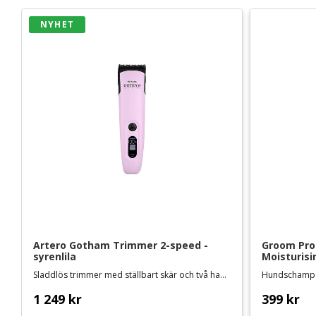
NYHET
Artero Gotham Trimmer 2-speed - 
Groom Prof
syrenlila
Moisturisi
Sladdlös trimmer med ställbart skär och två hastigheter
1 249
kr
399
kr