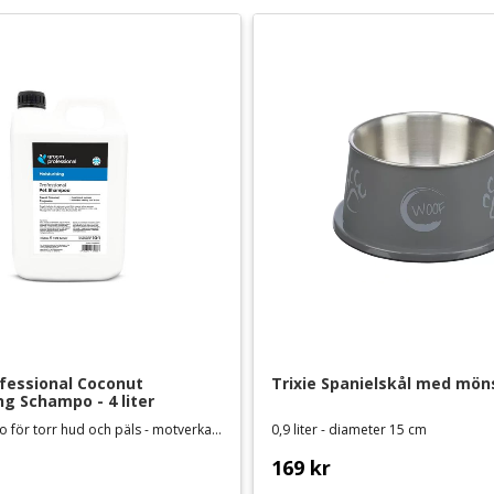
essional Coconut 
Trixie Spanielskål med möns
ng Schampo - 4 liter
Hundschampo för torr hud och päls - motverkar mjäll
0,9 liter - diameter 15 cm
169
kr