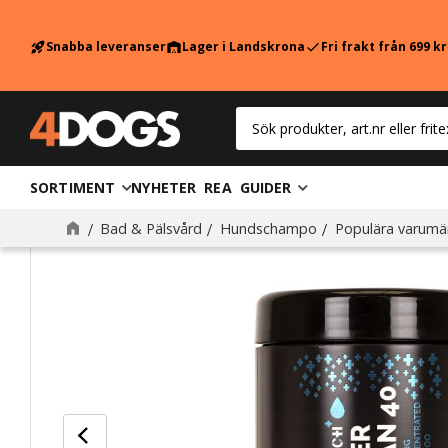
Snabba leveranser
Lager i Landskrona
Fri frakt från 699 k
rocket_launch
warehouse
check
SORTIMENT
NYHETER
REA
GUIDER
Bad & Pälsvård
Hundschampo
Populära varumä