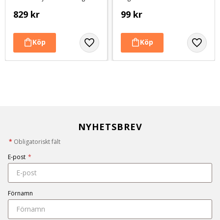
829
kr
99
kr
NYHETSBREV
*
Obligatoriskt fält
E-post
*
Förnamn