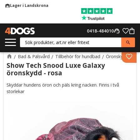
Lager i Landskrona
warehouse
Meny
Favor
0418-484010
support_agent
Kund
Bad & Pälsvård
Tillbehör för hundbad
Öronskydd
Lägg 
Show Tech Snood Luxe Galaxy
öronskydd - rosa
Skyddar hundens öron och päls kring nacken. Finns i två
storlekar