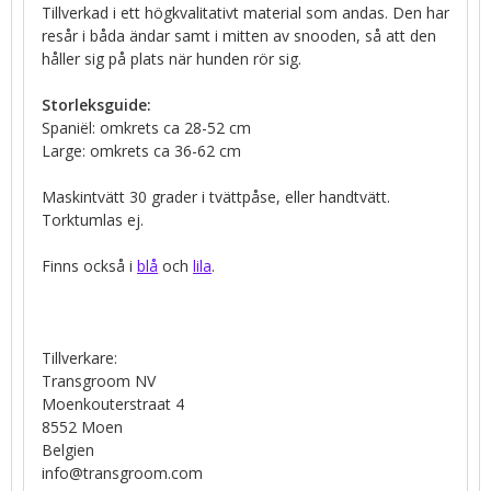
Tillverkad i ett högkvalitativt material som andas. Den har
resår i båda ändar samt i mitten av snooden, så att den
håller sig på plats när hunden rör sig.
Storleksguide:
Spaniël: omkrets ca 28-52 cm
Large: omkrets ca 36-62 cm
Maskintvätt 30 grader i tvättpåse, eller handtvätt.
Torktumlas ej.
Finns också i
blå
och
lila
.
Tillverkare:
Transgroom NV
Moenkouterstraat 4
8552 Moen
Belgien
info@transgroom.com