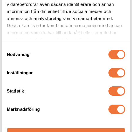
vidarebefordrar även sådana identifierare och annan
information från din enhet till de sociala medier och
annons- och analysföretag som vi samarbetar med.
Dessa kan i sin tur kombinera informationen med annan
information som du har tillhandahållit eller som de har
Andra köpte även
samlat in när du har använt deras tjänster.
S
Nödvändig
a
m
t
Inställningar
y
c
k
Statistik
e
s
Marknadsföring
Chris Christensen 
Dogman bajspåsar 
v
Spectrum One Coarse 
med knythandtag 50-
a
& Rough Coat balsam - 
pack - Blå
Bevarar textur, volym och fyllighet
22,5 x 28 cm
473 ml
l