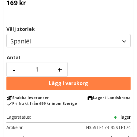
169
kr
Välj storlek
Antal
-
+
rocket_launch
warehouse
Snabba leveranser
Lager i Landskrona
check
Fri frakt från 699 kr inom Sverige
Lagerstatus
i lager
Artikelnr
H35STE17R-35STE174