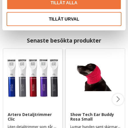
279
kr
29
kr
TILLÅT ALLA
TILLÅT URVAL
Senaste besökta produkter
Artero Detaljtrimmer 
Show Tech Ear Buddy 
Clic
Rosa Small
Liten detaljtrimmer som går att använda både med och utan sladd
Lugnar hunden samt skärmar av höga ljud