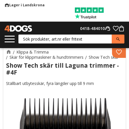
Lager i Landskrona
warehouse
Meny
Favor
0418-484010
support_agent
Kund
Klippa & Trimma
Lägg 
Skär för klippmaskiner & hundtrimmers
Show Tech skär
Show Tech skär till Laguna trimmer -
#4F
Ställbart utbytesskär, fyra längder upp till 9 mm