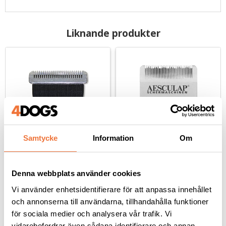
Liknande produkter
Samtycke
Information
Om
Utbytesskär #40 till 
Skär Aesculap Exacta
Andis Multitrim
Denna webbplats använder cookies
Lämnar 0,25 mm
Specialskär till Aesculap Exacta
Vi använder enhetsidentifierare för att anpassa innehållet
189
kr
399
kr
och annonserna till användarna, tillhandahålla funktioner
för sociala medier och analysera vår trafik. Vi
vidarebefordrar även sådana identifierare och annan