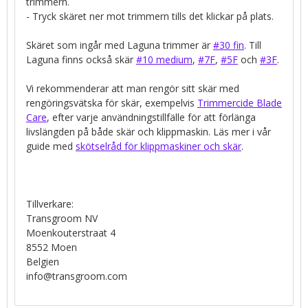
trimmern.
- Tryck skäret ner mot trimmern tills det klickar på plats.
Skäret som ingår med Laguna trimmer är
#30 fin
. Till
Laguna finns också skär
#10 medium
,
#7F
,
#5F
och
#3F
.
Vi rekommenderar att man rengör sitt skär med
rengöringsvätska för skär, exempelvis
Trimmercide Blade
Care
, efter varje användningstillfälle för att förlänga
livslängden på både skär och klippmaskin. Läs mer i vår
guide med
skötselråd för klippmaskiner och skär
.
Tillverkare:
Transgroom NV
Moenkouterstraat 4
8552 Moen
Belgien
info@transgroom.com