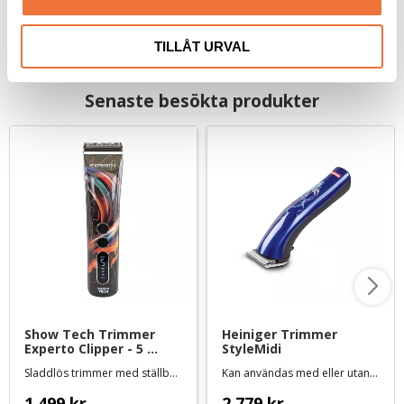
TILLÅT URVAL
Senaste besökta produkter
Show Tech Trimmer 
Heiniger Trimmer 
Experto Clipper - 5 
StyleMidi
hastigheter
Sladdlös trimmer med ställbart skär
Kan användas med eller utan sladd
1 499
kr
2 779
kr