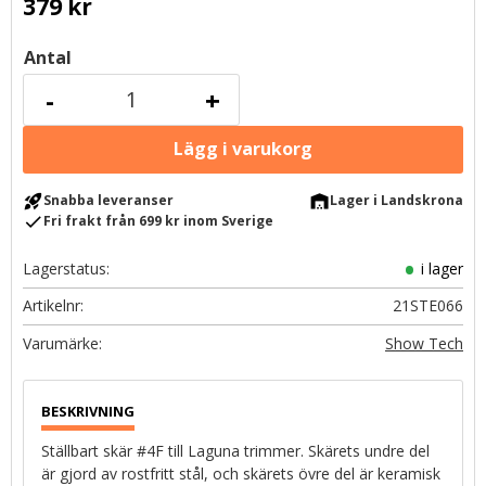
379
kr
Antal
-
+
rocket_launch
warehouse
Snabba leveranser
Lager i Landskrona
check
Fri frakt från 699 kr inom Sverige
Lagerstatus
i lager
Artikelnr
21STE066
Show Tech
Ställbart skär #4F till Laguna trimmer. Skärets undre del
är gjord av rostfritt stål, och skärets övre del är keramisk