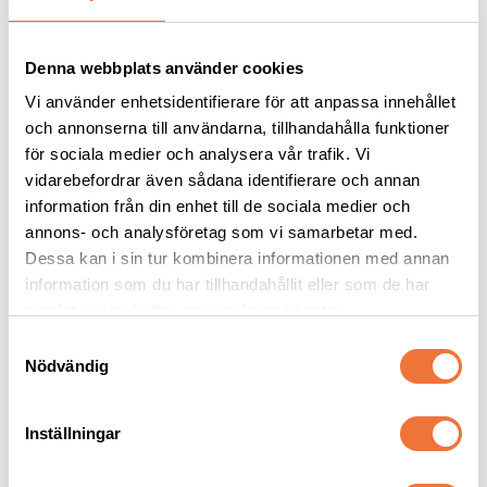
Denna webbplats använder cookies
Vi använder enhetsidentifierare för att anpassa innehållet
och annonserna till användarna, tillhandahålla funktioner
för sociala medier och analysera vår trafik. Vi
vidarebefordrar även sådana identifierare och annan
information från din enhet till de sociala medier och
annons- och analysföretag som vi samarbetar med.
Trimmercide Blade 
Dogman bajspåsar 
Dessa kan i sin tur kombinera informationen med annan
Care Rengöringsvätska 
med knythandtag 50-
information som du har tillhandahållit eller som de har
- burk 500 ml
pack - Rosa
Rengör, smörjer och rostskyddar skären. Mild lukt och svensktillverkad
22,5 x 28 cm
samlat in när du har använt deras tjänster.
169
kr
29
kr
S
Nödvändig
a
m
t
Inställningar
y
c
Senaste besökta produkter