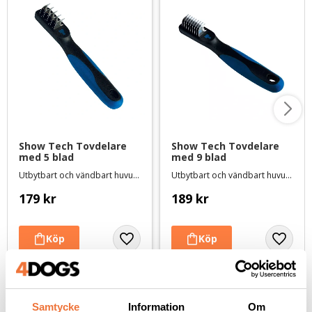
Show Tech Tovdelare 
Show Tech Tovdelare 
med 5 blad
med 9 blad
Utbytbart och vändbart huvud - fungerar både för höger- och vänsterhänta
Utbytbart och vändbart huvud - fungerar både för höger- och vänsterhänta
179
kr
189
kr
Andra köpte även
Samtycke
Information
Om