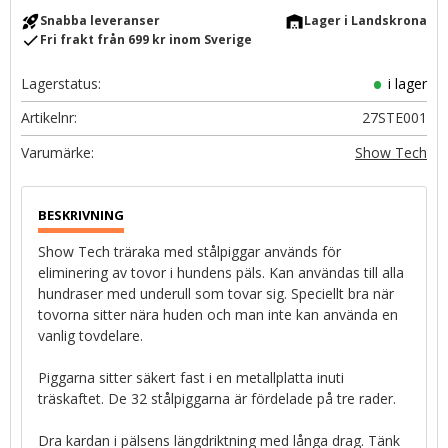
rocket_launch
warehouse
Snabba leveranser
Lager i Landskrona
check
Fri frakt från 699 kr inom Sverige
Lagerstatus
i lager
Artikelnr
27STE001
Show Tech
Show Tech träraka med stålpiggar används för
eliminering av tovor i hundens päls. Kan användas till alla
hundraser med underull som tovar sig. Speciellt bra när
tovorna sitter nära huden och man inte kan använda en
vanlig tovdelare.
Piggarna sitter säkert fast i en metallplatta inuti
träskaftet. De 32 stålpiggarna är fördelade på tre rader.
Dra kardan i pälsens längdriktning med långa drag. Tänk