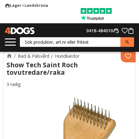
Lager i Landskrona
warehouse
Meny
Favor
0418-484010
support_agent
Kund
Bad & Pälsvård
Hundkardor
Lägg 
Show Tech Saint Roch
tovutredare/raka
3-radig