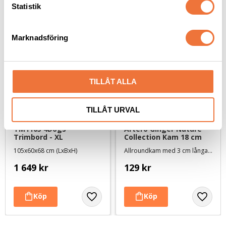
k
Statistik
e
s
Marknadsföring
v
a
l
TILLÅT ALLA
TILLÅT URVAL
TM1105 4Dogs 
Artero Ginger Nature 
Trimbord - XL
Collection Kam 18 cm
105x60x68 cm (LxBxH)
Allroundkam med 3 cm långa tänder, hälften glesa och hälften täta
1 649
kr
129
kr