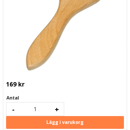
169
kr
Antal
-
+