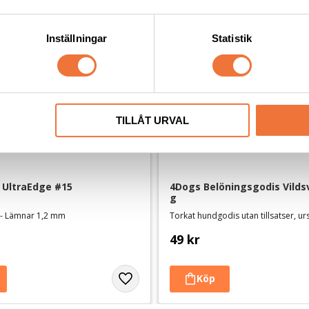
Inställningar
Statistik
TILLÅT URVAL
 UltraEdge #15
4Dogs Belöningsgodis Vildsv
g
 - Lämnar 1,2 mm
Torkat hundgodis utan tillsatser, u
49
kr