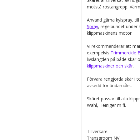
Skäret är tillverkat av hö
motstå rostangrepp. Värme-
Använd gärna kylspray, ti
Spray
, regelbundet under k
klippmaskinens motor.
Vi rekommenderar att man 
exempelvis
Trimmercide B
livslängden på både skär 
klippmaskiner och skär
.
Förvara rengjorda skär i to
avsedd för ändamålet.
Skäret passar till alla kl
Wahl, Heiniger m fl.
Tillverkare:
Transgroom NV