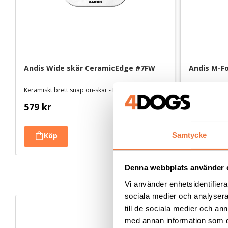
Andis Wide skär CeramicEdge #7FW
Andis M-F
Keramiskt brett snap on-skär - Lämnar 3,2 mm
579
kr
695
kr
Samtycke
Denna webbplats använder 
Vi använder enhetsidentifierar
sociala medier och analysera 
till de sociala medier och a
med annan information som du 