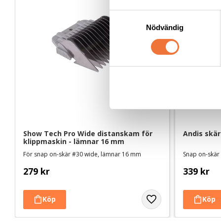
S
Nödvändig
a
m
t
y
c
k
e
s
v
Show Tech Pro Wide distanskam för 
Andis skär
a
klippmaskin - lämnar 16 mm
l
För snap on-skär #30 wide, lämnar 16 mm
Snap on-skär
279
kr
339
kr