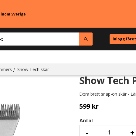
r inom Sverige
inlogg före
immers
Show Tech skär
Show Tech 
Extra brett snap-on skär - 
599
kr
Antal
-
+