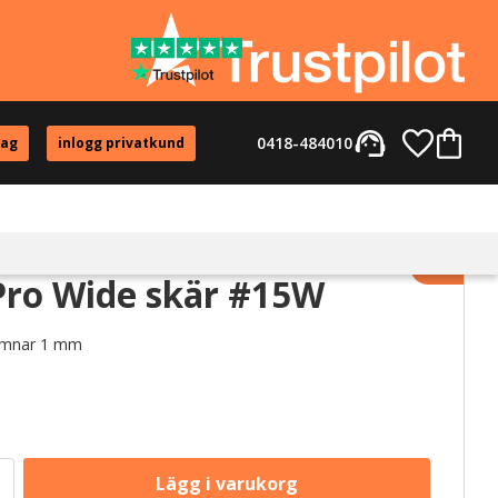
support_agent
Favorite
Kundvag
0418-484010
tag
inlogg privatkund
Lägg til
Pro Wide skär #15W
Lämnar 1 mm