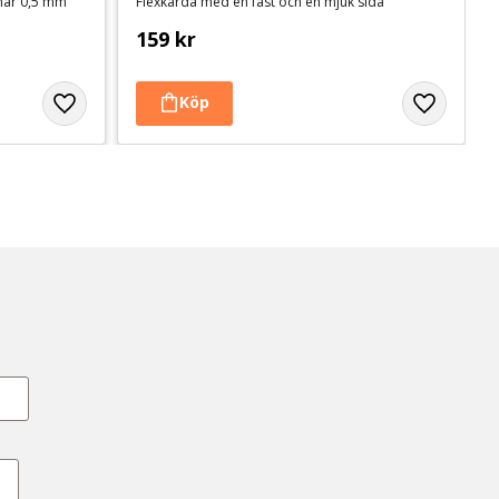
mnar 0,5 mm
Flexkarda med en fast och en mjuk sida
159
kr