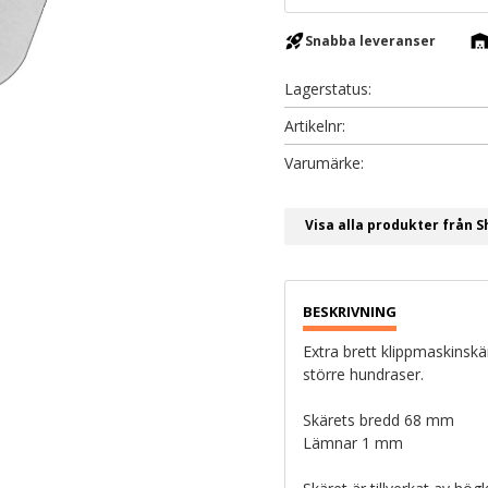
rocket_launch
warehous
Snabba leveranser
Lagerstatus
Artikelnr
Visa alla produkter från 
Extra brett klippmaskinskä
större hundraser.
Skärets bredd 68 mm
Lämnar 1 mm