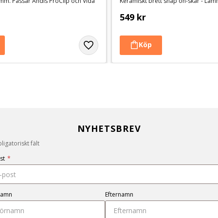
mm. Passar Andis ProClip och Vida
Keramiskt brett snap on-skär - Lä
549
kr
NYHETSBREV
igatoriskt fält
st
*
namn
Efternamn