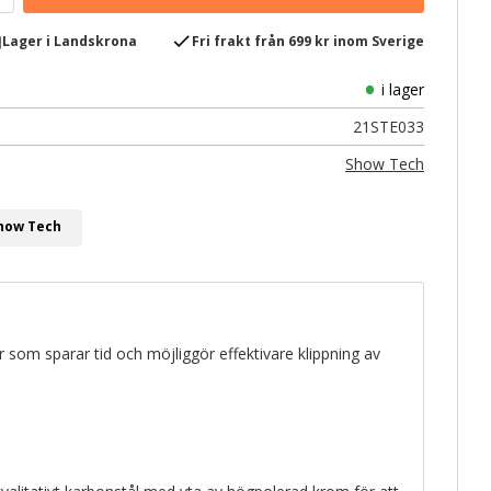
e
check
Lager i Landskrona
Fri frakt från 699 kr inom Sverige
i lager
21STE033
Show Tech
Show Tech
r som sparar tid och möjliggör effektivare klippning av