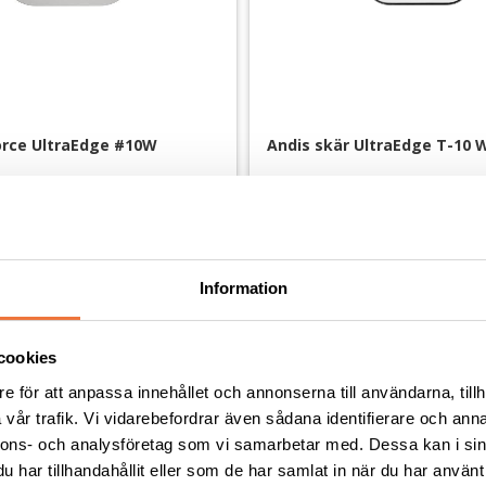
orce UltraEdge #10W
Andis skär UltraEdge T-10 
Snap on-skär - Lämnar 1,5 mm. M-Force håller sig svalare och ger längre klipptid
Extra brett snap on-skär - Lämnar 
559
kr
Information
cookies
Andra köpte även
e för att anpassa innehållet och annonserna till användarna, tillh
vår trafik. Vi vidarebefordrar även sådana identifierare och anna
nnons- och analysföretag som vi samarbetar med. Dessa kan i sin
har tillhandahållit eller som de har samlat in när du har använt 