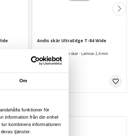
Wide
Andis skär UltraEdge T-84 Wide
1,5 mm
Extra brett snap on-skär - Lämnar 2,4 mm
499
kr
Om
andahålla funktioner för
n information från din enhet
 tur kombinera informationen
deras tjänster.