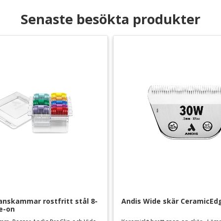
Senaste besökta produkter
anskammar rostfritt stål 8-
Andis Wide skär CeramicE
de-on