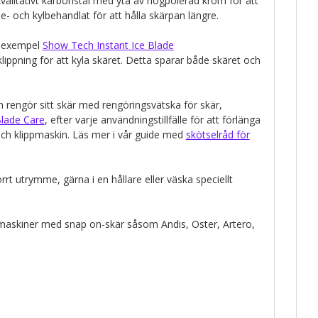
gkvalitativt karbonstål med yta av högpolerad krom för att
 och kylbehandlat för att hålla skärpan längre.
ll exempel
Show Tech Instant Ice Blade
lippning för att kyla skäret. Detta sparar både skäret och
rengör sitt skär med rengöringsvätska för skär,
lade Care
, efter varje användningstillfälle för att förlänga
och klippmaskin. Läs mer i vår guide med
skötselråd för
rrt utrymme, gärna i en hållare eller väska speciellt
ippmaskiner med snap on-skär såsom Andis, Oster, Artero,