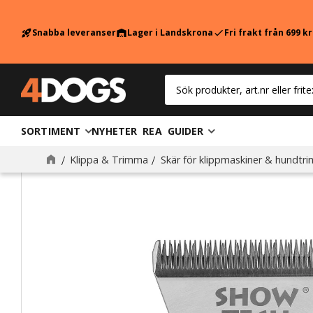
Snabba leveranser
Lager i Landskrona
Fri frakt från 699 k
rocket_launch
warehouse
check
SORTIMENT
NYHETER
REA
GUIDER
Klippa & Trimma
Skär för klippmaskiner & hundtr