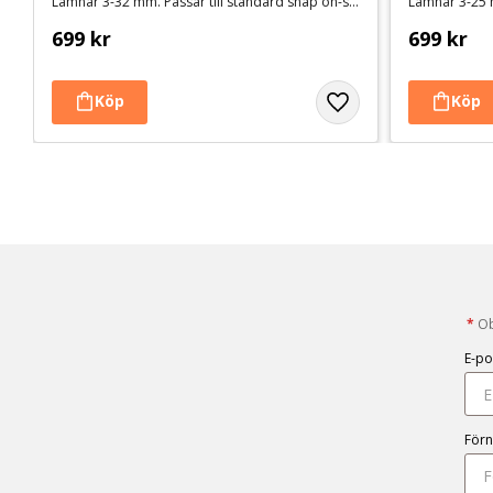
Lämnar 3-32 mm. Passar till standard snap on-skär #30, #15 och #10
Lämnar 3-25 
699
kr
699
kr
*
Obl
E-po
För