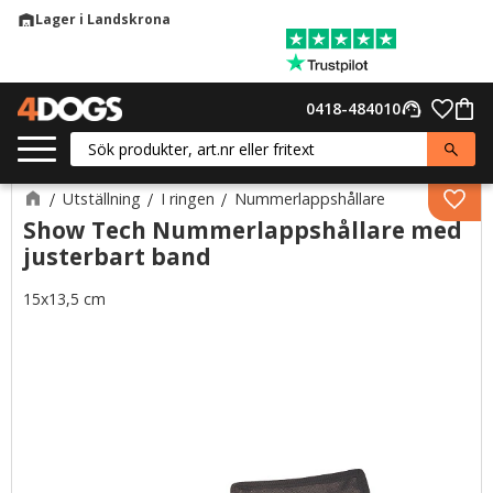
Lager i Landskrona
warehouse
Meny
Favor
0418-484010
support_agent
Kund
Utställning
I ringen
Nummerlappshållare
Lägg 
Show Tech Nummerlappshållare med
justerbart band
15x13,5 cm