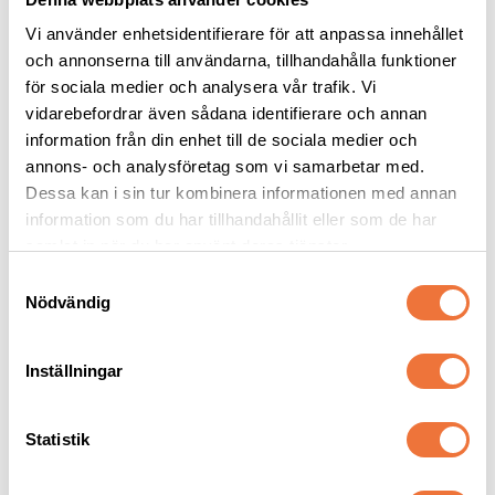
Vi använder enhetsidentifierare för att anpassa innehållet
och annonserna till användarna, tillhandahålla funktioner
för sociala medier och analysera vår trafik. Vi
vidarebefordrar även sådana identifierare och annan
Show Tech Silk 
4Dogs Belöningsgodis 
utställningskoppel 
Fasan ca 100 g
information från din enhet till de sociala medier och
med halsögla - vit
0,3x100 cm
Torkat hundgodis utan tillsatser, ursprung EU
annons- och analysföretag som vi samarbetar med.
Dessa kan i sin tur kombinera informationen med annan
99
kr
49
kr
information som du har tillhandahållit eller som de har
samlat in när du har använt deras tjänster.
S
Nödvändig
a
m
Senaste besökta produkter
t
Inställningar
y
c
k
Statistik
e
s