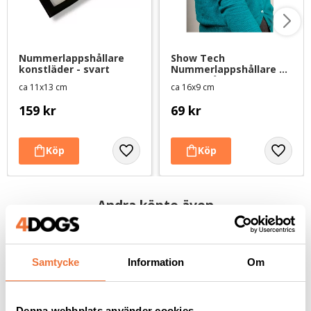
Nummerlappshållare 
Show Tech 
konstläder - svart
Nummerlappshållare 
med resår
ca 11x13 cm
ca 16x9 cm
159
kr
69
kr
Andra köpte även
Samtycke
Information
Om
Denna webbplats använder cookies