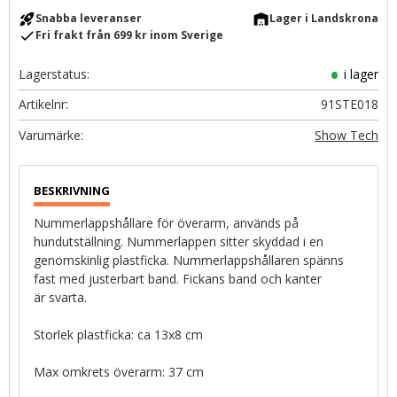
rocket_launch
warehouse
Snabba leveranser
Lager i Landskrona
check
Fri frakt från 699 kr inom Sverige
Lagerstatus
i lager
Artikelnr
91STE018
Show Tech
Nummerlappshållare för överarm, används på
hundutställning. Nummerlappen sitter skyddad i en
genomskinlig plastficka. Nummerlappshållaren spänns
fast med justerbart band. Fickans band och kanter
är svarta.
Storlek plastficka: ca 13x8 cm
Max omkrets överarm: 37 cm