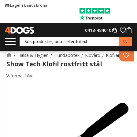
Lager i Landskrona
warehouse
Meny
Favor
0418-484010
support_agent
Kund
Hälsa & Hygien
Hundapotek
Klovård
Klofilar
Lägg 
Show Tech Klofil rostfritt stål
V-format blad