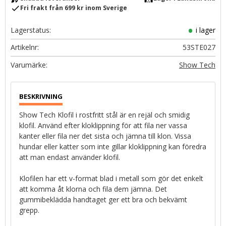
check
Fri frakt från 699 kr inom Sverige
Lagerstatus
i lager
Artikelnr
53STE027
Show Tech
Show Tech Klofil i rostfritt stål är en rejäl och smidig
klofil. Använd efter kloklippning för att fila ner vassa
kanter eller fila ner det sista och jämna till klon. Vissa
hundar eller katter som inte gillar kloklippning kan föredra
att man endast använder klofil.
Klofilen har ett v-format blad i metall som gör det enkelt
att komma åt klorna och fila dem jämna. Det
gummibeklädda handtaget ger ett bra och bekvämt
grepp.