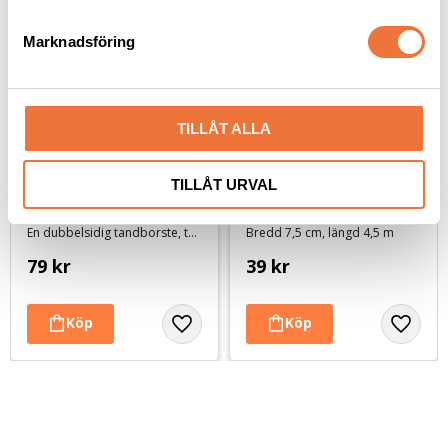
e
s
Marknadsföring
v
a
l
TILLÅT ALLA
TILLÅT URVAL
Trixie Tandvårdsset 
Show Tech Elastiskt 
för hund
självhäftande bandage 
- lila med glitter
En dubbelsidig tandborste, två fingertandborstar och tandkräm med mintsmak
Bredd 7,5 cm, längd 4,5 m
79
kr
39
kr