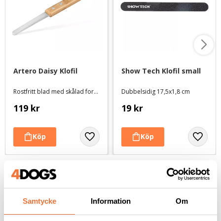
Artero Daisy Klofil
Show Tech Klofil small
Rostfritt blad med skålad form
Dubbelsidig 17,5x1,8 cm
119
kr
19
kr
Andra köpte även
Samtycke
Information
Om