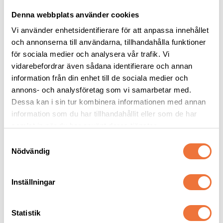
Denna webbplats använder cookies
Vi använder enhetsidentifierare för att anpassa innehållet
och annonserna till användarna, tillhandahålla funktioner
för sociala medier och analysera vår trafik. Vi
vidarebefordrar även sådana identifierare och annan
information från din enhet till de sociala medier och
Vetbed stuvbitar
Show Tech 
annons- och analysföretag som vi samarbetar med.
Säkerhetstandskrapa
Dessa kan i sin tur kombinera informationen med annan
Tjocklek ca 28 mm. Finns i tre storlekar
Endast vass på undersidan
information som du har tillhandahållit eller som de har
39
kr
99
kr
samlat in när du har använt deras tjänster.
S
Nödvändig
a
m
t
Inställningar
Senaste besökta produkter
y
c
k
Statistik