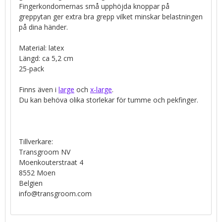
Fingerkondomernas små upphöjda knoppar på
greppytan ger extra bra grepp vilket minskar belastningen
på dina händer.
Material: latex
Längd: ca 5,2 cm
25-pack
Finns även i
large
och
x-large
.
Du kan behöva olika storlekar för tumme och pekfinger.
Tillverkare:
Transgroom NV
Moenkouterstraat 4
8552 Moen
Belgien
info@transgroom.com