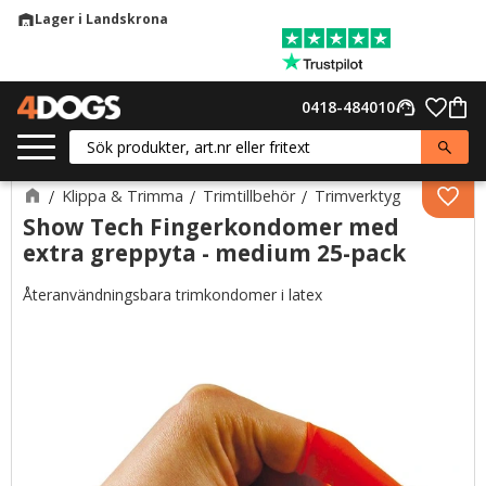
Lager i Landskrona
warehouse
Meny
Favor
0418-484010
support_agent
Kund
Klippa & Trimma
Trimtillbehör
Trimverktyg
Lägg 
Show Tech Fingerkondomer med
extra greppyta - medium 25-pack
Återanvändningsbara trimkondomer i latex