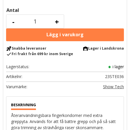
Antal
-
+
rocket_launch
warehouse
Snabba leveranser
Lager i Landskrona
check
Fri frakt från 699 kr inom Sverige
Lagerstatus
i lager
Artikelnr
23STE036
Show Tech
Återanvändningsbara fingerkondomer med extra
greppyta. Används för att få bättre grepp och på så sätt
göra trimning av strävhåriga raser skonsammare.