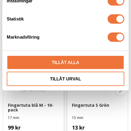
Inställningar
y
c
k
Statistik
e
Senaste besökta produkter
s
Marknadsföring
v
a
l
TILLÅT ALLA
TILLÅT URVAL
Fingertuta blå M - 10-
Fingertuta S Grön
pack
17 mm
15 mm
99
kr
13
kr