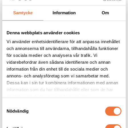
Samtycke
Information
Om
Andra köpte även
Denna webbplats använder cookies
Vi använder enhetsidentifierare för att anpassa innehållet
och annonserna till användarna, tillhandahålla funktioner
för sociala medier och analysera vår trafik. Vi
vidarebefordrar även sådana identifierare och annan
information från din enhet till de sociala medier och
annons- och analysföretag som vi samarbetar med.
Dessa kan i sin tur kombinera informationen med annan
information som du har tillhandahållit eller som de har
Show Tech Trimkniv 
4Dogs Belöningsgodis 
samlat in när du har använt deras tjänster.
svart - fin
Fasan ca 100 g
S
För huvud, öron och detaljarbete
Torkat hundgodis utan tillsatser, ursprung EU
Nödvändig
a
99
kr
49
kr
m
t