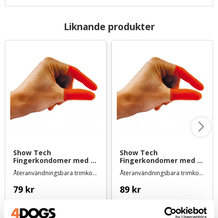
Liknande produkter
Show Tech 
Show Tech 
Fingerkondomer med 
Fingerkondomer med 
extra greppyta - large 
extra greppyta - X-
Återanvändningsbara trimkondomer i latex
Återanvändningsbara trimkondomer i latex
25-pack
large 25-pack
79
kr
89
kr