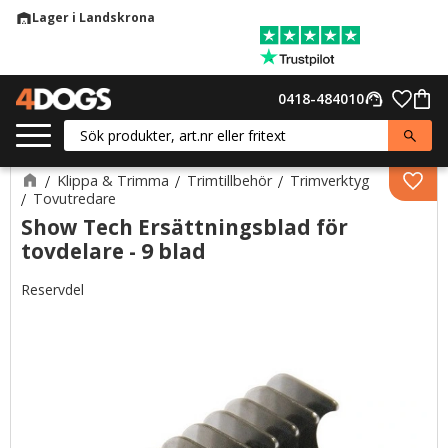
Lager i Landskrona
warehouse
Meny
Favor
0418-484010
support_agent
Kund
Klippa & Trimma
Trimtillbehör
Trimverktyg
Lägg 
Tovutredare
Show Tech Ersättningsblad för
tovdelare - 9 blad
Reservdel