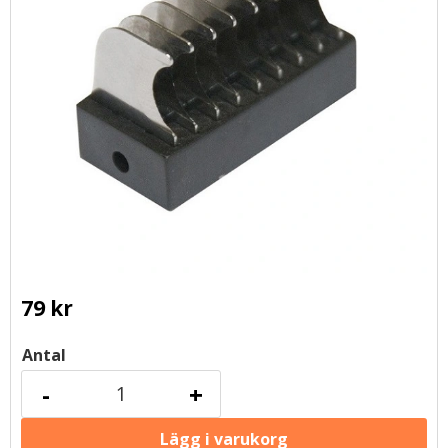
79
kr
Antal
-
+