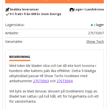
rocket_launch
warehouse
Snabba leveranser
Lager i Landskrona
check
Fri frakt från 699 kr inom Sverige
Lagerstatus
i lager
Artikelnr
27STE007
Show Tech
Med tiden blir bladen slöa och tar då inte bort tovorna i
hundens eller kattens päls lika effektivt. Detta 9-bladiga
utbytesblad passar till Show Techs tovdelare med
artikelnummer
27STE003
och
27STE004
.
Vid byte av blad skruvas skruven på tovdelarens topp av.
Bladet kan sättas i på två håll, ett för högerhänta och ett
för vänsterhänta.