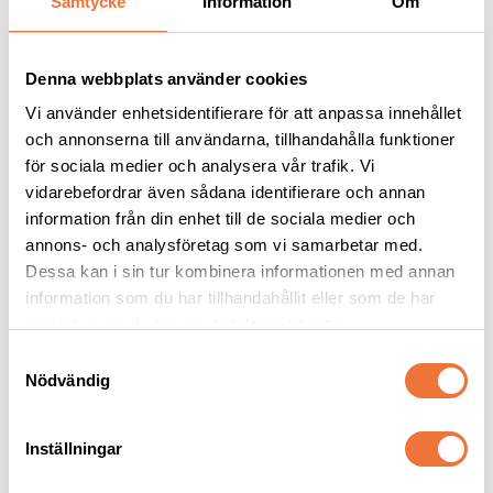
Samtycke
Information
Om
Denna webbplats använder cookies
Vi använder enhetsidentifierare för att anpassa innehållet
och annonserna till användarna, tillhandahålla funktioner
för sociala medier och analysera vår trafik. Vi
vidarebefordrar även sådana identifierare och annan
information från din enhet till de sociala medier och
annons- och analysföretag som vi samarbetar med.
Dessa kan i sin tur kombinera informationen med annan
Artero 
Show Tech Universal 
utställningskoppel 
Duo-Pin Karda Medium
information som du har tillhandahållit eller som de har
med halsögla - svart
Längd 120 cm
Karda med både långa och korta stift
samlat in när du har använt deras tjänster.
99
kr
139
kr
S
Nödvändig
a
m
t
Inställningar
y
c