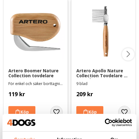
Artero Boomer Nature 
Artero Apollo Nature 
Collection tovdelare
Collection Tovdelare 
med långa blad
För enkel och säker borttagning av tovor
9 blad
119
kr
209
kr
Andra köpte även