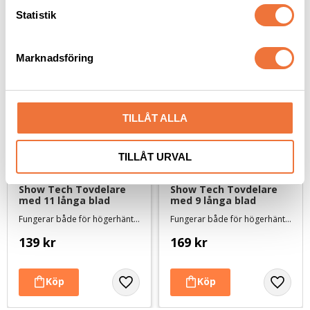
Senaste besökta produkter
k
Statistik
e
s
Marknadsföring
v
a
l
TILLÅT ALLA
TILLÅT URVAL
Show Tech Tovdelare 
Show Tech Tovdelare 
med 11 långa blad
med 9 långa blad
Fungerar både för högerhänta och vänsterhänta
Fungerar både för högerhänta och vänsterhänta
139
kr
169
kr