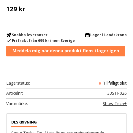
129
kr
rocket_launch
warehouse
Snabba leveranser
Lager i Landskrona
check
Fri frakt från 699 kr inom Sverige
Lagerstatus
Artikelnr
33STP026
Show Tech+
Show Tech+ Dry Mate är en superabsorberande