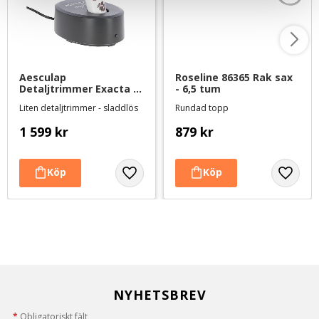
Aesculap 
Roseline 86365 Rak sax 
Detaljtrimmer Exacta - 
- 6,5 tum
med litiumbatteri
Liten detaljtrimmer - sladdlös
Rundad topp
1 599
kr
879
kr
NYHETSBREV
*
Obligatoriskt fält