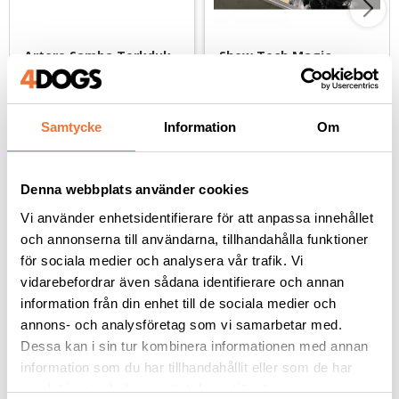
Artero Samba Torkduk 
Show Tech Magic 
svart medium - 
Towel - 
superabsorberande
Superabsorberande 
85x33 cm. Innehåller joniserat kol för att motverka dålig lukt
66x43 cm, tjocklek 2 mm
handduk
129
kr
89
kr
Samtycke
Information
Om
Denna webbplats använder cookies
Vi använder enhetsidentifierare för att anpassa innehållet
och annonserna till användarna, tillhandahålla funktioner
Andra köpte även
för sociala medier och analysera vår trafik. Vi
vidarebefordrar även sådana identifierare och annan
information från din enhet till de sociala medier och
annons- och analysföretag som vi samarbetar med.
Dessa kan i sin tur kombinera informationen med annan
information som du har tillhandahållit eller som de har
samlat in när du har använt deras tjänster.