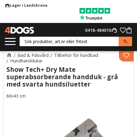
Lager i Landskrona
warehouse
Meny
Favor
0418-484010
support_agent
Kund
Bad & Pälsvård
Tillbehör för hundbad
Lägg 
Hundhanddukar
Show Tech+ Dry Mate
superabsorberande handduk - grå
med svarta hundsiluetter
66x43 cm