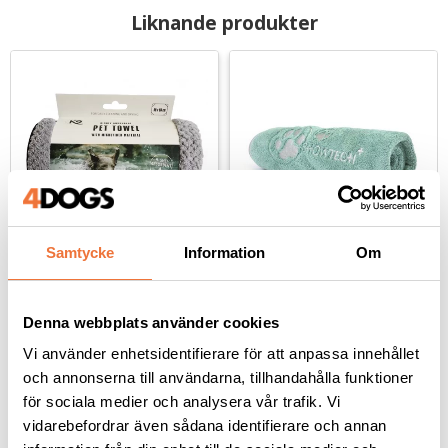
Liknande produkter
Samtycke
Information
Om
K9 Pet Towel 
Show Tech+ Coral 
superabsorberande 
Fleece handduk - grön 
microfiberhandduk
med tassbrodyr
Denna webbplats använder cookies
90x60 cm
56x90 cm
Vi använder enhetsidentifierare för att anpassa innehållet
169
kr
149
kr
och annonserna till användarna, tillhandahålla funktioner
för sociala medier och analysera vår trafik. Vi
vidarebefordrar även sådana identifierare och annan