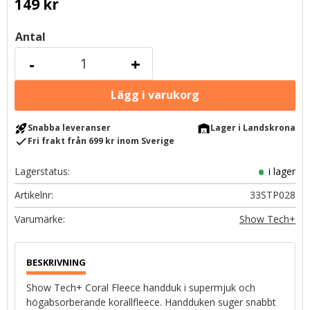
149
kr
Antal
-
+
rocket_launch
warehouse
Snabba leveranser
Lager i Landskrona
check
Fri frakt från 699 kr inom Sverige
Lagerstatus
i lager
Artikelnr
33STP028
Show Tech+
Show Tech+ Coral Fleece handduk i supermjuk och
högabsorberande korallfleece. Handduken suger snabbt