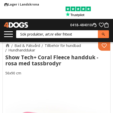
Lager i Landskrona
warehouse
Meny
Favor
0418-484010
support_agent
Kund
Bad & Pälsvård
Tillbehör för hundbad
Lägg 
Hundhanddukar
Show Tech+ Coral Fleece handduk -
rosa med tassbrodyr
56x90 cm