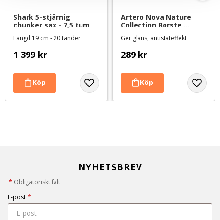
Shark 5-stjärnig 
Artero Nova Nature 
chunker sax - 7,5 tum
Collection Borste 
koppar/vildsvinsborst
Längd 19 cm - 20 tänder
Ger glans, antistateffekt
1 399
kr
289
kr
NYHETSBREV
*
Obligatoriskt fält
E-post
*