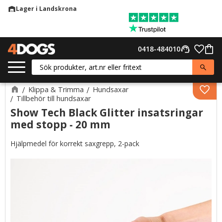
Lager i Landskrona
warehouse
Meny
Favor
0418-484010
support_agent
Kund
Klippa & Trimma
Hundsaxar
Lägg 
Tillbehör till hundsaxar
Show Tech Black Glitter insatsringar
med stopp - 20 mm
Hjälpmedel för korrekt saxgrepp, 2-pack