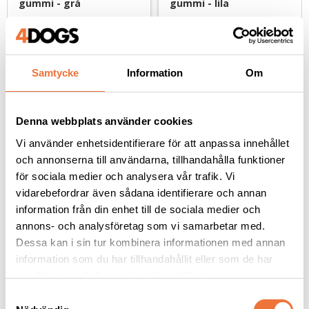
gummi - grå
gummi - lila
Finns för tumme och ringfinger
Finns för tumme och ringfinger
40
kr
40
kr
Samtycke
Information
Om
Denna webbplats använder cookies
Andra köpte även
Vi använder enhetsidentifierare för att anpassa innehållet
och annonserna till användarna, tillhandahålla funktioner
för sociala medier och analysera vår trafik. Vi
vidarebefordrar även sådana identifierare och annan
information från din enhet till de sociala medier och
annons- och analysföretag som vi samarbetar med.
Dessa kan i sin tur kombinera informationen med annan
information som du har tillhandahållit eller som de har
samlat in när du har använt deras tjänster.
S