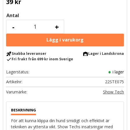
39
kr
Antal
-
+
rocket_launch
warehouse
Snabba leveranser
Lager i Landskrona
check
Fri frakt från 699 kr inom Sverige
Lagerstatus
i lager
Artikelnr
22STE075
Show Tech
För att kunna klippa din hund smidigt och effektivt är
tekniken av yttersta vikt. Show Techs insatsringar med