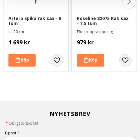
Artero Epika rak sax - 8 
Roseline 82075 Rak sax 
tum
- 7,5 tum
ca 20 cm
För kroppsklippning
1 699
kr
979
kr
NYHETSBREV
*
Obligatoriskt fält
E-post
*