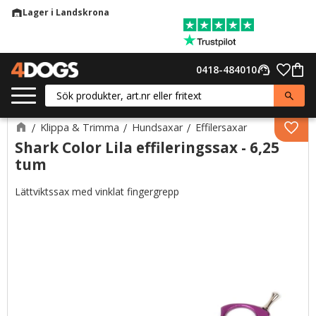
Lager i Landskrona
warehouse
Meny
Favor
0418-484010
support_agent
Kund
Klippa & Trimma
Hundsaxar
Effilersaxar
Lägg 
Shark Color Lila effileringssax - 6,25
tum
Lättviktssax med vinklat fingergrepp