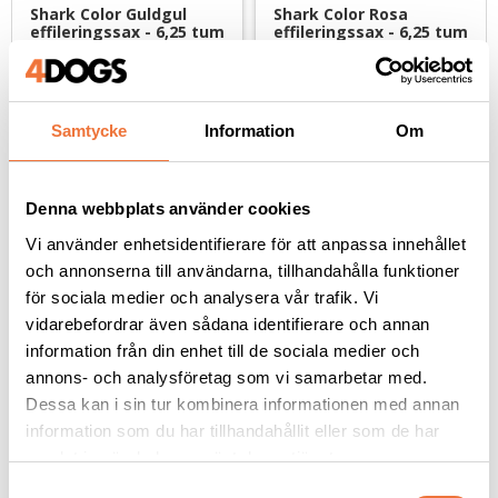
Shark Color Guldgul 
Shark Color Rosa 
effileringssax - 6,25 tum
effileringssax - 6,25 tum
Lättviktssax med vinklat fingergrepp
Lättviktssax med vinklat fingergrepp
899
kr
899
kr
Samtycke
Information
Om
Denna webbplats använder cookies
Vi använder enhetsidentifierare för att anpassa innehållet
Andra köpte även
och annonserna till användarna, tillhandahålla funktioner
för sociala medier och analysera vår trafik. Vi
vidarebefordrar även sådana identifierare och annan
information från din enhet till de sociala medier och
annons- och analysföretag som vi samarbetar med.
Dessa kan i sin tur kombinera informationen med annan
information som du har tillhandahållit eller som de har
samlat in när du har använt deras tjänster.
S