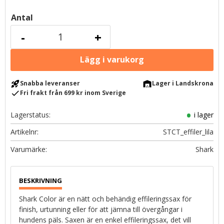
Antal
-
+
rocket_launch
warehouse
Snabba leveranser
Lager i Landskrona
check
Fri frakt från 699 kr inom Sverige
Lagerstatus
i lager
Artikelnr
STCT_effiler_lila
Shark
Shark Color är en nätt och behändig effileringssax för
finish, urtunning eller för att jämna till övergångar i
hundens päls. Saxen är en enkel effileringssax, det vill