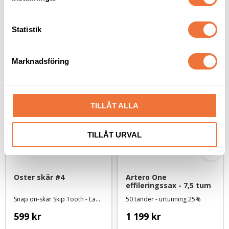
y
c
k
Statistik
e
Senaste besökta produkter
s
Marknadsföring
v
a
l
TILLÅT ALLA
TILLÅT URVAL
Oster skär #4
Artero One 
effileringssax - 7,5 tum
Snap on-skär Skip Tooth - Lämnar 9,5 mm
50 tänder - urtunning 25%
599
kr
1 199
kr