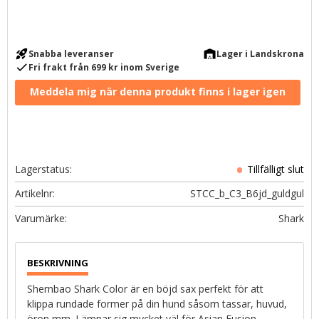
rocket_launch
warehouse
Snabba leveranser
Lager i Landskrona
check
Fri frakt från 699 kr inom Sverige
Lagerstatus
Artikelnr
STCC_b_C3_B6jd_guldgul
Shark
Shernbao Shark Color är en böjd sax perfekt för att
klippa rundade former på din hund såsom tassar, huvud,
öron mm. Lämpar sig mycket väl för Asian Fusion-