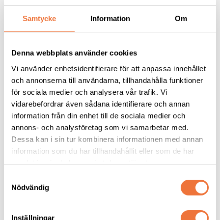
Samtycke
Information
Om
Andra köpte även
Denna webbplats använder cookies
Vi använder enhetsidentifierare för att anpassa innehållet
och annonserna till användarna, tillhandahålla funktioner
för sociala medier och analysera vår trafik. Vi
vidarebefordrar även sådana identifierare och annan
information från din enhet till de sociala medier och
annons- och analysföretag som vi samarbetar med.
Dessa kan i sin tur kombinera informationen med annan
information som du har tillhandahållit eller som de har
Oster skär #7
Oster skär #50
samlat in när du har använt deras tjänster.
S
Snap on-skär Skip Tooth - Lämnar 3,2 mm
Snap on-skär - Lämnar 0,2 mm
Nödvändig
a
439
kr
399
kr
m
t
Inställningar