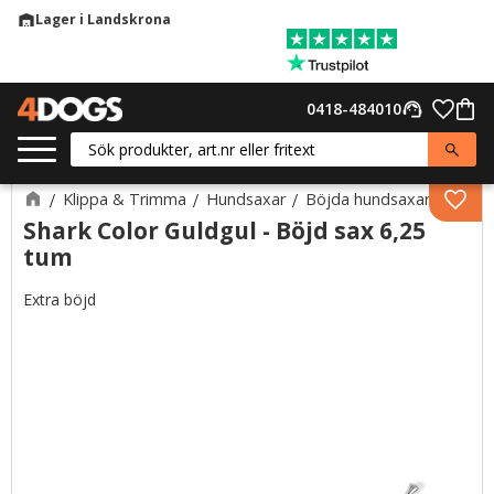
Lager i Landskrona
warehouse
Meny
Favor
0418-484010
support_agent
Kund
Klippa & Trimma
Hundsaxar
Böjda hundsaxar
Lägg 
Shark Color Guldgul - Böjd sax 6,25
tum
Extra böjd