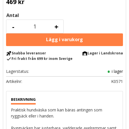
469
kr
Antal
-
+
rocket_launch
warehouse
Snabba leveranser
Lager i Landskrona
check
Fri frakt från 699 kr inom Sverige
Lagerstatus
i lager
Artikelnr
K0571
Praktisk hundväska som kan bäras antingen som
ryggsäck eller i handen.
Ryggsäcken har justerbara, vadderade axelremmar samt