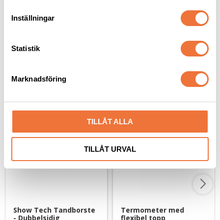
m
473 ml
t
99
kr
349
kr
Inställningar
y
c
k
Statistik
e
s
Marknadsföring
Senaste besökta produkter
v
a
l
TILLÅT ALLA
TILLÅT URVAL
Show Tech Tandborste 
Termometer med 
- Dubbelsidig
flexibel topp