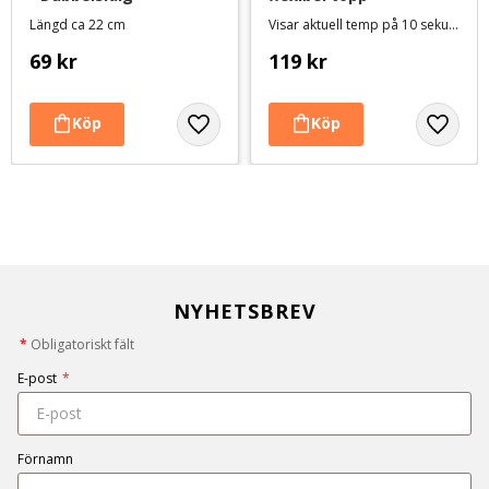
Längd ca 22 cm
Visar aktuell temp på 10 sekunder
69
kr
119
kr
NYHETSBREV
*
Obligatoriskt fält
E-post
*
Förnamn