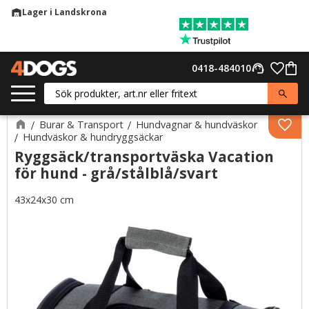
Lager i Landskrona
warehouse
Meny
Favor
0418-484010
support_agent
Kund
Burar & Transport
Hundvagnar & hundväskor
Lägg 
Hundväskor & hundryggsäckar
Ryggsäck/transportväska Vacation
för hund - grå/stålblå/svart
43x24x30 cm