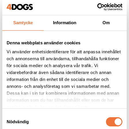
329
kr
259
kr
Samtycke
Information
Om
Andra köpte även
Denna webbplats använder cookies
Vi använder enhetsidentifierare för att anpassa innehållet
och annonserna till användarna, tillhandahålla funktioner
för sociala medier och analysera vår trafik. Vi
vidarebefordrar även sådana identifierare och annan
information från din enhet till de sociala medier och
annons- och analysföretag som vi samarbetar med.
Dessa kan i sin tur kombinera informationen med annan
information som du har tillhandahållit eller som de har
samlat in när du har använt deras tjänster.
S
Hundfäll Favorit - grå 
Chris Christensen 
teddy/svart med vita 
Diamond Series Miracle 
Nödvändig
a
prickar - small
Moisture schampo - 
60x40x4 cm
Återfuktar torr och skadad päls med provitamin-formula