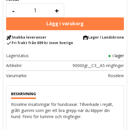
-
+
rocket_launch
warehouse
Snabba leveranser
Lager i Landskrona
check
Fri frakt från 699 kr inom Sverige
Lagerstatus
i lager
Artikelnr
90000gr__C3__A5-ringfinger
Roseline
Roseline insatsringar för hundsaxar. Tillverkade i rejält,
grått gummi som ger ett bra grepp när du klipper din
hund. Finns för tumme och ringfinger.