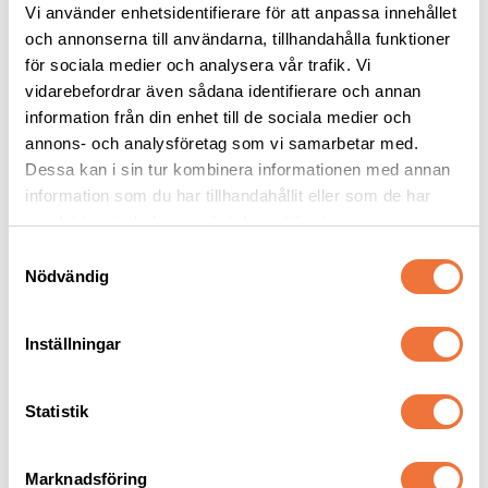
Vi använder enhetsidentifierare för att anpassa innehållet
och annonserna till användarna, tillhandahålla funktioner
för sociala medier och analysera vår trafik. Vi
Show Tech 
4Dogs Belöningsgodis 
Fingerkondomer 
Fasan ca 100 g
vidarebefordrar även sådana identifierare och annan
medium 100-pack
information från din enhet till de sociala medier och
Trimfingerskydd
Torkat hundgodis utan tillsatser, ursprung EU
annons- och analysföretag som vi samarbetar med.
59
kr
49
kr
Dessa kan i sin tur kombinera informationen med annan
information som du har tillhandahållit eller som de har
samlat in när du har använt deras tjänster.
S
Nödvändig
a
Senaste besökta produkter
m
t
Inställningar
y
c
k
Statistik
e
s
Marknadsföring