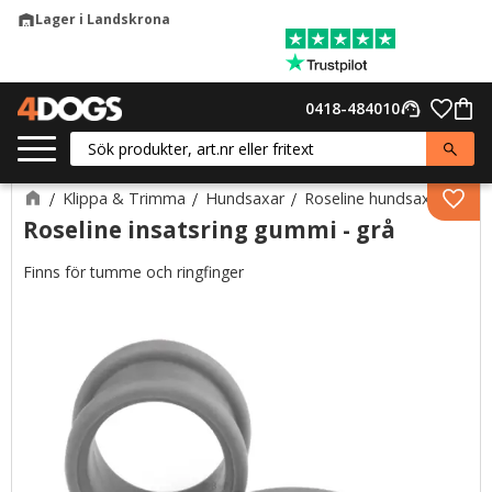
Lager i Landskrona
warehouse
Meny
Favor
0418-484010
support_agent
Kund
Klippa & Trimma
Hundsaxar
Roseline hundsaxar
Lägg 
Roseline insatsring gummi - grå
Finns för tumme och ringfinger