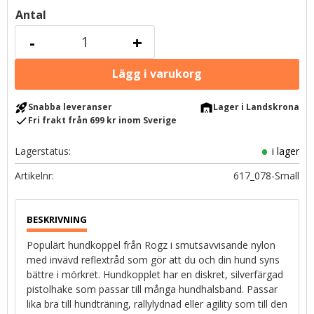
Antal
-
+
rocket_launch
warehouse
Snabba leveranser
Lager i Landskrona
check
Fri frakt från 699 kr inom Sverige
Lagerstatus
i lager
Artikelnr
617_078-Small
Populärt hundkoppel från Rogz i smutsavvisande nylon
med invävd reflextråd som gör att du och din hund syns
bättre i mörkret. Hundkopplet har en diskret, silverfärgad
pistolhake som passar till många hundhalsband. Passar
lika bra till hundträning, rallylydnad eller agility som till den