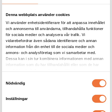
Denna webbplats använder cookies
Vi använder enhetsidentifierare för att anpassa innehållet
och annonserna till användarna, tillhandahålla funktioner
för sociala medier och analysera vår trafik. Vi
vidarebefordrar även sådana identifierare och annan
information från din enhet till de sociala medier och
annons- och analysföretag som vi samarbetar med.
Rogz Utility ställbart 
Rogz Utility ställbart 
Dessa kan i sin tur kombinera informationen med annan
hundhalsband med 
hundhalsband med 
reflextråd - Rosa
reflextråd - Lila
information som du har tillhandahållit eller som de har
Finns i många storlekar
Finns i många storlekar
samlat in när du har använt deras tjänster.
69
kr
69
kr
S
Nödvändig
a
m
t
Inställningar
y
c
Senaste besökta produkter