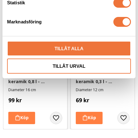
k
Statistik
e
s
Marknadsföring
v
a
l
TILLÅT ALLA
TILLÅT URVAL
Pets Home Matskål 
Pets Home Matskål 
keramik 0,8 l - 
keramik 0,3 l - 
benvit/turkos
benvit/turkos
Diameter 16 cm
Diameter 12 cm
99
kr
69
kr