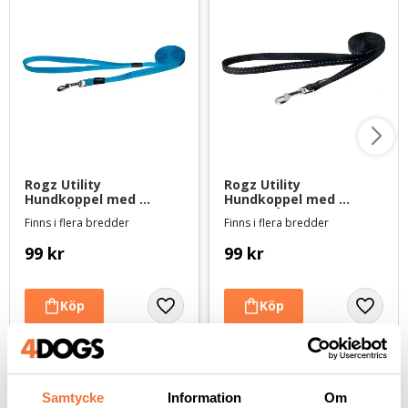
Rogz Utility 
Rogz Utility 
Hundkoppel med 
Hundkoppel med 
reflextråd 180 cm - 
reflextråd 180 cm - 
Finns i flera bredder
Finns i flera bredder
Turkos
Svart
99
kr
99
kr
Andra köpte även
Samtycke
Information
Om