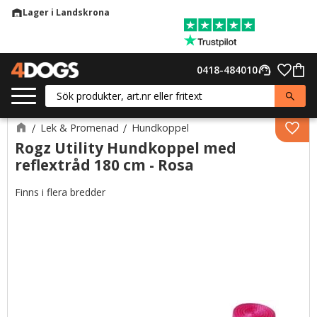
Lager i Landskrona
warehouse
Meny
Favor
0418-484010
support_agent
Kund
Lek & Promenad
Hundkoppel
Lägg 
Rogz Utility Hundkoppel med
reflextråd 180 cm - Rosa
Finns i flera bredder