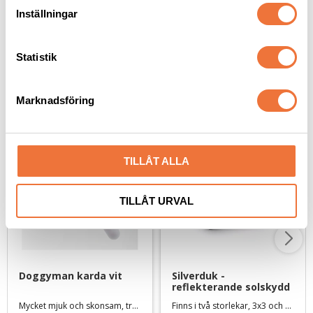
t
Inställningar
y
c
k
Statistik
e
s
Senaste besökta produkter
Marknadsföring
v
a
l
TILLÅT ALLA
TILLÅT URVAL
Doggyman karda vit
Silverduk - 
reflekterande solskydd
Mycket mjuk och skonsam, tre storlekar
Finns i två storlekar, 3x3 och 4x4 m