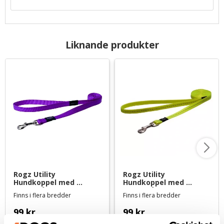
Liknande produkter
Rogz Utility 
Rogz Utility 
Hundkoppel med 
Hundkoppel med 
reflextråd 180 cm - Lila
reflextråd 180 cm - Gul
Finns i flera bredder
Finns i flera bredder
99
kr
99
kr