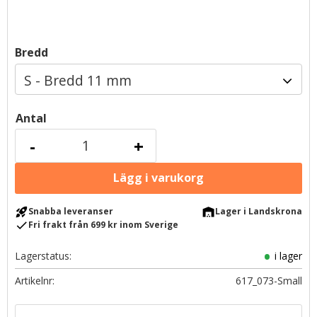
Bredd
Antal
-
+
rocket_launch
warehouse
Snabba leveranser
Lager i Landskrona
check
Fri frakt från 699 kr inom Sverige
Lagerstatus
i lager
Artikelnr
617_073-Small