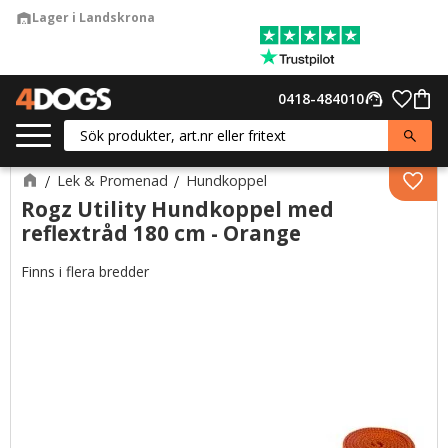
Lager i Landskrona
warehouse
Meny
Favor
0418-484010
support_agent
Kund
Lek & Promenad
Hundkoppel
Lägg 
Rogz Utility Hundkoppel med
reflextråd 180 cm - Orange
Finns i flera bredder