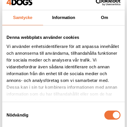
Samtycke
Information
Om
Andra köpte även
Denna webbplats använder cookies
Vi använder enhetsidentifierare för att anpassa innehållet
och annonserna till användarna, tillhandahålla funktioner
för sociala medier och analysera vår trafik. Vi
vidarebefordrar även sådana identifierare och annan
information från din enhet till de sociala medier och
annons- och analysföretag som vi samarbetar med.
Dessa kan i sin tur kombinera informationen med annan
information som du har tillhandahållit eller som de har
samlat in när du har använt deras tjänster.
Rogz Utility ställbart 
Rogz Utility ställbart 
S
hundhalsband med 
hundhalsband med 
reflextråd - Lila
reflextråd - Svart
Nödvändig
a
Finns i många storlekar
Finns i många storlekar
m
69
kr
69
kr