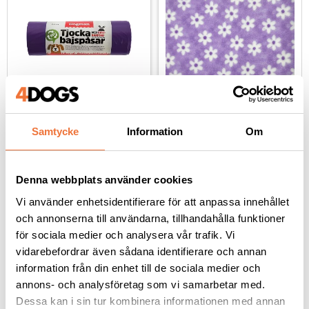
Dogman bajspåsar 
Vetbed Daisy - Lila med 
Samtycke
Information
Om
med knythandtag 50-
vita blommor
pack - Lila
22,5 x 28 cm
Tjocklek ca 28 mm. Finns i tre storlekar
29
kr
119
kr
Denna webbplats använder cookies
Vi använder enhetsidentifierare för att anpassa innehållet
och annonserna till användarna, tillhandahålla funktioner
för sociala medier och analysera vår trafik. Vi
vidarebefordrar även sådana identifierare och annan
information från din enhet till de sociala medier och
Senaste besökta produkter
annons- och analysföretag som vi samarbetar med.
Dessa kan i sin tur kombinera informationen med annan