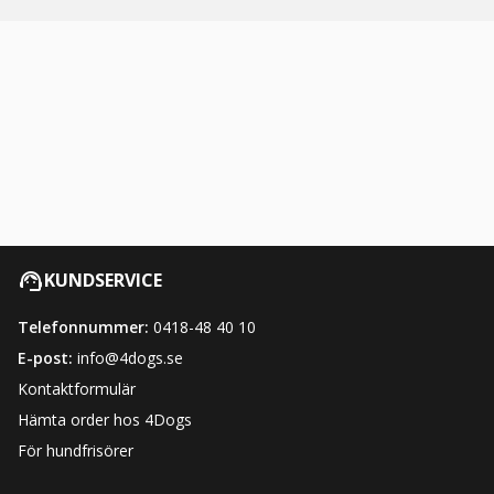
KUNDSERVICE
Telefonnummer:
0418-48 40 10
E-post:
info@4dogs.se
Kontaktformulär
Hämta order hos 4Dogs
För hundfrisörer