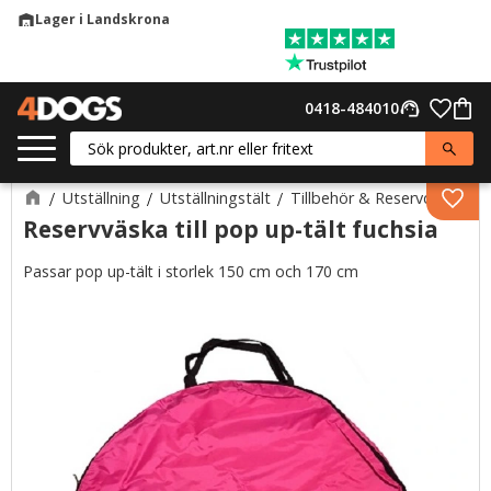
Lager i Landskrona
warehouse
Meny
Favor
0418-484010
support_agent
Kund
Utställning
Utställningstält
Tillbehör & Reservdelar
Lägg 
Reservväska till pop up-tält fuchsia
Passar pop up-tält i storlek 150 cm och 170 cm