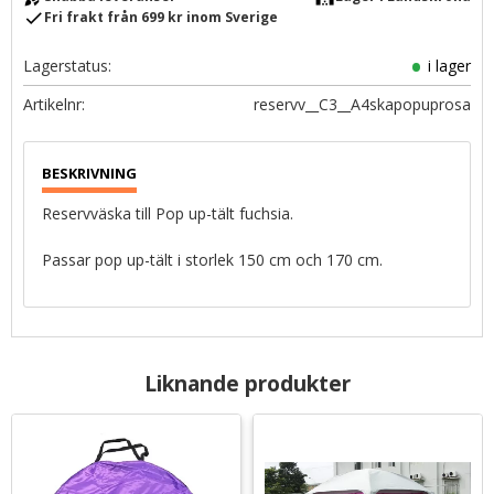
check
Fri frakt från 699 kr inom Sverige
Lagerstatus
i lager
Artikelnr
reservv__C3__A4skapopuprosa
Reservväska till Pop up-tält fuchsia.
Passar pop up-tält i storlek 150 cm och 170 cm.
Liknande produkter