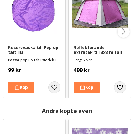
Reservväska till Pop up-
Reflekterande 
tält lila
extratak till 3x3 m tält
Passar pop up-tält i storlek 150 cm och 170 cm
Färg: Silver
99
kr
499
kr
Andra köpte även