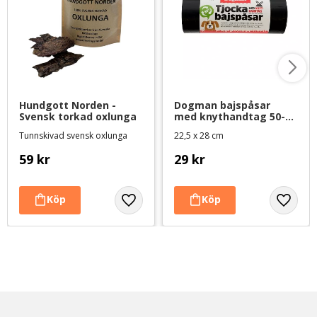
Hundgott Norden - 
Dogman bajspåsar 
Svensk torkad oxlunga
med knythandtag 50-
pack - Svart
Tunnskivad svensk oxlunga
22,5 x 28 cm
59
kr
29
kr