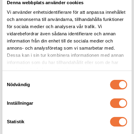
Denna webbplats använder cookies
Vi använder enhetsidentifierare för att anpassa innehållet
och annonserna till användarna, tillhandahålla funktioner
för sociala medier och analysera vår trafik. Vi
Resco 
Resco 
vidarebefordrar även sådana identifierare och annan
utställningskoppel 
utställningskoppel 
Martingale halvstryp - 
Snap med silverfärgad 
information från din enhet till de sociala medier och
Högkvalitativt koppel i två storlekar
Högkvalitativt koppel i två bredder: 5 mm och 10 mm
Svart
hake - Mahogany
annons- och analysföretag som vi samarbetar med.
319
kr
189
kr
Dessa kan i sin tur kombinera informationen med annan
information som du har tillhandahållit eller som de har
samlat in när du har använt deras tjänster.
S
Nödvändig
a
Andra köpte även
m
t
Inställningar
y
c
k
Statistik
e