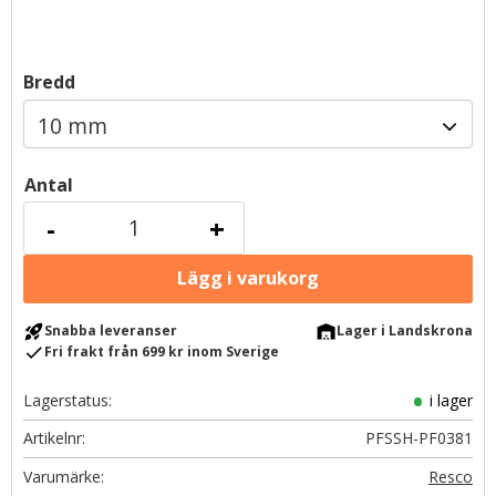
Bredd
Antal
-
+
rocket_launch
warehouse
Snabba leveranser
Lager i Landskrona
check
Fri frakt från 699 kr inom Sverige
Lagerstatus
i lager
Artikelnr
PFSSH-PF0381
Resco