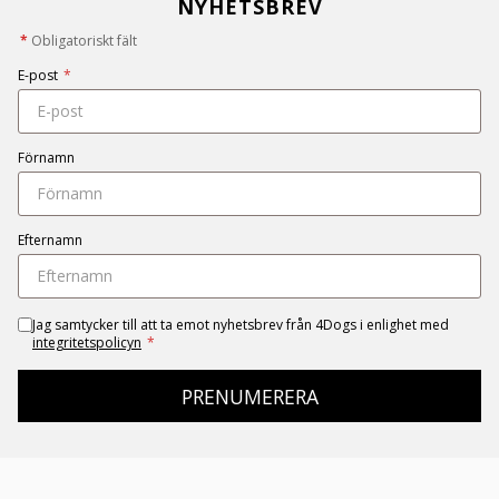
NYHETSBREV
*
Obligatoriskt fält
E-post
*
Förnamn
Efternamn
Jag samtycker till att ta emot nyhetsbrev från 4Dogs i enlighet med
integritetspolicyn
*
PRENUMERERA