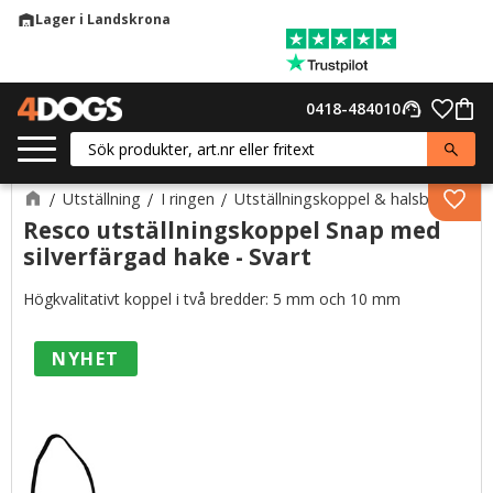
Lager i Landskrona
warehouse
Meny
Favor
0418-484010
support_agent
Kund
Utställning
I ringen
Utställningskoppel & halsband
Lägg 
Resco utställningskoppel Snap med
silverfärgad hake - Svart
Högkvalitativt koppel i två bredder: 5 mm och 10 mm
NYHET