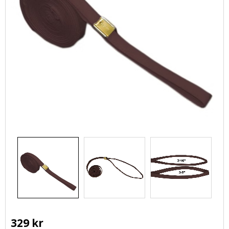
329
kr