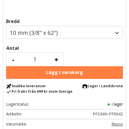
Bredd
Antal
-
+
rocket_launch
warehouse
Snabba leveranser
Lager i Landskrona
check
Fri frakt från 699 kr inom Sverige
Lagerstatus
i lager
Artikelnr
PFOMH-PF0042
Resco