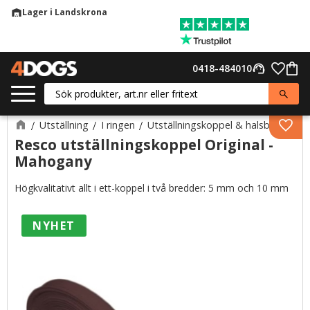
Lager i Landskrona
warehouse
Meny
Favor
0418-484010
support_agent
Kund
Utställning
I ringen
Utställningskoppel & halsband
Lägg 
Resco utställningskoppel Original -
Mahogany
Högkvalitativt allt i ett-koppel i två bredder: 5 mm och 10 mm
NYHET