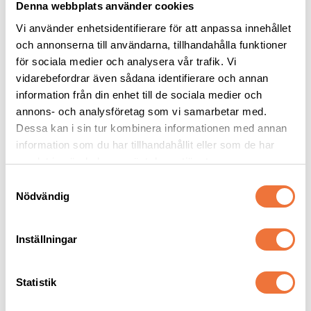
Denna webbplats använder cookies
Vi använder enhetsidentifierare för att anpassa innehållet
och annonserna till användarna, tillhandahålla funktioner
för sociala medier och analysera vår trafik. Vi
Resco 
Resco 
vidarebefordrar även sådana identifierare och annan
utställningskoppel 
utställningskoppel 
Original - Tan
Martingale halvstryp - 
information från din enhet till de sociala medier och
Högkvalitativt allt i ett-koppel i två bredder: 5 mm och 10 mm
Högkvalitativt koppel i två storlekar
Svart
annons- och analysföretag som vi samarbetar med.
299
kr
319
kr
Dessa kan i sin tur kombinera informationen med annan
information som du har tillhandahållit eller som de har
samlat in när du har använt deras tjänster.
S
Nödvändig
a
Andra köpte även
m
t
Inställningar
y
c
k
Statistik
e