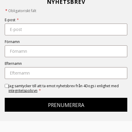
NYHETSBREV
*
Obligatoriskt fält
E-post
*
Förnamn
Efternamn
Jag samtycker till att ta emot nyhetsbrev från 4Dogs i enlighet med
integritetspolicyn
*
PRENUMERERA