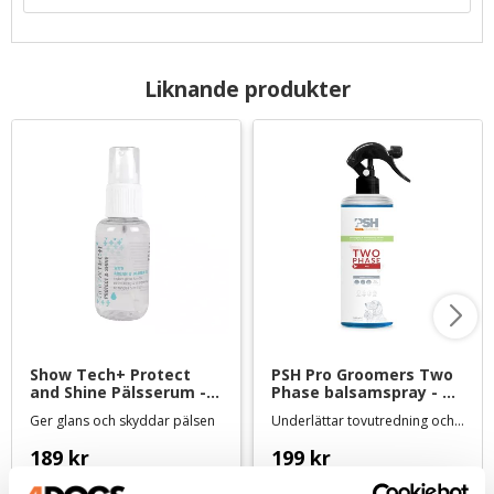
Liknande produkter
Show Tech+ Protect 
PSH Pro Groomers Two 
and Shine Pälsserum - 
Phase balsamspray - 
50 ml
500 ml
Ger glans och skyddar pälsen
Underlättar tovutredning och återfuktar pälsen
189
kr
199
kr