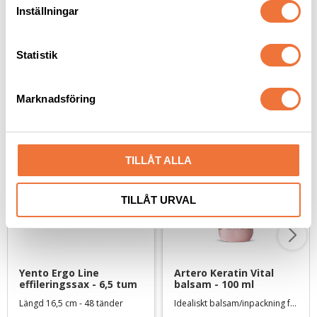
t
Inställningar
y
c
k
Statistik
e
Senaste besökta produkter
s
Marknadsföring
v
a
l
TILLÅT ALLA
TILLÅT URVAL
Yento Ergo Line 
Artero Keratin Vital 
effileringssax - 6,5 tum
balsam - 100 ml
Längd 16,5 cm - 48 tänder
Idealiskt balsam/inpackning för långa pälsar - ger tyngd