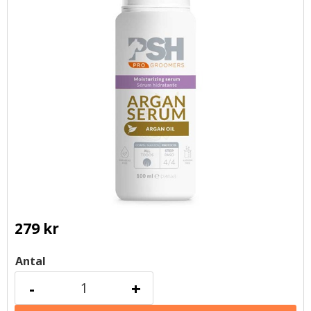
279
kr
Antal
-
+