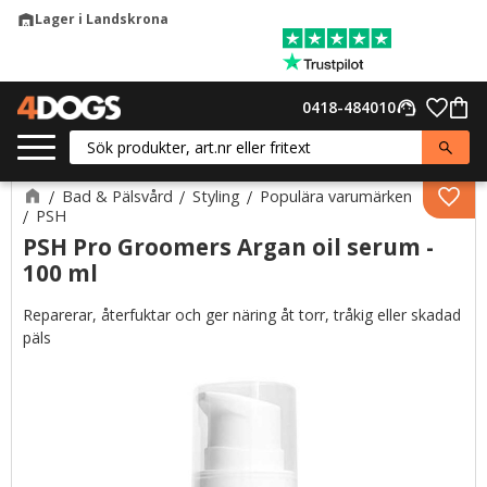
Lager i Landskrona
warehouse
Meny
Favor
0418-484010
support_agent
Kund
Bad & Pälsvård
Styling
Populära varumärken
Lägg 
PSH
PSH Pro Groomers Argan oil serum -
100 ml
Reparerar, återfuktar och ger näring åt torr, tråkig eller skadad
päls