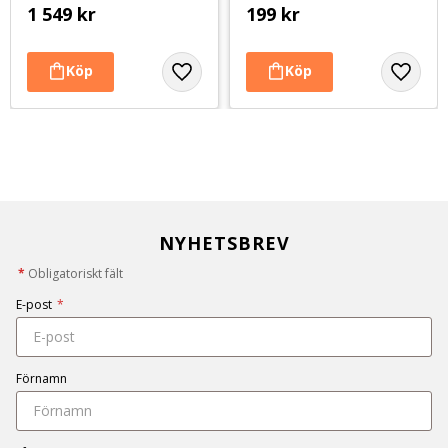
1 549
kr
199
kr
NYHETSBREV
*
Obligatoriskt fält
E-post
*
Förnamn