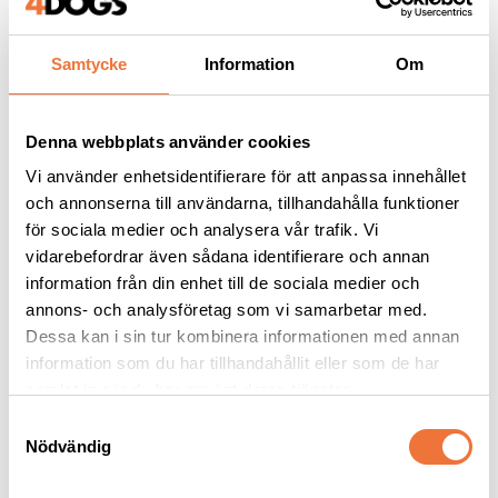
Samtycke
Information
Om
Andra köpte även
Denna webbplats använder cookies
Vi använder enhetsidentifierare för att anpassa innehållet
och annonserna till användarna, tillhandahålla funktioner
för sociala medier och analysera vår trafik. Vi
vidarebefordrar även sådana identifierare och annan
information från din enhet till de sociala medier och
annons- och analysföretag som vi samarbetar med.
Dessa kan i sin tur kombinera informationen med annan
information som du har tillhandahållit eller som de har
samlat in när du har använt deras tjänster.
Artero Blade care - 500 
K9 Paw & Nose Balm 
ml
nos- och tassbalsam - 
S
50 ml
Nödvändig
Rengör, smörjer och rostskyddar skären mellan klippningar
Naturlig tassalva för torra nosar och tassar
a
m