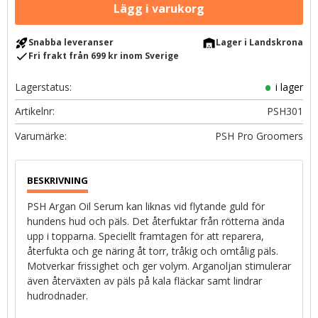
rocket_launch
warehouse
Snabba leveranser
Lager i Landskrona
check
Fri frakt från 699 kr inom Sverige
Lagerstatus
i lager
Artikelnr
PSH301
PSH Pro Groomers
PSH Argan Oil Serum kan liknas vid flytande guld för
hundens hud och päls. Det återfuktar från rötterna ända
upp i topparna. Speciellt framtagen för att reparera,
återfukta och ge näring åt torr, tråkig och omtålig päls.
Motverkar frissighet och ger volym. Arganoljan stimulerar
även återväxten av päls på kala fläckar samt lindrar
hudrodnader.