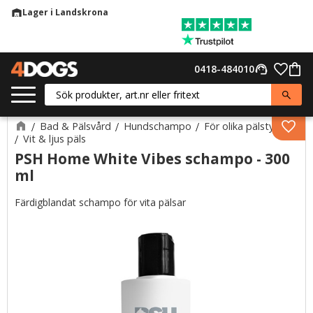
Lager i Landskrona
warehouse
Meny
Favor
0418-484010
support_agent
Kund
Bad & Pälsvård
Hundschampo
För olika pälstyper
Lägg 
Vit & ljus päls
PSH Home White Vibes schampo - 300
ml
Färdigblandat schampo för vita pälsar