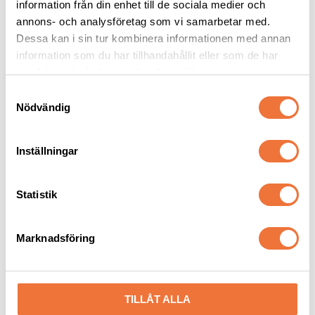
information från din enhet till de sociala medier och
annons- och analysföretag som vi samarbetar med.
Andra köpte även
Dessa kan i sin tur kombinera informationen med annan
information som du har tillhandahållit eller som de har
samlat in när du har använt deras tjänster.
S
Nödvändig
a
m
t
Inställningar
y
c
k
Statistik
e
PSH Home Aloe Lover 
Show Tech Herbal 
s
balsam - 300 ml
schampo - 300 ml
Marknadsföring
v
Återfuktande på djupet
Extra djuprengörande, tar bort dålig lukt
a
179
kr
89
kr
l
TILLÅT ALLA