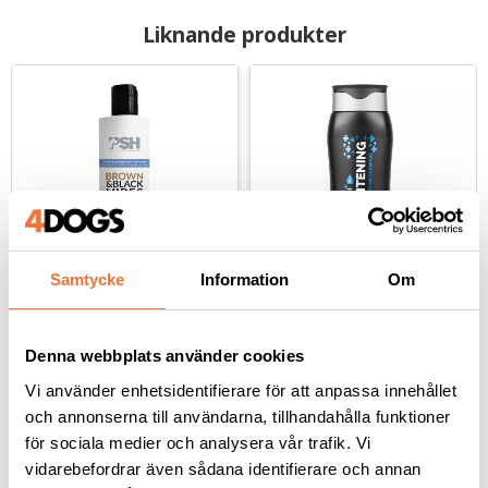
Liknande produkter
Samtycke
Information
Om
PSH Home Brown and 
Show Tech+ 
Black Vibes schampo - 
Brightening schampo - 
300 ml
300 ml
Denna webbplats använder cookies
Färdigblandat schampo för bruna och svarta pälsar
Färgförstärkande schampo för alla pälsfärger
Vi använder enhetsidentifierare för att anpassa innehållet
179
kr
109
kr
och annonserna till användarna, tillhandahålla funktioner
för sociala medier och analysera vår trafik. Vi
vidarebefordrar även sådana identifierare och annan