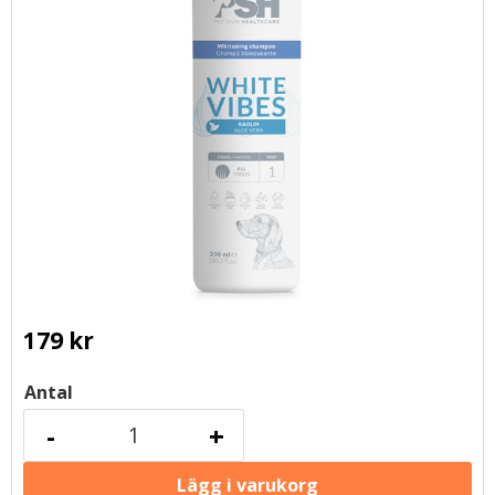
179
kr
Antal
-
+