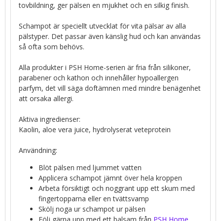
tovbildning, ger pälsen en mjukhet och en silkig finish.
Schampot är speciellt utvecklat för vita pälsar av alla
pälstyper. Det passar även känslig hud och kan användas
så ofta som behövs.
Alla produkter i PSH Home-serien är fria från silikoner,
parabener och kathon och innehåller hypoallergen
parfym, det vill säga doftämnen med mindre benägenhet
att orsaka allergi.
Aktiva ingredienser:
Kaolin, aloe vera juice, hydrolyserat veteprotein
Användning:
Blöt pälsen med ljummet vatten
Applicera schampot jämnt över hela kroppen
Arbeta försiktigt och noggrant upp ett skum med
fingertopparna eller en tvättsvamp
Skölj noga ur schampot ur pälsen
Följ gärna upp med ett balsam från
PSH Home