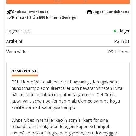
rocket_launch
warehouse
Snabba leveranser
Lager i Landskrona
check
Fri frakt från 699 kr inom Sverige
Lagerstatus
i lager
Artikelnr
PSH901
PSH Home
PSH Home White Vibes är ett hudvänligt, färdigblandat
hundschampo som återställer och bevarar vitheten i vita
pälsar, utan att bleka och utan färgämnen. Det är ett
lättanvänt schampo för hemmabruk med samma höga
kvalité som ett salongsschampo.
White Vibes innehåller kaolin som är känt för sina
renande och mjukgörande egenskaper. Schampot
innehåller också fuktgivande glycerin, som förebygger