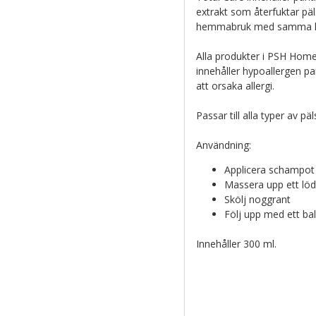
extrakt som återfuktar päl
hemmabruk med samma hö
Alla produkter i PSH Home-
innehåller hypoallergen p
att orsaka allergi.
Passar till alla typer av pä
Användning:
Applicera schampot 
Massera upp ett lödd
Skölj noggrant
Följ upp med ett ba
Innehåller 300 ml.