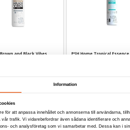
rown and Black Vibes 
PSH Home Tropical Essence
 300 ml
- 300 ml
Färdigblandat schampo för bruna och svarta pälsar
149
kr
Information
cookies
e för att anpassa innehållet och annonserna till användarna, tillh
Andra köpte även
vår trafik. Vi vidarebefordrar även sådana identifierare och anna
nnons- och analysföretag som vi samarbetar med. Dessa kan i sin