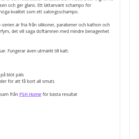
sen och ger glans. Ett lättanvänt schampo för
ga kvalitet som ett salongsschampo.
serien är fria från silikoner, parabener och kathon och
arfym, det vill säga doftämnen med mindre benägenhet
lsar. Fungerar även utmärkt till katt.
på blöt päls
er för att få bort all smuts
lsam från
PSH Home
för bästa resultat