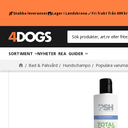
Snabba leveranser
Lager i Landskrona
Fri frakt från 699 k
rocket_launch
warehouse
check
SORTIMENT
NYHETER
REA
GUIDER
Bad & Pälsvård
Hundschampo
Populära varumä