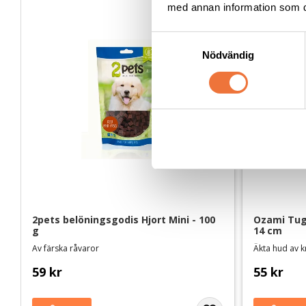
med annan information som du 
S
Nödvändig
a
m
t
y
c
k
e
s
v
a
2pets belöningsgodis Hjort Mini - 100 
Ozami Tugg
l
g
14 cm
Av färska råvaror
Äkta hud av k
59
kr
55
kr