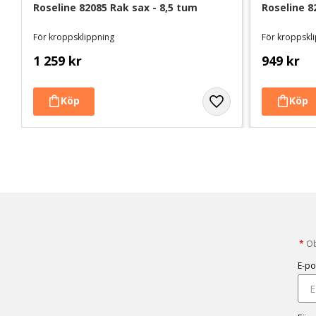
Roseline 82085 Rak sax - 8,5 tum
Roseline 8
För kroppsklippning
För kroppskli
1 259
kr
949
kr
*
Obl
E-po