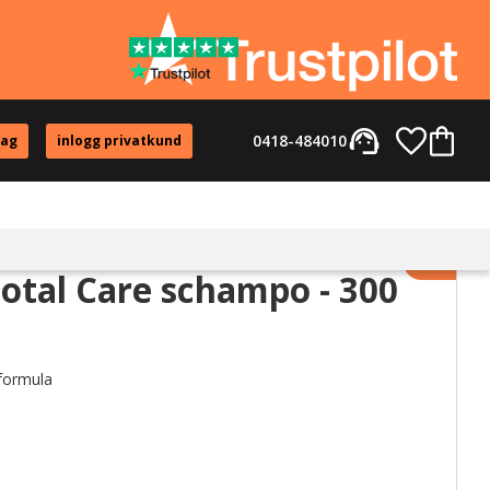
support_agent
Favorite
Kundvag
0418-484010
tag
inlogg privatkund
Lägg til
tal Care schampo - 300
formula