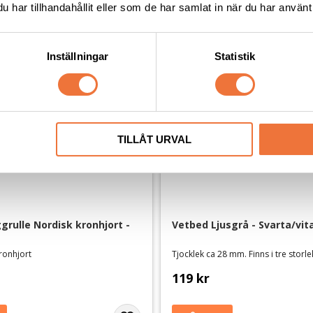
har tillhandahållit eller som de har samlat in när du har använt 
Inställningar
Statistik
TILLÅT URVAL
rulle Nordisk kronhjort - 
Vetbed Ljusgrå - Svarta/vit
ronhjort
Tjocklek ca 28 mm. Finns i tre storl
119
kr