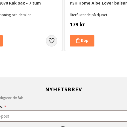
2070 Rak sax - 7 tum
PSH Home Aloe Lover balsam
ppning och detaljer
Återfuktande på djupet
179
kr
NYHETSBREV
igatoriskt fält
st
*