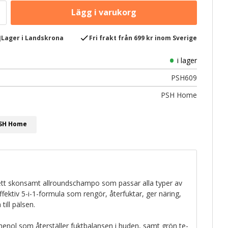
e
check
Lager i Landskrona
Fri frakt från 699 kr inom Sverige
i lager
PSH609
PSH Home
PSH Home
tt skonsamt allroundschampo som passar alla typer av
fektiv 5-i-1-formula som rengör, återfuktar, ger näring,
till pälsen.
henol som återställer fuktbalansen i huden, samt grön te-