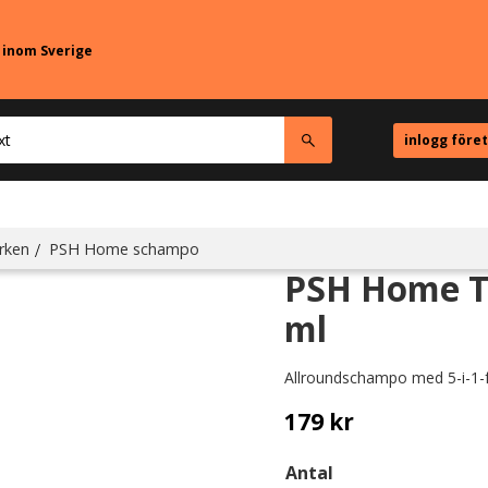
r inom Sverige
inlogg före
rken
PSH Home schampo
PSH Home To
ml
Allroundschampo med 5-i-1-
179
kr
Antal