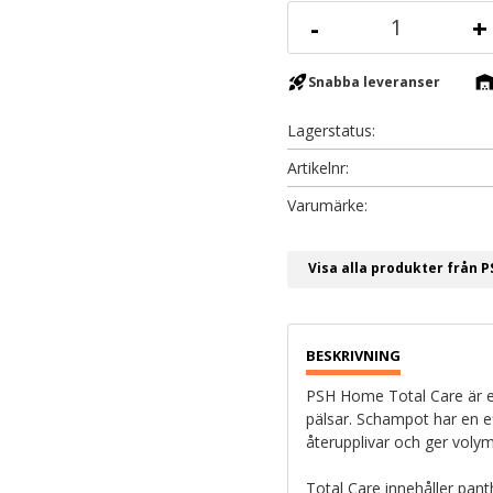
-
+
rocket_launch
warehous
Snabba leveranser
Lagerstatus
Artikelnr
Visa alla produkter från 
PSH Home Total Care är e
pälsar. Schampot har en ef
återupplivar och ger volym 
Total Care innehåller pant