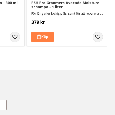
 - 300 ml
PSH Pro Groomers Avocado Moisture 
schampo - 1 liter
För lång eller lockig päls, samt för att reparera torr eller skadad päls
379
kr