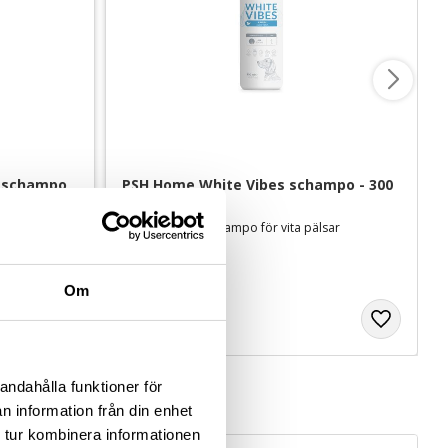
 schampo 
PSH Home White Vibes schampo - 300 
ml
Färdigblandat, extra djuprengörande och återuppbyggande
Färdigblandat schampo för vita pälsar
179
kr
Om
andahålla funktioner för
n information från din enhet
 tur kombinera informationen