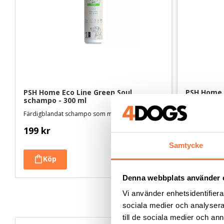
PSH Home Eco Line Green Soul 
PSH Home B
schampo - 300 ml
schampo -
Färdigblandat schampo som motverkar fet hud och päls
199
kr
179
kr
Samtycke
Denna webbplats använder 
Vi använder enhetsidentifierar
sociala medier och analysera 
till de sociala medier och a