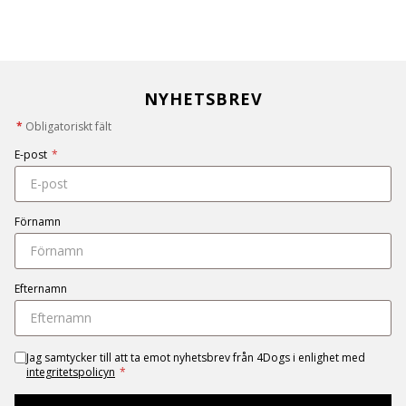
NYHETSBREV
*
Obligatoriskt fält
E-post
*
Förnamn
Efternamn
Jag samtycker till att ta emot nyhetsbrev från 4Dogs i enlighet med
integritetspolicyn
*