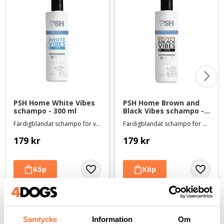
PSH Home White Vibes 
PSH Home Brown and 
schampo - 300 ml
Black Vibes schampo - 
300 ml
Färdigblandat schampo för vita pälsar
Färdigblandat schampo för bruna och svarta pälsar
179
kr
179
kr
Andra köpte även
Samtycke
Information
Om