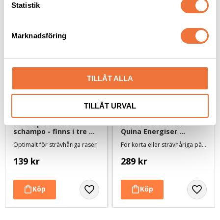
k
Statistik
e
s
Marknadsföring
v
a
l
TILLÅT ALLA
TILLÅT URVAL
K9 Crisp Texture 
PSH Pro Groomers 
schampo - finns i tre 
Quina Energiser 
storlekar
schampo - 1 liter
Optimalt för strävhåriga raser
För korta eller strävhåriga pälsar
139
kr
289
kr