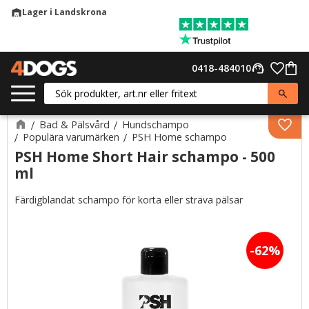
Lager i Landskrona
warehouse
Meny
Favor
0418-484010
support_agent
Kund
Bad & Pälsvård
Hundschampo
Lägg 
Populära varumärken
PSH Home schampo
PSH Home Short Hair schampo - 500
ml
Färdigblandat schampo för korta eller sträva pälsar
62
%