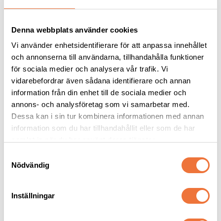
Denna webbplats använder cookies
Vi använder enhetsidentifierare för att anpassa innehållet
och annonserna till användarna, tillhandahålla funktioner
för sociala medier och analysera vår trafik. Vi
vidarebefordrar även sådana identifierare och annan
information från din enhet till de sociala medier och
annons- och analysföretag som vi samarbetar med.
Hundbädd Drömma 
Hundgott Norden - 
Dessa kan i sin tur kombinera informationen med annan
Large
Svensk torkad oxlunga
information som du har tillhandahållit eller som de har
90x69x21 cm
Tunnskivad svensk oxlunga
samlat in när du har använt deras tjänster.
569
kr
59
kr
S
Nödvändig
a
m
t
Inställningar
y
c
Senaste besökta produkter