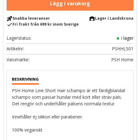
rocket_launch
warehouse
Snabba leveranser
Lager i Landskrona
check
Fri frakt från 699 kr inom Sverige
Lagerstatus
i lager
Artikelnr
PSHHL501
PSH Home
PSH Home Line Short Hair schampo är ett färdigblandat
schampo som passar hundar med kort eller sträv päls.
Det rengör och underhåller pälsens normala textur.
Innehåller ej silikon eller parabener.
100% veganskt