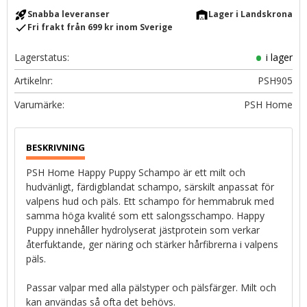
rocket_launch
warehouse
Snabba leveranser
Lager i Landskrona
check
Fri frakt från 699 kr inom Sverige
Lagerstatus
i lager
Artikelnr
PSH905
PSH Home
PSH Home Happy Puppy Schampo är ett milt och
hudvänligt, färdigblandat schampo, särskilt anpassat för
valpens hud och päls. Ett schampo för hemmabruk med
samma höga kvalité som ett salongsschampo. Happy
Puppy innehåller hydrolyserat jästprotein som verkar
återfuktande, ger näring och stärker hårfibrerna i valpens
päls.
Passar valpar med alla pälstyper och pälsfärger. Milt och
kan användas så ofta det behövs.