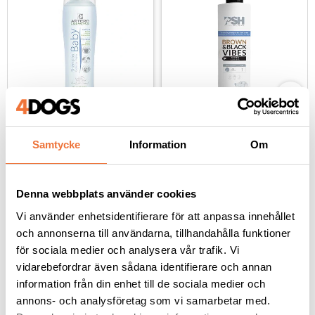
Artero Baby schampo - 
PSH Home Brown and 
250 ml
Black Vibes schampo - 
Samtycke
Information
Om
300 ml
Milt schampo för valpar eller hundar med känslig hud
Färdigblandat schampo för bruna och svarta pälsar
159
kr
179
kr
Denna webbplats använder cookies
Vi använder enhetsidentifierare för att anpassa innehållet
och annonserna till användarna, tillhandahålla funktioner
för sociala medier och analysera vår trafik. Vi
vidarebefordrar även sådana identifierare och annan
Andra köpte även
information från din enhet till de sociala medier och
annons- och analysföretag som vi samarbetar med.