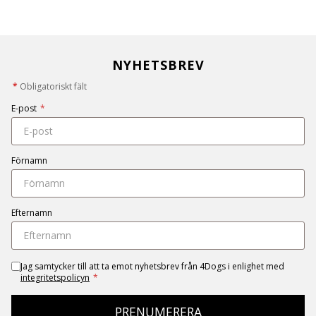
NYHETSBREV
*
Obligatoriskt fält
E-post
*
Förnamn
Efternamn
Jag samtycker till att ta emot nyhetsbrev från 4Dogs i enlighet med
integritetspolicyn
*
PRENUMERERA