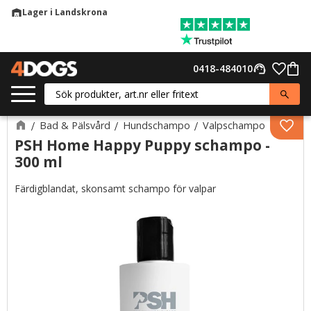
Lager i Landskrona
warehouse
Meny
Favor
0418-484010
support_agent
Kund
Bad & Pälsvård
Hundschampo
Valpschampo
Lägg 
PSH Home Happy Puppy schampo -
300 ml
Färdigblandat, skonsamt schampo för valpar