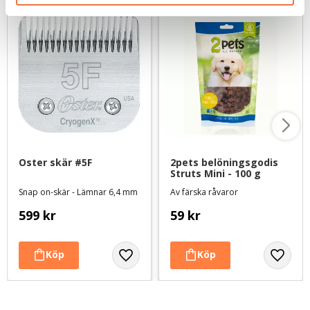
Oster skär #5F
2pets belöningsgodis 
Struts Mini - 100 g
Snap on-skär - Lämnar 6,4 mm
Av färska råvaror
599
kr
59
kr