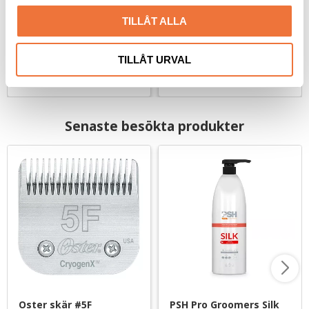
l
Djuprengörande för långa pälsar
Återfuktande på djupet
TILLÅT ALLA
79
kr
179
kr
TILLÅT URVAL
Senaste besökta produkter
Oster skär #5F
PSH Pro Groomers Silk 