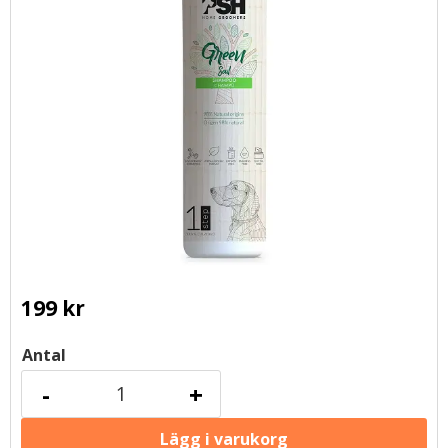
199
kr
Antal
-
+