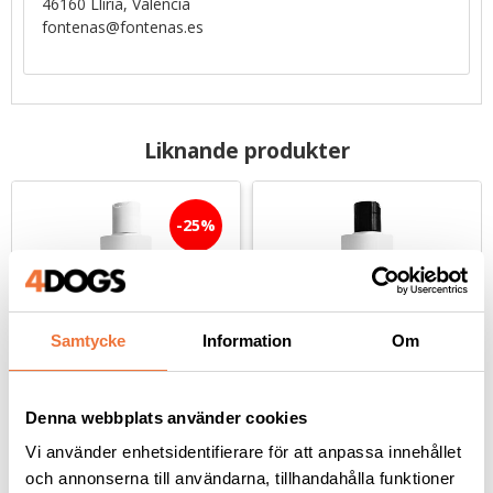
46160 Llíria, Valencia
fontenas@fontenas.es
Liknande produkter
25
%
Samtycke
Information
Om
Denna webbplats använder cookies
PSH Home 
PSH Home Total Care 
Hypoallergenic Rithual 
schampo - 300 ml
Vi använder enhetsidentifierare för att anpassa innehållet
schampo - 300 ml
och annonserna till användarna, tillhandahålla funktioner
Hundschampo för mycket känslig eller allergibenägen hud
Allroundschampo med 5-i-1-formula