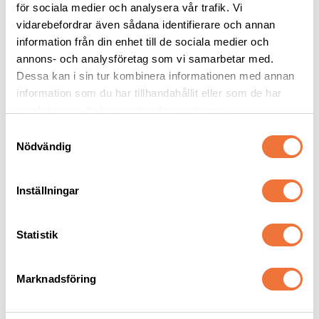
för sociala medier och analysera vår trafik. Vi
202
kr
179
kr
269
kr
vidarebefordrar även sådana identifierare och annan
information från din enhet till de sociala medier och
annons- och analysföretag som vi samarbetar med.
Dessa kan i sin tur kombinera informationen med annan
information som du har tillhandahållit eller som de har
samlat in när du har använt deras tjänster.
Andra köpte även
S
Nödvändig
a
m
t
Inställningar
y
c
k
Statistik
e
s
Marknadsföring
v
Show Tech Long & 
PSH Home Aloe Lover 
a
Clean schampo - 300 ml
balsam - 300 ml