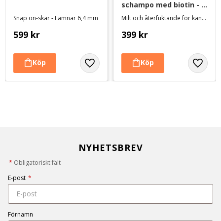
schampo med biotin - 1 
liter
Snap on-skär - Lämnar 6,4 mm
Milt och återfuktande för känslig päls och hud
599
kr
399
kr
NYHETSBREV
*
Obligatoriskt fält
E-post
*
Förnamn