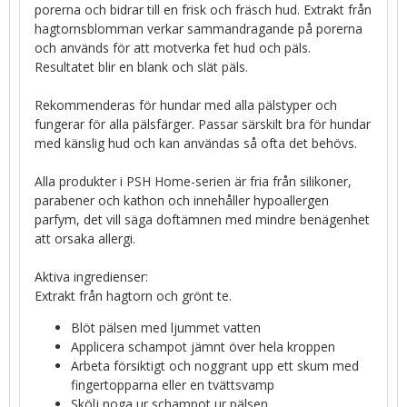
porerna och bidrar till en frisk och fräsch hud. Extrakt från
hagtornsblomman verkar sammandragande på porerna
och används för att motverka fet hud och päls.
Resultatet blir en blank och slät päls.
Rekommenderas för hundar med alla pälstyper och
fungerar för alla pälsfärger. Passar särskilt bra för hundar
med känslig hud och kan användas så ofta det behövs.
Alla produkter i PSH Home-serien är fria från silikoner,
parabener och kathon och innehåller hypoallergen
parfym, det vill säga doftämnen med mindre benägenhet
att orsaka allergi.
Aktiva ingredienser:
Extrakt från hagtorn och grönt te.
Blöt pälsen med ljummet vatten
Applicera schampot jämnt över hela kroppen
Arbeta försiktigt och noggrant upp ett skum med
fingertopparna eller en tvättsvamp
Skölj noga ur schampot ur pälsen