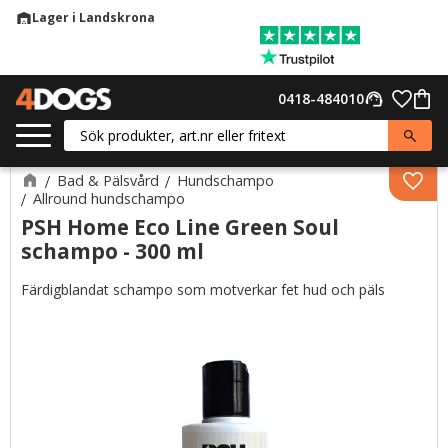
Lager i Landskrona
warehouse
Meny
Favor
0418-484010
support_agent
Kund
Bad & Pälsvård
Hundschampo
Lägg 
Allround hundschampo
PSH Home Eco Line Green Soul
schampo - 300 ml
Färdigblandat schampo som motverkar fet hud och päls