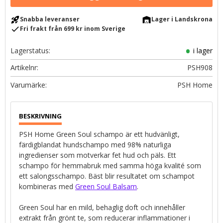
rocket_launch
warehouse
Snabba leveranser
Lager i Landskrona
check
Fri frakt från 699 kr inom Sverige
Lagerstatus
i lager
Artikelnr
PSH908
PSH Home
PSH Home Green Soul schampo är ett hudvänligt,
färdigblandat hundschampo med 98% naturliga
ingredienser som motverkar fet hud och päls. Ett
schampo för hemmabruk med samma höga kvalité som
ett salongsschampo. Bäst blir resultatet om schampot
kombineras med
Green Soul Balsam
.
Green Soul har en mild, behaglig doft och innehåller
extrakt från grönt te, som reducerar inflammationer i