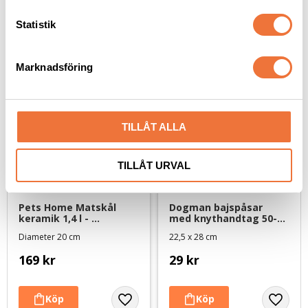
c
k
Statistik
Senaste besökta produkter
e
s
Marknadsföring
v
a
l
TILLÅT ALLA
TILLÅT URVAL
Pets Home Matskål 
Dogman bajspåsar 
keramik 1,4 l - 
med knythandtag 50-
benvit/turkos
pack - Svart
Diameter 20 cm
22,5 x 28 cm
169
kr
29
kr