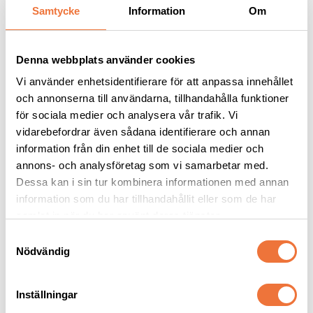
Andra köpte även
Samtycke
Information
Om
Denna webbplats använder cookies
Vi använder enhetsidentifierare för att anpassa innehållet
och annonserna till användarna, tillhandahålla funktioner
för sociala medier och analysera vår trafik. Vi
vidarebefordrar även sådana identifierare och annan
information från din enhet till de sociala medier och
annons- och analysföretag som vi samarbetar med.
Dessa kan i sin tur kombinera informationen med annan
Vetbed Kelly 
4Dogs Belöningsgodis 
information som du har tillhandahållit eller som de har
Gråmelerad - Vita 
Vildsvin ca 100 g
samlat in när du har använt deras tjänster.
tassar
Tjocklek ca 28 mm. Finns i tre storlekar
Torkat hundgodis utan tillsatser, ursprung EU
S
119
kr
49
kr
Nödvändig
a
m
t
Inställningar
y