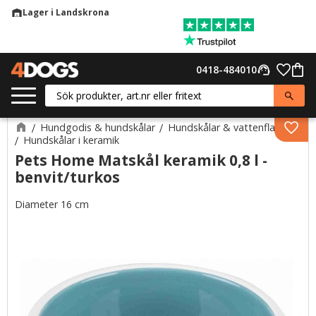
Lager i Landskrona
warehouse
Meny
Favor
0418-484010
support_agent
Kund
Hundgodis & hundskålar
Hundskålar & vattenflaskor
Lägg 
Hundskålar i keramik
Pets Home Matskål keramik 0,8 l -
benvit/turkos
Diameter 16 cm