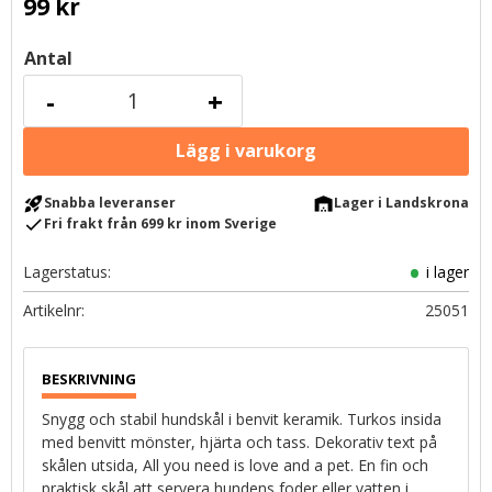
99
kr
Antal
-
+
rocket_launch
warehouse
Snabba leveranser
Lager i Landskrona
check
Fri frakt från 699 kr inom Sverige
Lagerstatus
i lager
Artikelnr
25051
Snygg och stabil hundskål i benvit keramik. Turkos insida
med benvitt mönster, hjärta och tass. Dekorativ text på
skålen utsida, All you need is love and a pet. En fin och
praktisk skål att servera hundens foder eller vatten i.